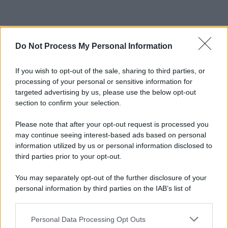
Do Not Process My Personal Information
If you wish to opt-out of the sale, sharing to third parties, or
processing of your personal or sensitive information for
targeted advertising by us, please use the below opt-out
section to confirm your selection.
Please note that after your opt-out request is processed you
may continue seeing interest-based ads based on personal
information utilized by us or personal information disclosed to
third parties prior to your opt-out.
You may separately opt-out of the further disclosure of your
personal information by third parties on the IAB’s list of
downstream participants.
Personal Data Processing Opt Outs
This information may also be disclosed by us to third parties