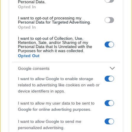
Personal Data.
not limited to your visit or usage behaviour. You may click to
Opted In
grant or deny consent to Google and its third-party tags to
use your data for below specified purposes in below Google
I want to opt-out of processing my
consent section.
Personal Data for Targeted Advertising.
Opted In
I want to opt-out of Collection, Use,
Retention, Sale, and/or Sharing of my
Personal Data that Is Unrelated with the
Purposes for which it was collected.
Opted Out
Google consents
I want to allow Google to enable storage
related to advertising like cookies on web or
device identifiers in apps.
I want to allow my user data to be sent to
Google for online advertising purposes.
I want to allow Google to send me
personalized advertising.