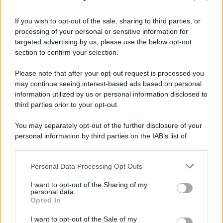
If you wish to opt-out of the sale, sharing to third parties, or
processing of your personal or sensitive information for
targeted advertising by us, please use the below opt-out
section to confirm your selection.
Please note that after your opt-out request is processed you
may continue seeing interest-based ads based on personal
information utilized by us or personal information disclosed to
third parties prior to your opt-out.
You may separately opt-out of the further disclosure of your
personal information by third parties on the IAB’s list of
downstream participants.
Personal Data Processing Opt Outs
This information may also be disclosed by us to third parties
on the IAB’s List of Downstream Participants that may further
I want to opt-out of the Sharing of my
disclose it to other third parties.
personal data.
Opted In
Please note that this website/app uses one or more Google
services and may gather and store information including but
I want to opt-out of the Sale of my