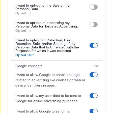
services and may gather and store information including but
I want to opt-out of the Sale of my
Personal Data.
not limited to your visit or usage behaviour. You may click to
Opted In
grant or deny consent to Google and its third-party tags to
use your data for below specified purposes in below Google
I want to opt-out of processing my
consent section.
Personal Data for Targeted Advertising.
Opted In
I want to opt-out of Collection, Use,
Retention, Sale, and/or Sharing of my
Personal Data that Is Unrelated with the
Purposes for which it was collected.
Opted Out
Google consents
I want to allow Google to enable storage
related to advertising like cookies on web or
device identifiers in apps.
I want to allow my user data to be sent to
Google for online advertising purposes.
I want to allow Google to send me