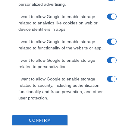
personalized advertising.
I want to allow Google to enable storage
related to analytics like cookies on web or
device identifiers in apps.
I want to allow Google to enable storage
related to functionality of the website or app.
I want to allow Google to enable storage
related to personalization.
I want to allow Google to enable storage
related to security, including authentication
functionality and fraud prevention, and other
user protection.
CONFIRM