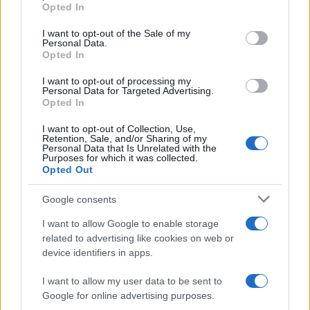
Opted In
Please note that this website/app uses one or more Google
services and may gather and store information including but
I want to opt-out of the Sale of my
Personal Data.
not limited to your visit or usage behaviour. You may click to
Opted In
grant or deny consent to Google and its third-party tags to
use your data for below specified purposes in below Google
I want to opt-out of processing my
consent section.
Personal Data for Targeted Advertising.
Opted In
I want to opt-out of Collection, Use,
Retention, Sale, and/or Sharing of my
Personal Data that Is Unrelated with the
Purposes for which it was collected.
Opted Out
Google consents
I want to allow Google to enable storage
related to advertising like cookies on web or
device identifiers in apps.
I want to allow my user data to be sent to
Google for online advertising purposes.