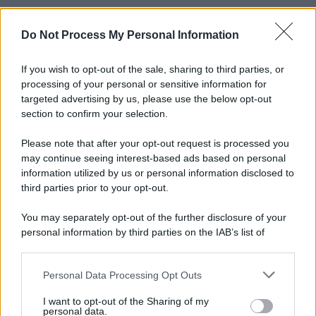
Do Not Process My Personal Information
If you wish to opt-out of the sale, sharing to third parties, or
processing of your personal or sensitive information for
targeted advertising by us, please use the below opt-out
section to confirm your selection.
Please note that after your opt-out request is processed you
may continue seeing interest-based ads based on personal
information utilized by us or personal information disclosed to
third parties prior to your opt-out.
You may separately opt-out of the further disclosure of your
personal information by third parties on the IAB’s list of
downstream participants.
Personal Data Processing Opt Outs
This information may also be disclosed by us to third parties
on the IAB’s List of Downstream Participants that may further
I want to opt-out of the Sharing of my
disclose it to other third parties.
personal data.