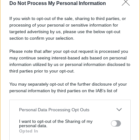
Do Not Process My Personal Information
If you wish to opt-out of the sale, sharing to third parties, or
processing of your personal or sensitive information for
targeted advertising by us, please use the below opt-out
section to confirm your selection.
Please note that after your opt-out request is processed you
may continue seeing interest-based ads based on personal
information utilized by us or personal information disclosed to
third parties prior to your opt-out.
You may separately opt-out of the further disclosure of your
personal information by third parties on the IAB’s list of
downstream participants.
Personal Data Processing Opt Outs
This information may also be disclosed by us to third parties
on the IAB’s List of Downstream Participants that may further
I want to opt-out of the Sharing of my
disclose it to other third parties.
personal data.
Opted In
Please note that this website/app uses one or more Google