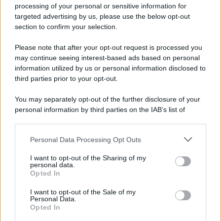
processing of your personal or sensitive information for
targeted advertising by us, please use the below opt-out
section to confirm your selection.
Please note that after your opt-out request is processed you
may continue seeing interest-based ads based on personal
information utilized by us or personal information disclosed to
third parties prior to your opt-out.
You may separately opt-out of the further disclosure of your
personal information by third parties on the IAB’s list of
downstream participants.
Personal Data Processing Opt Outs
This information may also be disclosed by us to third parties
on the IAB’s List of Downstream Participants that may further
I want to opt-out of the Sharing of my
disclose it to other third parties.
personal data.
Opted In
Please note that this website/app uses one or more Google
services and may gather and store information including but
I want to opt-out of the Sale of my
Personal Data.
not limited to your visit or usage behaviour. You may click to
Opted In
grant or deny consent to Google and its third-party tags to
use your data for below specified purposes in below Google