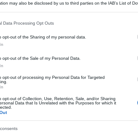
tion may also be disclosed by us to third parties on the IAB’s List of 
 that may further disclose it to other third parties.
 that this website/app uses one or more Google services and may gath
l Data Processing Opt Outs
including but not limited to your visit or usage behaviour. You may click 
 to Google and its third-party tags to use your data for below specifi
o opt-out of the Sharing of my personal data.
ogle consent section.
In
o opt-out of the Sale of my Personal Data.
In
to opt-out of processing my Personal Data for Targeted
ti preferite
ing.
In
o opt-out of Collection, Use, Retention, Sale, and/or Sharing
ersonal Data that Is Unrelated with the Purposes for which it
lected.
Out
consents
 consumata da un tumore al pancreas che l’avrebbe