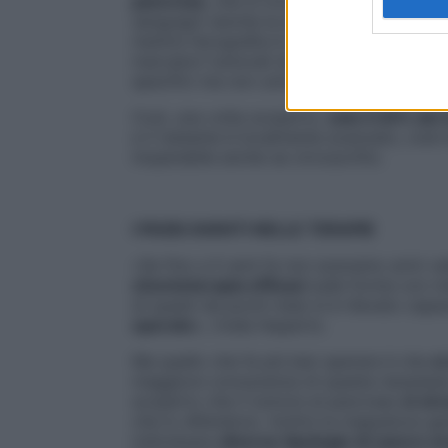
pancreas
, che si trova in profondità in u
sanguigni (anche la diagnosi in fase avanz
mentre l’ecografia è insufficiente);
l’assen
marcatori tumorali da ricercare nel sangu
specifici ma non univoci, come l’
ittero
(co
Così, una volta scoperto,
solo il 20% dei
e il restante è localmente avanzato, cioè 
inoperabile anche se circoscritto.
I PASSI AVANTI NELLE TERAPIE
«Se fino a 5 anni fa non avevamo armi val
chemioterapia efficaci
sulle forme con m
di questi da pochi mesi si è rilevato capa
operato
», rivela l’esperto.
Ma quello che fa più ben sperare è che
s
maggiore conoscenza di questa neoplasia:
scoperto che il tumore al pancreas
si cir
che lo difendono. Inoltre la mappatura ge
individuare
diverse tipologie di cancro a