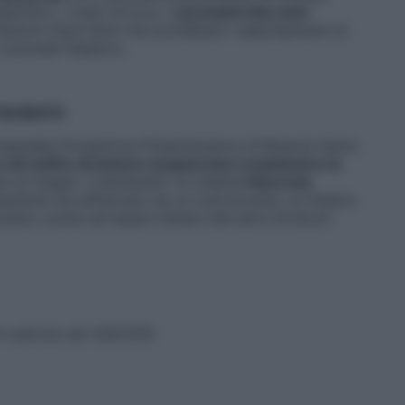
ecifici», rivela Tortora. «
I prossimi due anni
tazioni importanti che potrebbero rappresentare la
 conclude l’esperto.
PAZIENTE
’ospedale Fondazione Poliambulanza di Brescia hanno
e chi soffre di tumore al pancreas a mantenere la
re al meglio i trattamenti. Si chiama
Pancreas
ziente sia affiancato da un nutrizionista, un fisiatra
ciano, punta ad essere esteso alle altre strutture
in edicola dal 4/9/2018