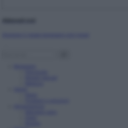
Abbonati ora!
Starbene ti regala benessere ogni mese!
Benessere
Psicologia
Rimedi naturali
Bellezza
Salute
News
Problemi e soluzioni
Alimentazione
Mangiare sano
Diete
Ricette