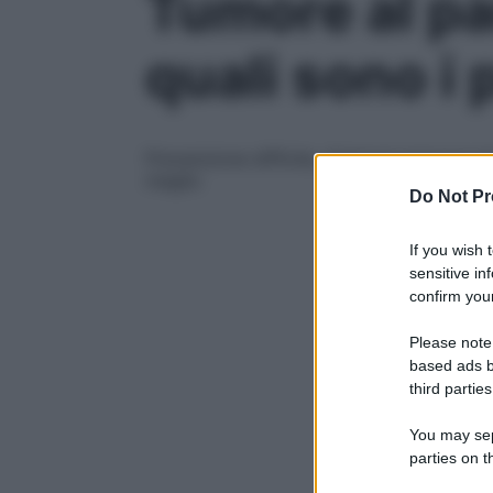
Tumore al pa
quali sono i 
Prevenzione difficile, diagnosi precoce a
meglio
Do Not Pr
If you wish 
sensitive in
confirm your
Please note
based ads b
third parties
You may sepa
parties on t