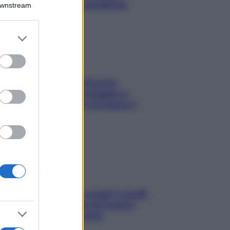
risolvere l’annoso problema
Downstream
er and store
to grant or
ed purposes
Fame dopo cena? Perché
succede e 6 snack leggeri e
appetitosi che non rovinano il
sonno
Non solo Maldive: scopri i coralli
che si nascondono nel nostro
Mediterraneo (e come
proteggerli)