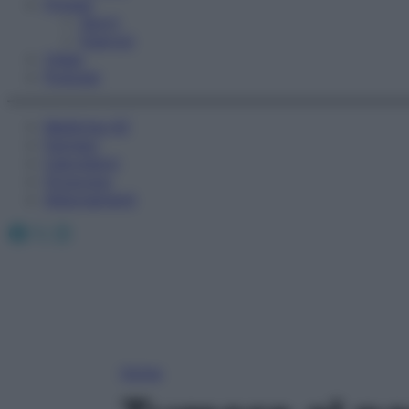
Fitness
Sport
Esercizi
Video
Podcast
Medicina AZ
Farmaci
Calcolatori
Oroscopo
Abbonamenti
Facebook
X
Instagram
Home