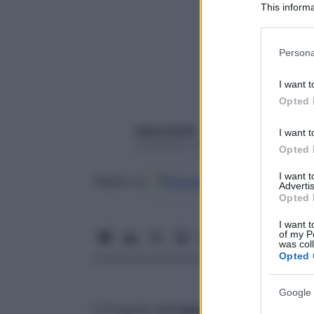
This informa
Participants
Please note
Persona
information 
deny consent
I want t
in below Go
Opted 
Valeria Ghitti
I want t
4 Settembre 2018 – Lettura 4 minuti
Opted 
I want 
Google
Discover
Fon
Seguici su
Advertis
Opted 
I want t
of my P
was col
Opted 
Google 
Il 16 agosto
si è spenta Aretha Franklin
,