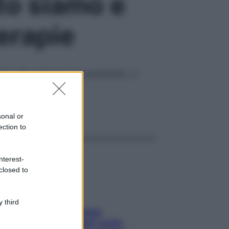
to siamo e
terapie
ntare. Ma qualcosa sta cambiando, in
ggi anche
sonal or
ection to
nterest-
closed to
 third
Capelli spezzati lungo
l’attaccatura? Scopri come