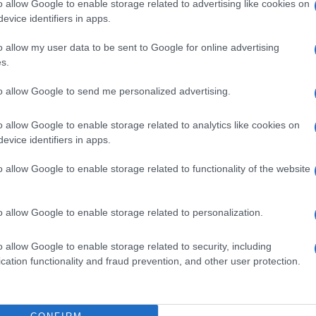
o allow Google to enable storage related to advertising like cookies on
po, perché
questa malattia continua a essere letale
:
evice identifiers in apps.
 anni dalla diagnosi, che è sempre tardiva.
o allow my user data to be sent to Google for online advertising
per incidenza
, con 13700 nuovi casi registrati nel
nte in crescita: nel 2018 si prevedono, nel nostro
s.
 50-60enni
, mentre una volta ad ammalarsi erano
to allow Google to send me personalized advertising.
o allow Google to enable storage related to analytics like cookies on
evice identifiers in apps.
perché
è difficile consigliare una prevenzione
o allow Google to enable storage related to functionality of the website
o, comuni a molti tumori, come
fumo, obesità, una
o allow Google to enable storage related to personalization.
re patologie ereditarie, oltre a una correlazione col
no 10 anni ha un 50% di rischio in più), ma
o allow Google to enable storage related to security, including
 tumore
», spiega
Giampaolo Tortora
, ordinario di
cation functionality and fraud prevention, and other user protection.
 e direttore dell’Unità operativa complessa di
a ospedaliera universitaria integrata di Verona.
e precoce
, per tre motivi:
la posizione anatomica del