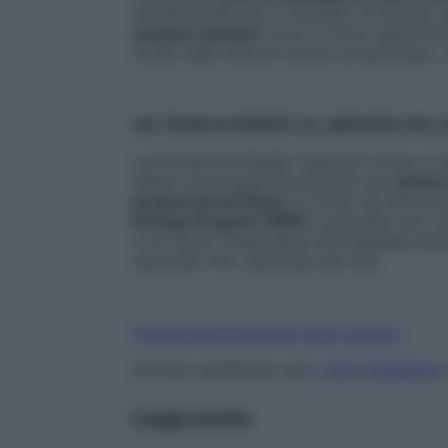
fondamentale per lo sviluppo di farmaci sp
saranno decisivi
: sono in corso sperimen
svolta nella lotta al tumore al pancreas»,
UN TEAM DI ESPERTI AL SERVIZIO DEL 
La Fondazione Nadia Valsecchi Onlus e l
ideato un programma gratuito per
aiutar
propria forma fisica
, in modo da affronta
Energy Program (PEP)
e prevede che il pa
e un coach. Disponibile nell’ospedale bres
nazionali. Info: pancreas-anv.org
Fai la tua domanda ai nostri esperti
Articolo pubblicato sul
n. 38 di Starbene
Leggi anche