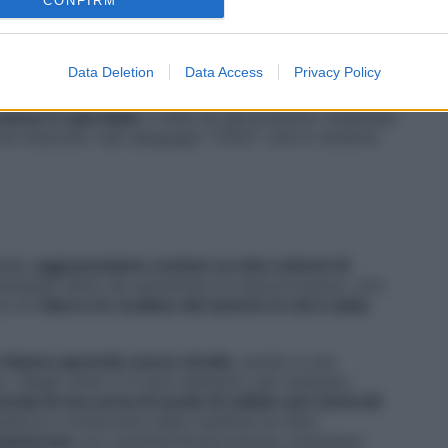
na parte del corpo “affollata” da organi e vasi
CONFIRM
ata richiede Tac, Risonanza o altri esami più invasivi,
za di test di screening
e di specifici e precisi
e;
i sintomi vaghi e generici
in fase iniziale e più
Data Deletion
Data Access
Privacy Policy
lore giallo della pelle), in quella spesso avanzata».
 tumori è operabile
, il 40% ha già prodotto metastasi
ha intaccato vasi sanguigni “critici” che lo rendono
ide,
oggi possiamo contare su due schemi di
etastasi tanto da aumentare la sopravvivenza. Uno
ce di
ridurre le recidive del tumore in chi è stato
i stanno aprendo nuove strade
, grazie a una
 «Negli ultimi 3-4 anni abbiamo, per esempio,
conda di una sorta di scudo di cellule non tumorali
netica e molecolare della malattia ha fatto
l pancreas
con caratteristiche precise, premessa