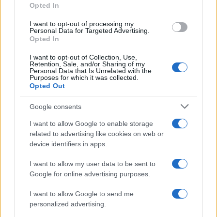
Opted In
grant or deny consent to Google and its third-party tags to
use your data for below specified purposes in below Google
I want to opt-out of processing my
consent section.
Personal Data for Targeted Advertising.
Opted In
I want to opt-out of Collection, Use,
Retention, Sale, and/or Sharing of my
Personal Data that Is Unrelated with the
Purposes for which it was collected.
Opted Out
Google consents
I want to allow Google to enable storage
related to advertising like cookies on web or
device identifiers in apps.
I want to allow my user data to be sent to
Google for online advertising purposes.
I want to allow Google to send me
personalized advertising.