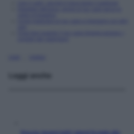
Cani e gatti, perché è importante il pedigree
Displasia dell'anca, anche al tuo cane serve la
visita ortopedica
Come insegnare al tuo cane a interagire con altri
cani
Cosa fare quando il tuo cane diventa anziano: i
consigli del veterinario
, 
CANI
CORSA
Leggi anche
Doccia, lavarsi tutti i giorni fa male alla