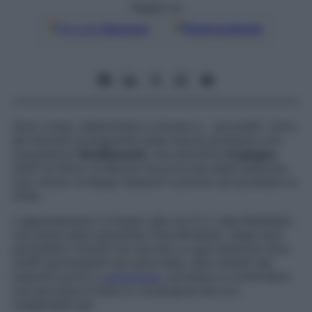
Seguici su
Google
Discover
Fonti preferite
Sono vivaci, determinati a vincere e… piccoletti. Sono
gli indomiti protagonisti della
marcia podistica non
competitiva
StraBassotti
, che
domenica
8 giugno
2025 al Parco di Monza tocca la sua sesta edizione.
Uno stuolo di allegri bassotti è pronto ad accettare la
sfida.
L
‘
appuntamento è fissato alle ore
8 in viale Mirabello,
nei pressi della splendida Villa Mirabello.
Negli anni
precedenti l
‘
evento ha raccolto a ogni edizione oltre
4.000 partecipanti da tutta Italia: tanti amanti dei
bassotti p
ronti a
camminare
, sorridere e condividere
una giornata di festa in compagnia dei loro
inseparabili pet.