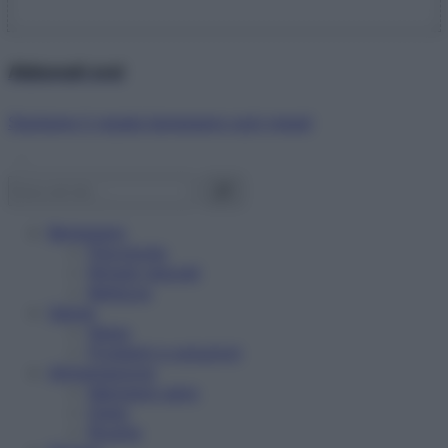
Abbonati ora!
Starbene ti regala benessere ogni mese!
Benessere
Psicologia
Rimedi naturali
Bellezza
Salute
News
Problemi e soluzioni
Alimentazione
Mangiare sano
Diete
Ricette