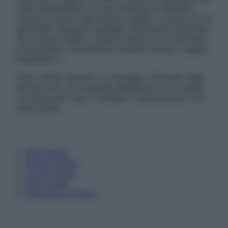
visita specialistica. Si raccomanda di chiedere
sempre il parere del proprio medico curante e/o di
specialisti riguardo qualsiasi indicazione riportata.
Se si hanno dubbi o quesiti sull’uso di un farmaco
è necessario contattare il proprio medico. Leggi il
Disclaimer »
Tutti i diritti riservati. Le immagini utilizzate negli
articoli sono di proprietà dell’editore o concesse
in licenza per l’uso. È vietata la riproduzione non
autorizzata.
Informativa
Privacy Policy
Cookie Policy
Note Legali
Preferenze Privacy