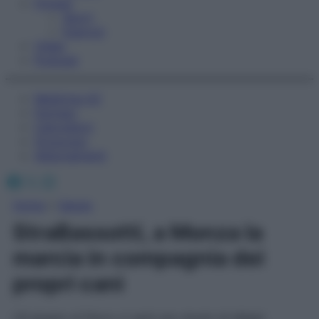
Fitness
Sport
Esercizi
Video
Podcast
Medicina AZ
Farmaci
Calcolatori
Oroscopo
Abbonamenti
Facebook
X
Instagram
Home
»
Salute
StraBassotti, a Monza la
marcia in compagnia dei
propri cani
L’8 giugno al Parco ci sarà uno stuolo di allegri