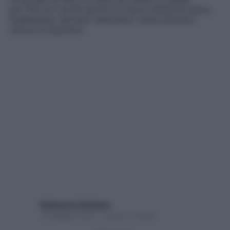
pet. Per loro anche giochi di ricerca olfattiva ludica,
toelettatura, servizio veterinario, tante attività a
misura di bassotto!
Redazione Starbene
14 Maggio 2025 – Lettura 2 minuti