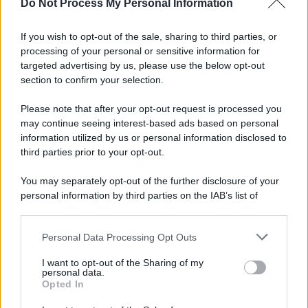
Do Not Process My Personal Information
If you wish to opt-out of the sale, sharing to third parties, or
processing of your personal or sensitive information for
targeted advertising by us, please use the below opt-out
section to confirm your selection.
Please note that after your opt-out request is processed you
may continue seeing interest-based ads based on personal
information utilized by us or personal information disclosed to
third parties prior to your opt-out.
You may separately opt-out of the further disclosure of your
personal information by third parties on the IAB’s list of
downstream participants.
Personal Data Processing Opt Outs
This information may also be disclosed by us to third parties
on the IAB’s List of Downstream Participants that may further
I want to opt-out of the Sharing of my
disclose it to other third parties.
personal data.
Opted In
Please note that this website/app uses one or more Google
services and may gather and store information including but