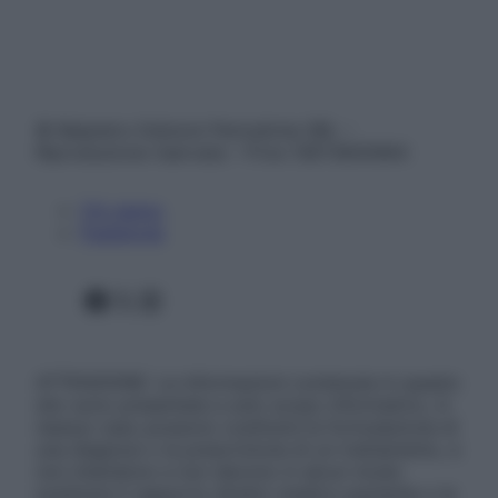
© Belpietro Edizioni Periodiche SRL –
Riproduzione riservata – P.Iva 13673600964
Chi siamo
Pubblicità
Facebook
X
Instagram
ATTENZIONE: Le informazioni contenute in questo
sito sono presentate a solo scopo informativo, in
nessun caso possono costituire la formulazione di
una diagnosi o la prescrizione di un trattamento, e
non intendono e non devono in alcun modo
sostituire il rapporto diretto medico-paziente o la