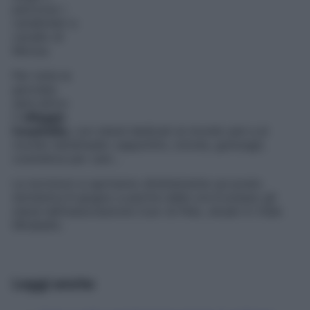
percorso i
carabinieri a
cavallo di
Monza.
Per tutta la
giornata
sar
à
attivo
il
villaggio
hospitality
, con stand dedicati al mondo pet e al
mondo handmade: cappottini, ciotole, guinzagli,
cosmetica per cani…
Le
iscrizioni si apriranno direttamente sul posto
domenica 8 giugno a partire dalle ore 8 presso gli
stand dell
’
associazione Cuor di Pelo, situati in Viale
Mirabello.
Leggi anche