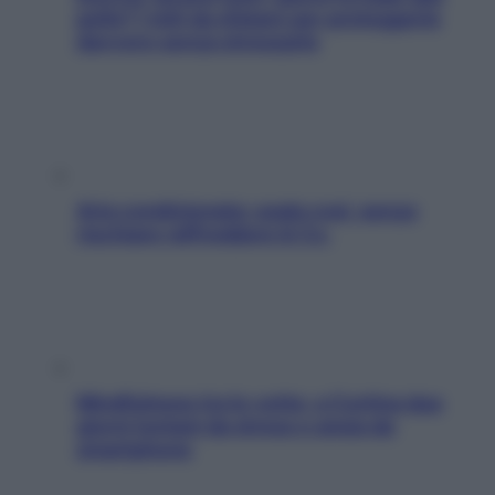
pelle? I miti da sfatare per proteggerla
davvero senza stressarla
Aria condizionata: usala così, senza
rischiare raffreddore & Co.
Mindfulness tra le vette: a Cortina due
giorni lontani da stress e ansia da
smartphone