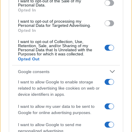
I want to opt-out of the Sale of my
Personal Data.
not limited to your visit or usage behaviour. You may click to
Opted In
grant or deny consent to Google and its third-party tags to
use your data for below specified purposes in below Google
I want to opt-out of processing my
consent section.
Personal Data for Targeted Advertising.
Opted In
I want to opt-out of Collection, Use,
Retention, Sale, and/or Sharing of my
Personal Data that Is Unrelated with the
Purposes for which it was collected.
Opted Out
Google consents
I want to allow Google to enable storage
related to advertising like cookies on web or
device identifiers in apps.
I want to allow my user data to be sent to
Google for online advertising purposes.
I want to allow Google to send me
personalized advertising.