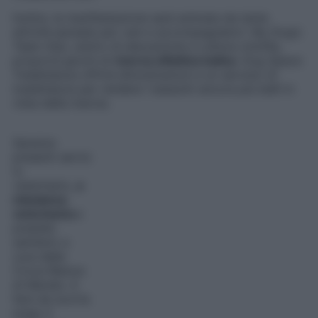
Inoltre, la manifestazione sar
à
animata da tante
attività
pensate per cani e accompagnatori
.
My Dog’s
Team Asd
,
centro di educazione e cultura cinofila,
proporr
à
giochi di
ricerca olfattiva ludica
.
Dog Space
Toelettatura offr
ir
à
dimostrazioni e un servizio di
toelettatura per rendere i
bassotti ancora più belli in
vista della marcia.
Saranno
presenti serviz
io
veterinario
,
a
mbulanza
veterinaria
e
presidio
sanitario a
cura della
Croce Bianca
di Merate. A
fare da scorta
lungo il