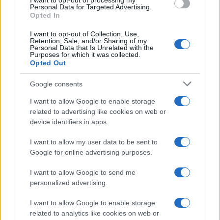
I want to opt-out of processing my
consent section.
Personal Data for Targeted Advertising.
Opted In
I want to opt-out of Collection, Use,
Retention, Sale, and/or Sharing of my
Personal Data that Is Unrelated with the
Purposes for which it was collected.
Opted Out
Google consents
I want to allow Google to enable storage
related to advertising like cookies on web or
device identifiers in apps.
I want to allow my user data to be sent to
Google for online advertising purposes.
I want to allow Google to send me
personalized advertising.
I want to allow Google to enable storage
related to analytics like cookies on web or