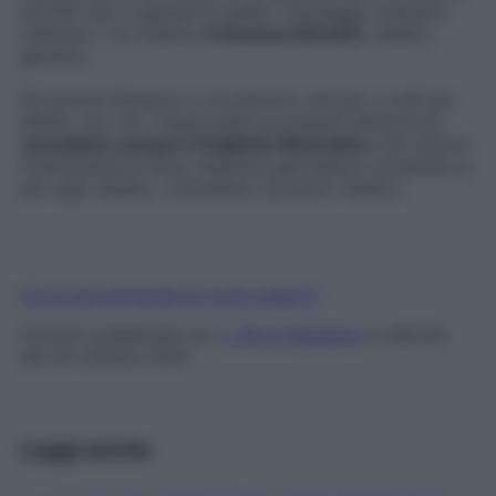
da 500 mg. In genere è quello il dosaggio massimo
tollerato», ha chiarito
Francesca Busetti
, medico
geriatra.
Gli articoli alludono a un pericolo che poi, a tutti gli
effetti, non c’è. L’importante è prestare attenzione,
consultare sempre il foglietto illustrativo
che riporta
chiaramente la dose massima giornaliera consentita e,
per ogni dubbio, consultare il proprio medico.
Fai la tua domanda ai nostri esperti
Articolo pubblicato sul
n. 46 di Starbene
in edicola
dal 30 ottobre 2019
Leggi anche