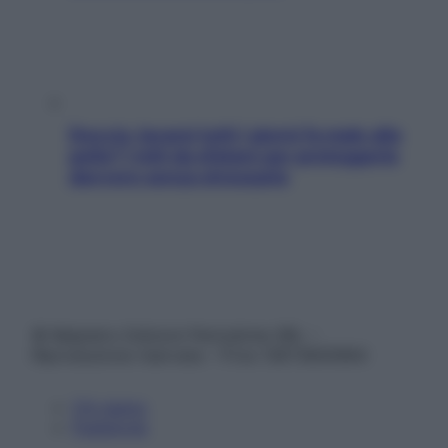
Doccia, lavarsi tutti i giorni fa male alla
pelle? I miti da sfatare per proteggerla
davvero senza stressarla
© Belpietro Edizioni Periodiche SRL –
Riproduzione riservata – P.Iva 13673600964
Chi siamo
Pubblicità