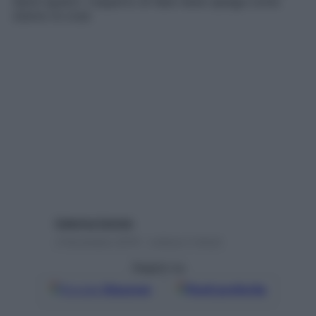
danni epatici. L’esperto di fake news spiega come
stanno le cose
Caterina Caristo
4 Novembre 2019 – Lettura 2 minuti
Seguici su
Google
Discover
Fonti preferite