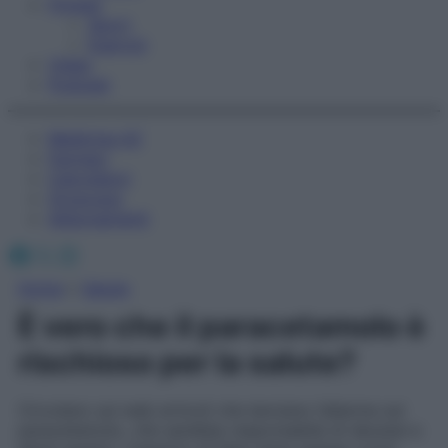
Fitness
Sport
Esercizi
Video
Podcast
Medicina AZ
Farmaci
Calcolatori
Oroscopo
Abbonamenti
Facebook
X
Instagram
Home
»
Salute
È vero che il paracetamolo è
rischioso per la salute?
Circolano sul web articoli che lanciano l’allarme sul
paracetamolo, che sarebbe responsabile di decessi e