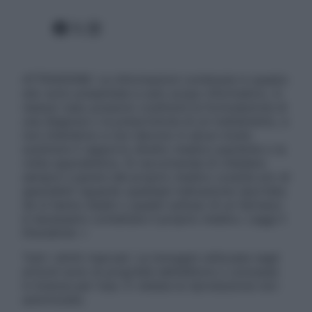
Facebook
X
Instagram
ATTENZIONE: Le informazioni contenute in questo
sito sono presentate a solo scopo informativo, in
nessun caso possono costituire la formulazione di
una diagnosi o la prescrizione di un trattamento, e
non intendono e non devono in alcun modo
sostituire il rapporto diretto medico-paziente o la
visita specialistica. Si raccomanda di chiedere
sempre il parere del proprio medico curante e/o di
specialisti riguardo qualsiasi indicazione riportata.
Se si hanno dubbi o quesiti sull’uso di un farmaco
è necessario contattare il proprio medico. Leggi il
Disclaimer »
Tutti i diritti riservati. Le immagini utilizzate negli
articoli sono di proprietà dell’editore o concesse
in licenza per l’uso. È vietata la riproduzione non
autorizzata.