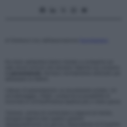
di Gianluca Liva
, dell’associazione
Factcheckers
Da inizio settembre hanno iniziato a comparire sul
web alcuni articoli che lanciano l’allarme sul consumo
di
paracetamolo
, farmaco normalmente utilizzato per
abbassare la febbre.
L’abuso di
paracetamolo
va sicuramente evitato. Un
sovradosaggio, infatti, comporta la possibilità di
incorrere in un’insufficienza epatica più o meno grave.
Tuttavia, «prima di cominciare a esporsi al rischio,
bisogna ingerire ben quattro grammi
di
paracetamolo
in un giorno, l’equivalente di 8 bustine