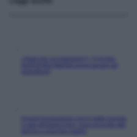
Leggi anche
«Oggi che se magnamo?»: 4 ricette
facili di Max Mariola senza pesare gli
ingredienti
Perché la pressione con il caldo scende
e sale all’improvviso: cosa succede alle
donne e cosa fare subito