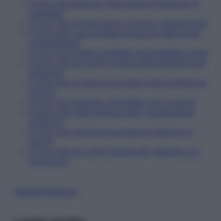
È vero che esistono finte pagine Facebook di
ospedali?
È vero che in Italia siamo a rischio radioattività?
È vero che i cani randagi vengono usati come
combustibile?
È vero che l'amaro svedese cura qualsiasi cosa?
È vero che nel 2032 la metà delle persone sarà
autistica?
È vero che in Cina c'è un casco che controlla la
mente?
È vero che l'argento colloidale cura i tumori?
È vero che Carlo Rubbia nega i cambiamenti
climatici?
È vero che i polmoni si possono ripulire in 3
giorni?
È vero che una volta l'acqua del rubinetto era
più sicura?
PARACETAMOLO