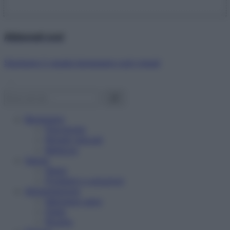
Abbonati ora!
Starbene ti regala benessere ogni mese!
Benessere
Psicologia
Rimedi naturali
Bellezza
Salute
News
Problemi e soluzioni
Alimentazione
Mangiare sano
Diete
Ricette