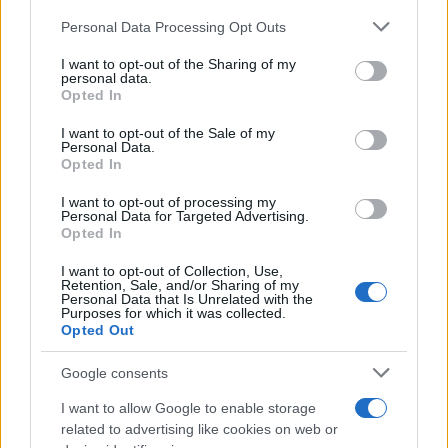
Personal Data Processing Opt Outs
This information may also be disclosed by us to third parties
on the IAB’s List of Downstream Participants that may further
I want to opt-out of the Sharing of my
disclose it to other third parties.
personal data.
Opted In
Please note that this website/app uses one or more Google
services and may gather and store information including but
I want to opt-out of the Sale of my
Personal Data.
not limited to your visit or usage behaviour. You may click to
Opted In
grant or deny consent to Google and its third-party tags to
use your data for below specified purposes in below Google
I want to opt-out of processing my
consent section.
Personal Data for Targeted Advertising.
Opted In
I want to opt-out of Collection, Use,
Retention, Sale, and/or Sharing of my
Personal Data that Is Unrelated with the
Purposes for which it was collected.
Opted Out
Google consents
I want to allow Google to enable storage
related to advertising like cookies on web or