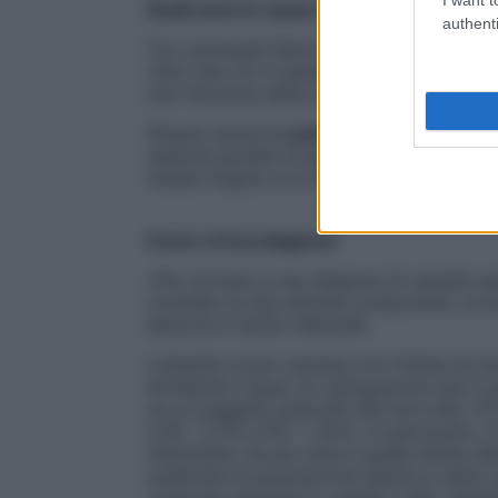
Quali sono le cause dell’obesità sarcope
authenti
Tra i principali fattori di rischio per l’obe
visto che con il passare degli anni il mu
una riduzione della sua massa e delle pe
Pesano anche la
sedentarietà
, i regimi d
ripetute perdite di peso, seguite da un 
massa magra)
e le malattie del
metaboli
Come si fa la diagnosi
«Per arrivare a una diagnosi di obesità sa
consideri le due diverse componenti, ovv
descrive il dottor Manuelli.
L’obesità si può valutare con l’indice di 
dividendo il peso (in chilogrammi) per il 
se un soggetto pesa 80 chili ed è alto 175
a 80 : (1,75×1,75) = 26,12. A quel punto, i
riferimento (la più nota è quella stilata d
suddivide la popolazione adulta in sette ca
corporea maggiore o uguale a 40), obesità 