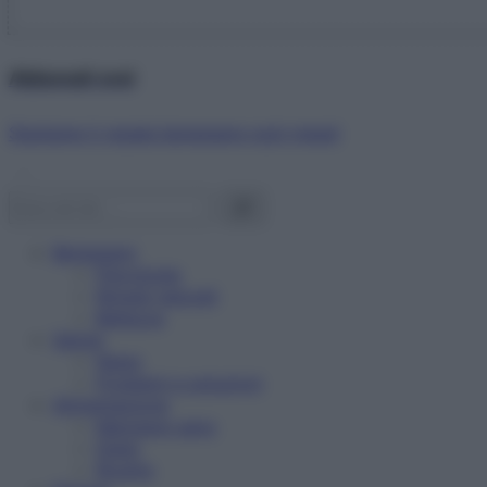
Abbonati ora!
Starbene ti regala benessere ogni mese!
Benessere
Psicologia
Rimedi naturali
Bellezza
Salute
News
Problemi e soluzioni
Alimentazione
Mangiare sano
Diete
Ricette