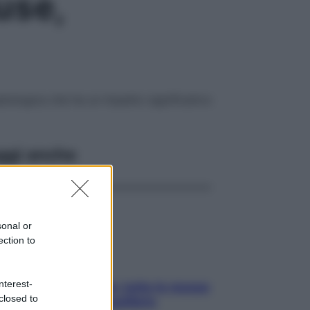
use,
ologica che ha un impatto significativo
ggi anche
sonal or
ection to
nterest-
SOS pelle irritabile: tutte le mosse
closed to
per riportarla in equilibrio