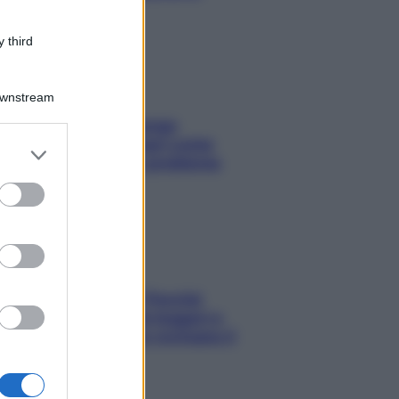
 third
Downstream
Capelli spezzati lungo
l’attaccatura? Scopri come
er and store
risolvere l’annoso problema
to grant or
ed purposes
Fame dopo cena? Perché
succede e 6 snack leggeri e
appetitosi che non rovinano il
sonno