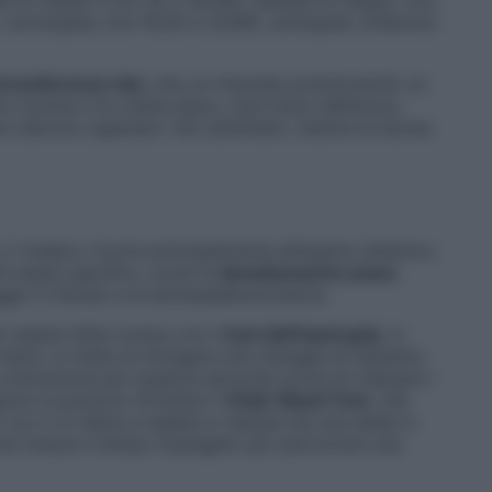
 normopeso (tra 18,50 e 24,99), sottopeso (inferiore
irconferenza vita
, che va misurata
posizionando un
 costola e la cresta iliaca, cioè l’osso dell’anca
»,
non devono superare i 94 centimetri, mentre le donne
 il medico ricorre principalmente all’esame obiettivo,
ni esami specifici, come la
densitometria ossea
ggio X (Dexa) e la bioimpedenziometria.
 essere fatta invece con il
test dell’hand grip
, in
 mano: si tratta di stringere una maniglia al massimo
 contrazione per qualche secondo prima di rilassare i
pure si possono sfruttare il
Chair Stand Test
, che
 cui ci si riesce a sedere e rialzare da una sedia in
che misura il tempo impiegato per percorrere una