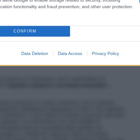
nica
cation functionality and fraud prevention, and other user protection.
sità sarcopenica c’è il
fisiologico invecchiamento
,
scolo subisce una serie di cambiamenti che portano a
rformance.
CONFIRM
ietetici sbilanciati (soprattutto in caso di rapide e
incremento ponderale con inadeguato recupero della
smo
, come il diabete mellito di tipo 2.
Data Deletion
Data Access
Privacy Policy
rcopenica, è necessario che lo specialista ne
ero
il grasso corporeo e la massa muscolare
»,
massa corporea, un valore numerico che si calcola
quadrato dell’altezza (espressa in metri). Per esempio,
 centimetri, il suo indice di massa corporea sarà pari
l risultato va confrontato con una tabella di
all’Organizzazione mondiale della sanità) che
tegorie: obesità di classe III (indice di massa
di classe II (tra 35 e 39,99), obesità di classe I (tra