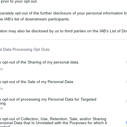
 prior to your opt-out.
rately opt-out of the further disclosure of your personal information by
he IAB’s list of downstream participants.
tion may also be disclosed by us to third parties on the IAB’s List of 
 that may further disclose it to other third parties.
 that this website/app uses one or more Google services and may gath
l Data Processing Opt Outs
including but not limited to your visit or usage behaviour. You may click 
 to Google and its third-party tags to use your data for below specifi
o opt-out of the Sharing of my personal data.
ogle consent section.
In
o opt-out of the Sale of my Personal Data.
In
ti preferite
to opt-out of processing my Personal Data for Targeted
ing.
In
o opt-out of Collection, Use, Retention, Sale, and/or Sharing
ersonal Data that Is Unrelated with the Purposes for which it
lected.