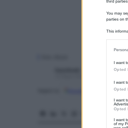
third parties
You may sepa
parties on t
This informa
Participants
Please note
Persona
information 
Foto: iStock
deny consent
I want t
in below Go
Opted 
Paola Rinaldi
13 Giugno 2024 – Lettura 5 minuti
I want t
Opted 
Google
Discover
Fon
Seguici su
I want 
Advertis
Opted 
I want t
of my P
was col