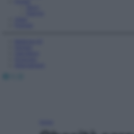
Fitness
Sport
Esercizi
Video
Podcast
Medicina AZ
Farmaci
Calcolatori
Oroscopo
Abbonamenti
Facebook
X
Instagram
Home