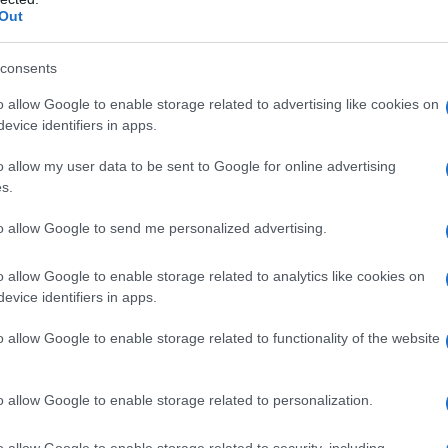
 a una
riduzione di massa, forza
e qualità della
Out
obesità sarcopenica
, interessa soprattutto la
anche le donne in pre e post
menopausa
, soprattutto
consents
io fisico nel corso della vita.
o allow Google to enable storage related to advertising like cookies on
diosa per la salute, perché innesca un circolo
evice identifiers in apps.
elli
, specialista in Scienza dell’alimentazione presso
cile affaticabilità, il paziente si muove sempre meno:
o allow my user data to be sent to Google for online advertising
 muscolare e favorisce l’aumento di peso».
s.
a persistente livello di
infiammazione cronica del
anze (citochine pro-infiammatorie) che deteriorano
to allow Google to send me personalized advertising.
o osseo si riflette sui muscoli, che si depauperano
o allow Google to enable storage related to analytics like cookies on
evice identifiers in apps.
nica
o allow Google to enable storage related to functionality of the website
besità sarcopenica è caratterizzata da
d
ebolezza,
osturale: chi ne soffre fatica a salire le scale, a
ento anche per percorrere tragitti di breve durata.
o allow Google to enable storage related to personalization.
o allow Google to enable storage related to security, including