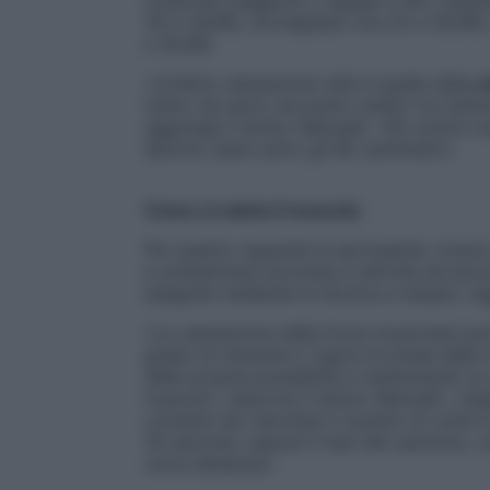
30 e 34,99), sovrappeso (tra 25 e 29,99),
a 18,49).
«Un’altra valutazione utile è quella della
c
metro da sarto nel punto medio tra l’ultima
aggiunge il dottor Manuelli. «G
li uomini 
devono stare sotto gli 80 centimetri».
Come si valuta il muscolo
Per quanto riguarda la sarcopenia, invece,
a un’anamnesi accurata e talvolta ad alcu
eseguita mediante la tecnica a doppio ra
«La valutazione della forza muscolare può
grado di misurare il vigore di presa della
delle proprie possibilità e mantenendo la
muscoli», descrive il dottor Manuelli. «Op
consiste nel calcolare il numero di volte in
30 secondi, oppure il test del cammino, 
certa distanza».