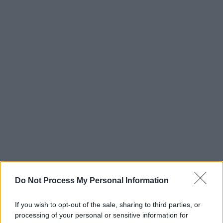
Do Not Process My Personal Information
If you wish to opt-out of the sale, sharing to third parties, or
processing of your personal or sensitive information for