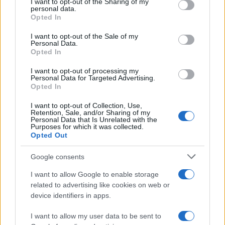
I want to opt-out of the Sharing of my
disclose it to other third parties.
personal data.
Opted In
Please note that this website/app uses one or more Google
services and may gather and store information including but
I want to opt-out of the Sale of my
Personal Data.
not limited to your visit or usage behaviour. You may click to
Opted In
grant or deny consent to Google and its third-party tags to
use your data for below specified purposes in below Google
I want to opt-out of processing my
consent section.
Personal Data for Targeted Advertising.
Opted In
I want to opt-out of Collection, Use,
Retention, Sale, and/or Sharing of my
Personal Data that Is Unrelated with the
Purposes for which it was collected.
Opted Out
Google consents
I want to allow Google to enable storage
related to advertising like cookies on web or
device identifiers in apps.
I want to allow my user data to be sent to