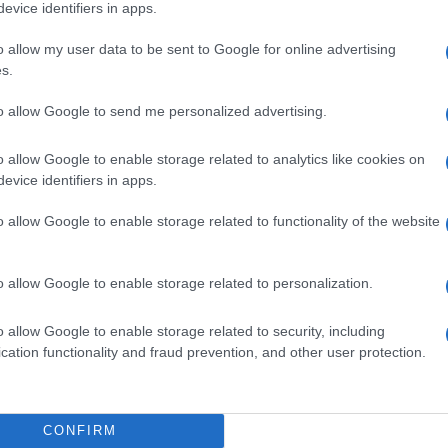
evice identifiers in apps.
ti preferite
o allow my user data to be sent to Google for online advertising
s.
to allow Google to send me personalized advertising.
o allow Google to enable storage related to analytics like cookies on
evice identifiers in apps.
ne
o allow Google to enable storage related to functionality of the website
tarbene
. E cioè di
avvicinare medici e pazienti
. Di
 gli esperti si rifugiavano e gli ammalati trovavano
o allow Google to enable storage related to personalization.
va per rispondere ai bisogni di nuovi lettori. Che
onsapevoli delle proprie scelte.
o allow Google to enable storage related to security, including
ici sono star televisive, rispondono alle gente sui
cation functionality and fraud prevention, and other user protection.
solo loro. Tutti parlano di salute, diete, benessere,
nomeno opposto: l’eccesso di informazione e il
anali di diffusione difficilmente distinguibili da quelli
persone scelgono cure alternative di dubbia efficacia,
CONFIRM