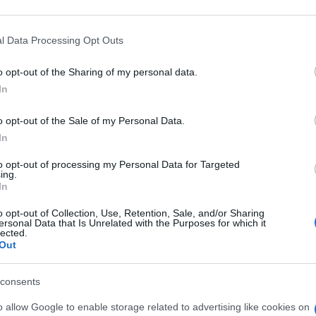
ostri primi 40 anni
 that may further disclose it to other third parties.
 that this website/app uses one or more Google services and may gath
l Data Processing Opt Outs
including but not limited to your visit or usage behaviour. You may click 
 40 candeline. Un traguardo che festeggiamo con un settima
 to Google and its third-party tags to use your data for below specifi
o opt-out of the Sharing of my personal data.
del direttore Annalisa Monfreda
ogle consent section.
In
Le
o opt-out of the Sale of my Personal Data.
In
to opt-out of processing my Personal Data for Targeted
ing.
In
o opt-out of Collection, Use, Retention, Sale, and/or Sharing
ersonal Data that Is Unrelated with the Purposes for which it
lected.
Out
consents
o allow Google to enable storage related to advertising like cookies on