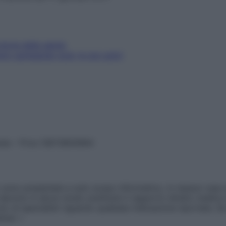
toria della salute
nni cambiando look (e non solo)
vata – P.Iva 13673600964
sono presentate a solo scopo informativo, in nessun caso p
devono in alcun modo sostituire il rapporto diretto medico-p
 di specialisti riguardo qualsiasi indicazione riportata. Se
aimer »