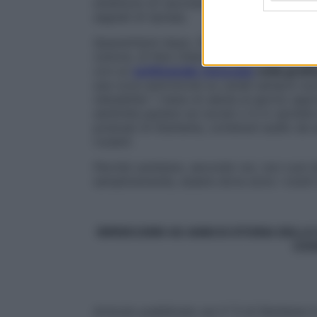
smettono di vaccinare i propri figli, abus
segnali di ripresa.
Quarant’anni dopo,
Starbene
ha ancora un
rumore, di fare chiarezza nella confusion
con un
settimanale rinnovato
nella grafi
sua voce autorevole su canali sempre nuov
newsletter
1 news di salute al giorn
o appr
sentirete parlare sui social o in tv (potete
podcast di
Starbene
, contenuti audio da 
roulant.
Perché cambiare, secondo noi, non vuol dir
semplicemente, essere dove sono i nostri l
RIPERCORRI 40 ANNI DI STORIA DELL
COV
Articolo pubblicato sul n° 5 di Starbene i