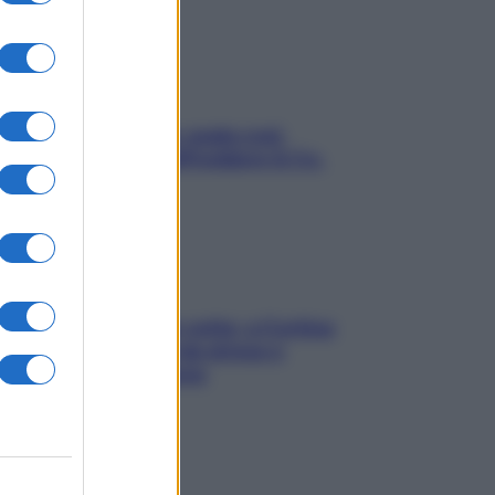
Aria condizionata: usala così,
senza rischiare raffreddore & Co.
Mindfulness tra le vette: a Cortina
due giorni lontani da stress e
ansia da smartphone