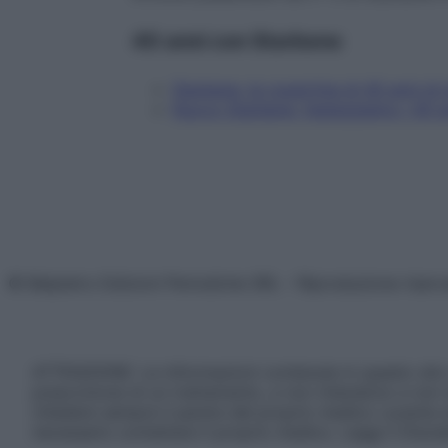
40 anni con Starbene
Starbene, le copertine di 40 anni di s
Nuovo Starbene, festeggiamo i 40 a
© Belpietro Edizioni Periodiche SRL – Riproduzione riser
ATTENZIONE: Le informazioni contenute in questo sito 
prescrizione di un trattamento, e non intendono e non 
chiedere sempre il parere del proprio medico curante e/o
necessario contattare il proprio medico. Leggi il Discl