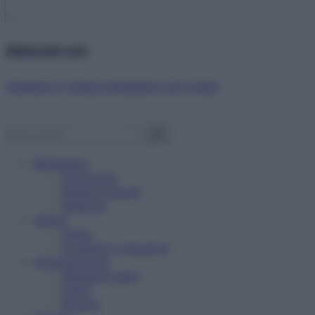
Abbonati ora!
Starbene ti regala benessere ogni mese!
Benessere
Psicologia
Rimedi naturali
Bellezza
Salute
News
Problemi e soluzioni
Alimentazione
Mangiare sano
Diete
Ricette