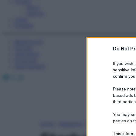
Fitness
Sport
Esercizi
Video
Podcast
Medicina AZ
Farmaci
Do Not Pr
Calcolatori
Oroscopo
If you wish 
Abbonamenti
sensitive in
Facebook
X
Instagram
confirm your
Please note
based ads b
third parties
You may sepa
parties on t
Home
»
Magazine
»
In Edicola
This informa