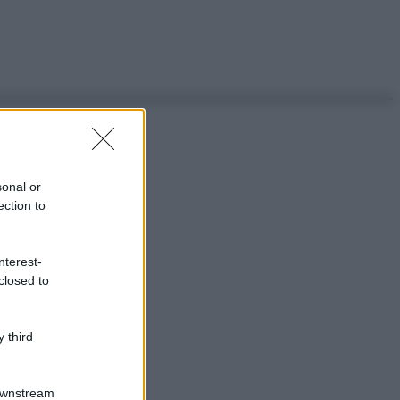
sonal or
ection to
nterest-
closed to
 third
Downstream