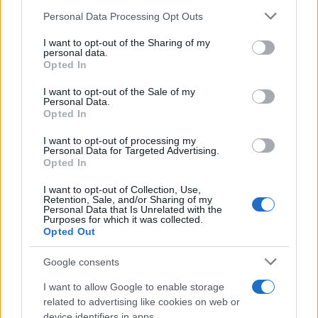
Personal Data Processing Opt Outs
This information may also be disclosed by us to third parties
on the IAB’s List of Downstream Participants that may further
I want to opt-out of the Sharing of my
disclose it to other third parties.
personal data.
Opted In
Please note that this website/app uses one or more Google
services and may gather and store information including but
I want to opt-out of the Sale of my
Personal Data.
not limited to your visit or usage behaviour. You may click to
Opted In
grant or deny consent to Google and its third-party tags to
use your data for below specified purposes in below Google
I want to opt-out of processing my
consent section.
Personal Data for Targeted Advertising.
Opted In
I want to opt-out of Collection, Use,
Retention, Sale, and/or Sharing of my
Personal Data that Is Unrelated with the
Purposes for which it was collected.
Opted Out
Google consents
I want to allow Google to enable storage
related to advertising like cookies on web or
device identifiers in apps.