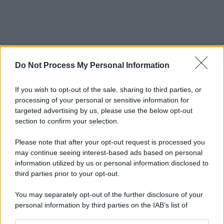
Do Not Process My Personal Information
If you wish to opt-out of the sale, sharing to third parties, or
processing of your personal or sensitive information for
targeted advertising by us, please use the below opt-out
section to confirm your selection.
Please note that after your opt-out request is processed you
may continue seeing interest-based ads based on personal
information utilized by us or personal information disclosed to
third parties prior to your opt-out.
You may separately opt-out of the further disclosure of your
personal information by third parties on the IAB’s list of
downstream participants.