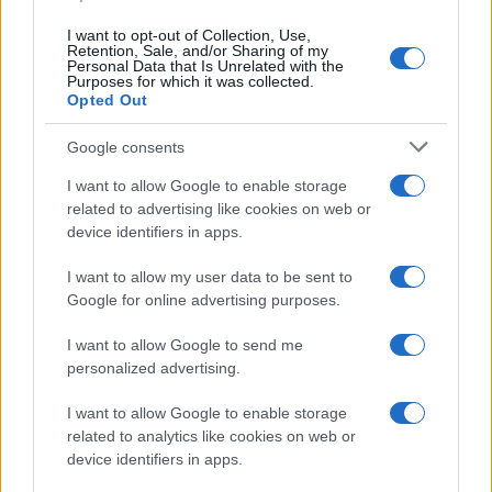
I want to opt-out of Collection, Use,
Retention, Sale, and/or Sharing of my
Personal Data that Is Unrelated with the
Purposes for which it was collected.
Opted Out
Google consents
I want to allow Google to enable storage
related to advertising like cookies on web or
device identifiers in apps.
I want to allow my user data to be sent to
Google for online advertising purposes.
I want to allow Google to send me
personalized advertising.
I want to allow Google to enable storage
related to analytics like cookies on web or
device identifiers in apps.