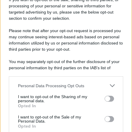
processing of your personal or sensitive information for
targeted advertising by us, please use the below opt-out
section to confirm your selection.
Please note that after your opt-out request is processed you
may continue seeing interest-based ads based on personal
information utilized by us or personal information disclosed to
third parties prior to your opt-out.
You may separately opt-out of the further disclosure of your
personal information by third parties on the IAB’s list of
downstream participants.
Personal Data Processing Opt Outs
This information may also be disclosed by us to third parties
on the IAB’s List of Downstream Participants that may further
I want to opt-out of the Sharing of my
disclose it to other third parties.
personal data.
Opted In
Please note that this website/app uses one or more Google
services and may gather and store information including but
I want to opt-out of the Sale of my
Personal Data.
not limited to your visit or usage behaviour. You may click to
Opted In
grant or deny consent to Google and its third-party tags to