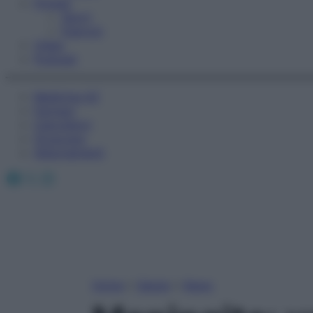
Fitness
Sport
Esercizi
Video
Podcast
Medicina AZ
Farmaci
Calcolatori
Oroscopo
Abbonamenti
Facebook
X
Instagram
Home
»
Salute
»
News