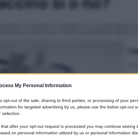
accino sì o no?
 dal panico, al momento la meningite non è un’emergenza, a
ningococco, quanti sono i vaccini e quali Regioni italiane l
Le
ocess My Personal Information
to opt-out of the sale, sharing to third parties, or processing of your per
formation for targeted advertising by us, please use the below opt-out s
 selection.
 that after your opt-out request is processed you may continue seeing i
ased on personal information utilized by us or personal information dis