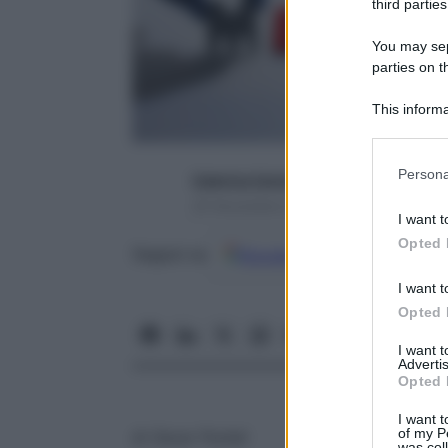
third parties
You may sepa
parties on t
This informa
Participants
Please note
Persona
Caterina Caristo
information 
25 Novembre 2016 – Lettura 8 minuti
deny consent
I want t
in below Go
Opted 
Google
Discover
Fon
Seguici su
I want t
Opted 
I want 
Advertis
Opted 
I want t
of my P
di
Oscar Puntel
was col