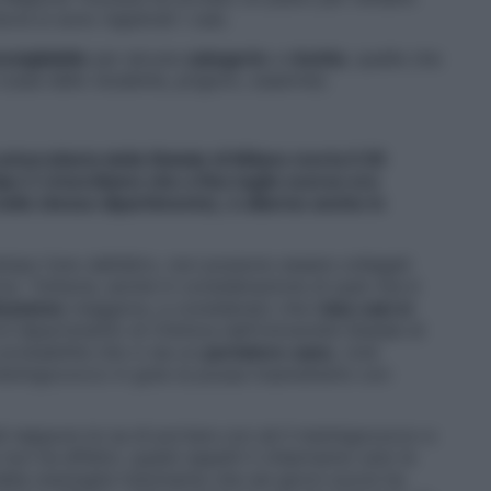
ove si sono registrati i casi.
nsigliabile
per alcune
categorie
a
rischio
, quelle che
case dello studente, prigioni, caserme).​
iversitaria della Statale di Milano morta il 29
o C (ricordiamo che a fine luglio scorso era
nello stesso dipartimento),
è allarme anche in
empo l’uno dall’altro, non possono essere collegati
so. Tuttavia, anche in considerazione di quel che è
ivazione
maggiore, e considerato che
i due casi si
il dipartimento di Chimica dell’Università Statale di
probabilità che ci sia un
portatore
sano
, cioè
 meningococco in gola (e possa trasmetterlo con
hé neppure lui sa di portare con sé il meningococco e
non ha effetto: questi aspetti li chiariranno solo le
ella meningite fulminante che nei giorni scorsi ha