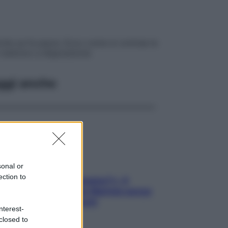
nche sa fa paura. Ecco come si contrae la
o mettono a disposizione
ggi anche
sonal or
ection to
«Oggi che se magnamo?»: 4
ricette facili di Max Mariola senza
pesare gli ingredienti
nterest-
closed to