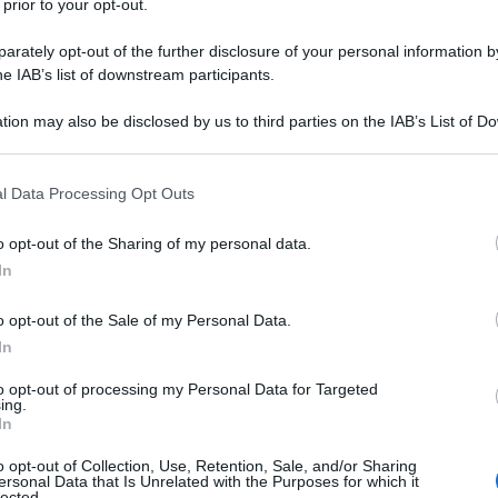
 prior to your opt-out.
rately opt-out of the further disclosure of your personal information by
he IAB’s list of downstream participants.
tion may also be disclosed by us to third parties on the IAB’s List of 
 that may further disclose it to other third parties.
 that this website/app uses one or more Google services and may gath
l Data Processing Opt Outs
including but not limited to your visit or usage behaviour. You may click 
 to Google and its third-party tags to use your data for below specifi
o opt-out of the Sharing of my personal data.
ogle consent section.
In
ti preferite
o opt-out of the Sale of my Personal Data.
In
to opt-out of processing my Personal Data for Targeted
ing.
In
o opt-out of Collection, Use, Retention, Sale, and/or Sharing
ersonal Data that Is Unrelated with the Purposes for which it
lected.