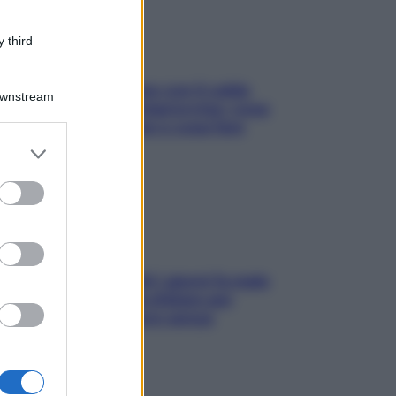
 third
Perché la pressione con il caldo
Downstream
scende e sale all’improvviso: cosa
succede alle donne e cosa fare
subito
er and store
to grant or
ed purposes
Doccia, lavarsi tutti i giorni fa male
alla pelle? I miti da sfatare per
proteggerla davvero senza
stressarla