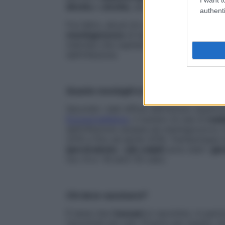
diretto
e
stretto
, attraverso
starnuti,
goc
authenti
Fra l’altro, alcuni di noi sono
portatori
sani
meningococco
di tipo
C
(e non è detto c
individui che ospitano questo batterio, ta
dell’infezione.
Quante meningiti si sono verificate in T
Secondo i dati diffusi dell’Istituto superio
Eurosurveillance
, il numero di casi di
mala
dell’infezione causata da meningococco,
2015 e fino ad aprile 2016. Trentacinque 
ipervirulento
. I
più
colpiti
sono stati i
gio
tra i 9 e i 19 anni (10 casi).
Chi deve vaccinarsi?
È bene che
i toscani
si vaccinino, in parti
riscontrati più casi. Proprio per questo,