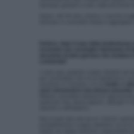
l’accesso gratuito a tutti, nelle provincie d
Sopra i 40-50 anni, inoltre, il vaccino è
co
lavorano in comunità chiuse e aggregate (
Dottore, dopo il caso della studentessa un
novembre per meningite fulminante di tip
deceduta un’altra giovane che studiava 
Lombardia
?
«I due casi, essendo troppo distanti nel t
per concludere che c’è un epidemia in cor
avvenuto in Toscana, vi è un
livello
di
att
sono riscontrati in una stessa comunità
(
Milano), potrebbe esistere la ragionevole 
qualcuno che, senza saperlo, alberghi il
starnuti e raffreddori).
Non si può dire che sia un “untore”, perc
probabilmente il ceppo batterico su di lui 
analisi sul ceppo batterico responsabile d