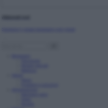
Abbonati ora!
Starbene ti regala benessere ogni mese!
Benessere
Psicologia
Rimedi naturali
Bellezza
Salute
News
Problemi e soluzioni
Alimentazione
Mangiare sano
Diete
Ricette