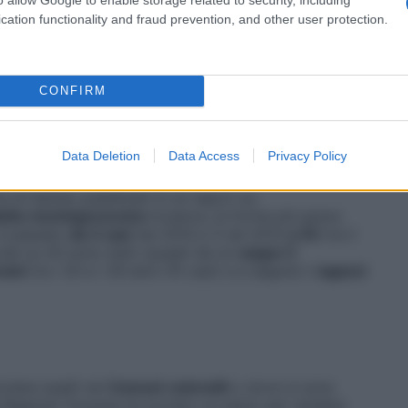
cioline di saliva
, condivisione di
posate
.
cation functionality and fraud prevention, and other user protection.
 del batterio: nelle vie respiratorie di molti si annida
he queste persone si ammalino); quanto più sono gli
nto più aumenta la percentuale di rischio
CONFIRM
Data Deletion
Data Access
Privacy Policy
oscana fino a oggi?
re di Sanità, pubblicati in un report su
ttia
meningococcica
invasiva, la forma più grave
 è passato
da 2 casi
nel 2014 e 3 nel 2013
a 43
tra il
casi su 43 sono stati causati da un
ceppo C
vani
tra i 20 e i 29 anni (15 casi) e a seguire i
ragazzi
colare quelli nei
Comuni
coinvolti
o dove si sono
 la Regione Toscana ha avviato un piano per rendere