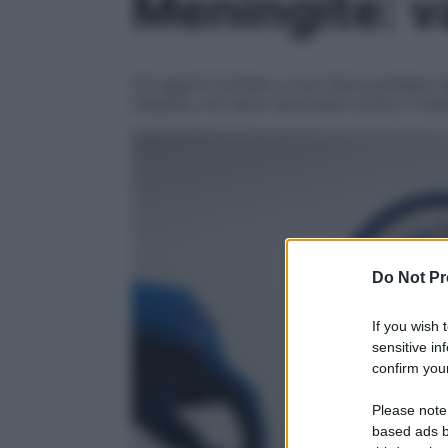
Meningite: v
Gli esperti invitano a non farsi prendere
malattia, chi deve vaccinarsi contro il me
Do Not Pr
If you wish 
sensitive in
confirm your
Please note
based ads b