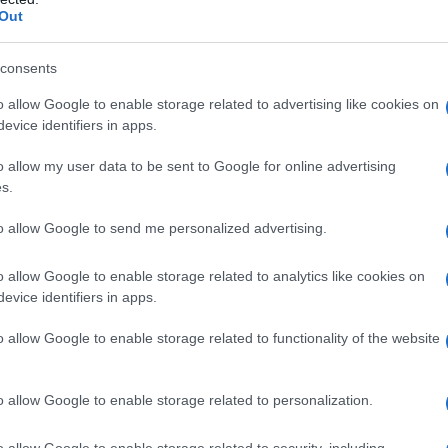
Out
iscontrati in
Toscana
e il caso della ragazza morta a
consents
ettori su questa patologia e sulla possibilità di
lo trovi anche in quali Regioni italiane è attivo il
o allow Google to enable storage related to advertising like cookies on
la
, medico infettivologo e ricercatore italiano presso
evice identifiers in apps.
i rispondere ai
dubbi più comuni.
o allow my user data to be sent to Google for online advertising
s.
ta dalla meningite?
to allow Google to send me personalized advertising.
 di questa
iperendemia
(cioè la presenza costante di
un picco temporaneo). L’Istituto Superiore di Sanità
o allow Google to enable storage related to analytics like cookies on
evice identifiers in apps.
e che ci sono state una
diffusione
e un contagio
o allow Google to enable storage related to functionality of the website
one di quel territorio, alcuni
ceppi
(cioè sottotipi del
nti
. Ogni tanto si riscontrano questi picchi regionali,
l
2013
.
o allow Google to enable storage related to personalization.
 contagio: evitiamo di farci prendere dall’ansia,
si trova nell’aria
: il contagio avviene per
contatto
o allow Google to enable storage related to security, including