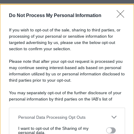
Do Not Process My Personal Information
If you wish to opt-out of the sale, sharing to third parties, or
processing of your personal or sensitive information for
targeted advertising by us, please use the below opt-out
section to confirm your selection.
Please note that after your opt-out request is processed you
may continue seeing interest-based ads based on personal
information utilized by us or personal information disclosed to
third parties prior to your opt-out.
You may separately opt-out of the further disclosure of your
personal information by third parties on the IAB’s list of
downstream participants.
Personal Data Processing Opt Outs
This information may also be disclosed by us to third parties
on the IAB’s List of Downstream Participants that may further
I want to opt-out of the Sharing of my
disclose it to other third parties.
personal data.