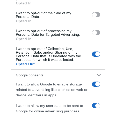
Opted In
Please note that this website/app uses one or more Google
services and may gather and store information including but
I want to opt-out of the Sale of my
Personal Data.
not limited to your visit or usage behaviour. You may click to
Opted In
grant or deny consent to Google and its third-party tags to
use your data for below specified purposes in below Google
I want to opt-out of processing my
consent section.
Personal Data for Targeted Advertising.
Opted In
I want to opt-out of Collection, Use,
Retention, Sale, and/or Sharing of my
Personal Data that Is Unrelated with the
Purposes for which it was collected.
Opted Out
Google consents
I want to allow Google to enable storage
related to advertising like cookies on web or
device identifiers in apps.
I want to allow my user data to be sent to
Google for online advertising purposes.