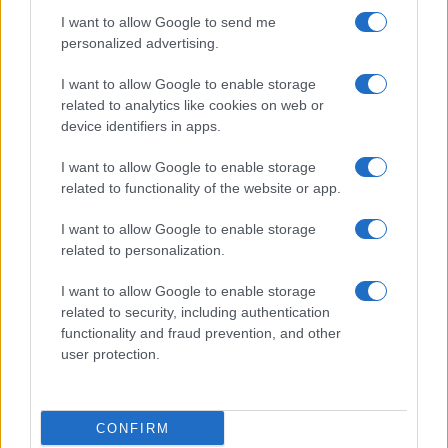
I want to allow Google to send me
personalized advertising.
I want to allow Google to enable storage
related to analytics like cookies on web or
device identifiers in apps.
I want to allow Google to enable storage
related to functionality of the website or app.
I want to allow Google to enable storage
related to personalization.
I want to allow Google to enable storage
related to security, including authentication
functionality and fraud prevention, and other
user protection.
CONFIRM