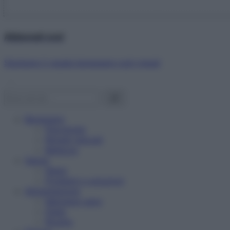
Abbonati ora!
Starbene ti regala benessere ogni mese!
Benessere
Psicologia
Rimedi naturali
Bellezza
Salute
News
Problemi e soluzioni
Alimentazione
Mangiare sano
Diete
Ricette