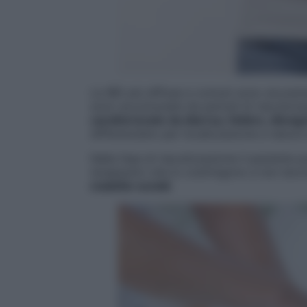
Le IBD più diffuse e comuni sono sicuram
sono accomunate da periodi di riacutizzaz
caratterizzate da diarrea, febbre, dima
differenziano per localizzazione e natura 
Nella fase di riacutizzazione il paziente p
terapeutici che lo costringono a non lavo
malattie sociali
.