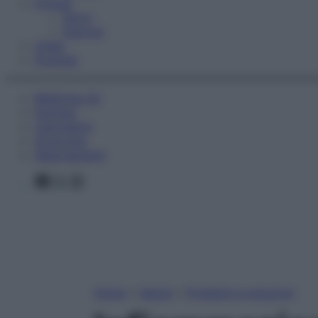
Fitness
Sport
Esercizi
Video
Podcast
Medicina AZ
Farmaci
Calcolatori
Oroscopo
Abbonamenti
Facebook
X
Instagram
Home
»
Salute
»
Problemi e soluzioni