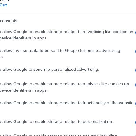
Out
consents
o allow Google to enable storage related to advertising like cookies on
evice identifiers in apps.
o allow my user data to be sent to Google for online advertising
s.
to allow Google to send me personalized advertising.
o allow Google to enable storage related to analytics like cookies on
evice identifiers in apps.
o allow Google to enable storage related to functionality of the website
o allow Google to enable storage related to personalization.
nali o IBD (
Inflammatory Bowel Diseases
)
affliggono
o soprattutto nella fascia di età compresa fra i 15 e i
o allow Google to enable storage related to security, including