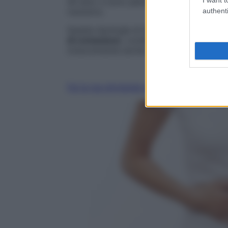
40 anni, e sono patologie croniche per le
authenti
risolutivo.
Queste tipologie di disturbo
si manifestan
di remissione
, condizionano pesantemente 
notevolmente anche sulla spesa pubblica 
Fai la tua domanda ai nostri esperti