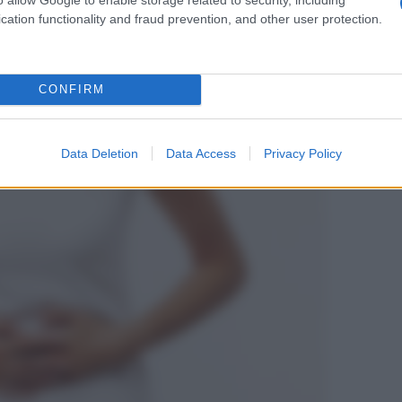
 quali non esiste al momento un trattamento
cation functionality and fraud prevention, and other user protection.
o con periodi di riacutizzazione alternati a periodi
la vita di chi ne soffre e dei familiari e pesano
socio-sanitaria.
CONFIRM
Data Deletion
Data Access
Privacy Policy