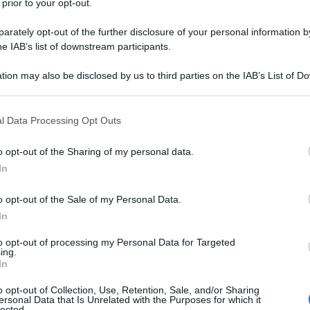
 prior to your opt-out.
rately opt-out of the further disclosure of your personal information by
he IAB’s list of downstream participants.
tion may also be disclosed by us to third parties on the IAB’s List of 
 that may further disclose it to other third parties.
 that this website/app uses one or more Google services and may gath
l Data Processing Opt Outs
including but not limited to your visit or usage behaviour. You may click 
 to Google and its third-party tags to use your data for below specifi
o opt-out of the Sharing of my personal data.
ogle consent section.
In
o opt-out of the Sale of my Personal Data.
In
ti preferite
to opt-out of processing my Personal Data for Targeted
ing.
In
o opt-out of Collection, Use, Retention, Sale, and/or Sharing
ersonal Data that Is Unrelated with the Purposes for which it
lected.