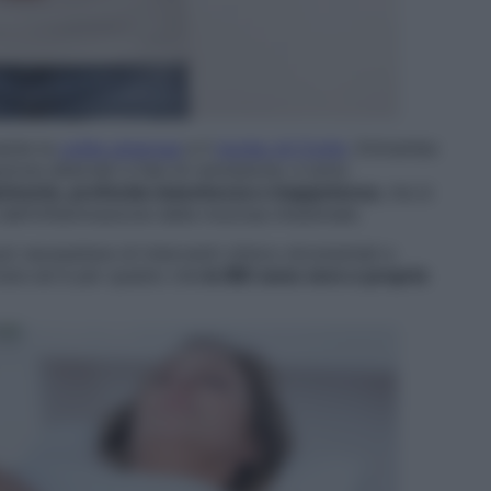
ente la
colite ulcerosa
e il
morbo di Crohn
. Entrambe
ione alternati a fasi di remissione, e sono
grimento, profonda stanchezza e inappetenza
, ma si
dell’infiammazione della mucosa intestinale.
uò necessitare di interventi clinico-strumentali e
rare ed è per questo che
le IBD sono vere e proprie