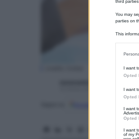
third parties
You may sepa
parties on t
This informa
Participants
Please note
Persona
information 
deny consent
(credits: Corbis)
I want t
in below Go
Opted 
starbeneeditor6
16 Ottobre 2015 – Lettura 3 minuti
I want t
Opted 
Google
Discover
Fon
Seguici su
I want 
Advertis
Opted 
I want t
of my P
was col