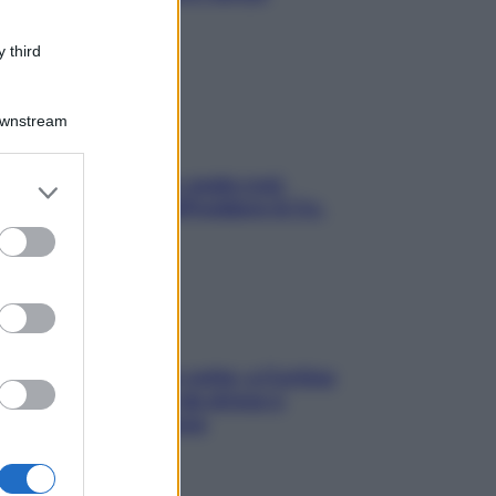
stressarla
 third
Downstream
Aria condizionata: usala così,
er and store
senza rischiare raffreddore & Co.
to grant or
ed purposes
Mindfulness tra le vette: a Cortina
due giorni lontani da stress e
ansia da smartphone