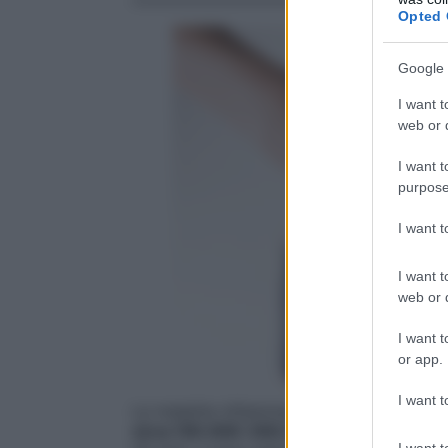
Opted 
Google 
I want t
web or d
I want t
purpose
I want 
I want t
web or d
I want t
or app.
I want t
Le malattie infiammatorie croniche intesti
circa 150.000-200.000 italiani
, insorgon
I want t