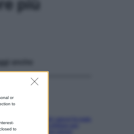
re più
ggi anche
sonal or
ection to
Doccia, lavarsi tutti i giorni fa male
nterest-
alla pelle? I miti da sfatare per
closed to
proteggerla davvero senza