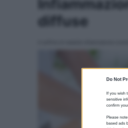
Infiammazion
diffuse
A soffrire di malattie infiammatorie cronic
Do Not Pr
If you wish 
sensitive in
confirm your
Please note
based ads b