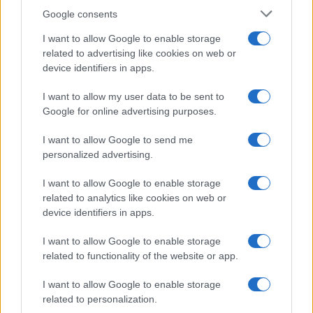
Google consents
I want to allow Google to enable storage
related to advertising like cookies on web or
device identifiers in apps.
I want to allow my user data to be sent to
Google for online advertising purposes.
I want to allow Google to send me
personalized advertising.
I want to allow Google to enable storage
related to analytics like cookies on web or
device identifiers in apps.
I want to allow Google to enable storage
related to functionality of the website or app.
I want to allow Google to enable storage
related to personalization.