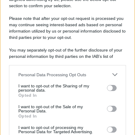
section to confirm your selection.
Please note that after your opt-out request is processed you
may continue seeing interest-based ads based on personal
information utilized by us or personal information disclosed to
third parties prior to your opt-out.
You may separately opt-out of the further disclosure of your
personal information by third parties on the IAB’s list of
downstream participants.
Personal Data Processing Opt Outs
This information may also be disclosed by us to third parties
on the IAB’s List of Downstream Participants that may further
I want to opt-out of the Sharing of my
disclose it to other third parties.
personal data.
Opted In
Please note that this website/app uses one or more Google
services and may gather and store information including but
I want to opt-out of the Sale of my
Personal Data.
not limited to your visit or usage behaviour. You may click to
Opted In
grant or deny consent to Google and its third-party tags to
use your data for below specified purposes in below Google
I want to opt-out of processing my
consent section.
Personal Data for Targeted Advertising.