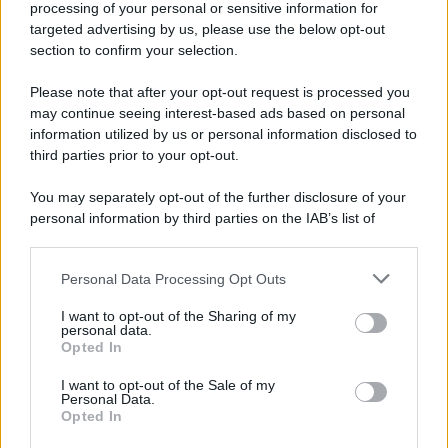
processing of your personal or sensitive information for
targeted advertising by us, please use the below opt-out
section to confirm your selection.
Please note that after your opt-out request is processed you
may continue seeing interest-based ads based on personal
information utilized by us or personal information disclosed to
third parties prior to your opt-out.
You may separately opt-out of the further disclosure of your
personal information by third parties on the IAB’s list of
downstream participants.
Personal Data Processing Opt Outs
This information may also be disclosed by us to third parties
on the IAB’s List of Downstream Participants that may further
I want to opt-out of the Sharing of my
disclose it to other third parties.
personal data.
Opted In
Please note that this website/app uses one or more Google
services and may gather and store information including but
I want to opt-out of the Sale of my
Personal Data.
not limited to your visit or usage behaviour. You may click to
Opted In
grant or deny consent to Google and its third-party tags to
use your data for below specified purposes in below Google