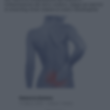
l’infiammazione del nervo sciatico, esegui gli esercizi
di stretching mirati insieme al nostro fisioterapista
Redazione Starbene
15 Marzo 2022 – Lettura 1 minuto