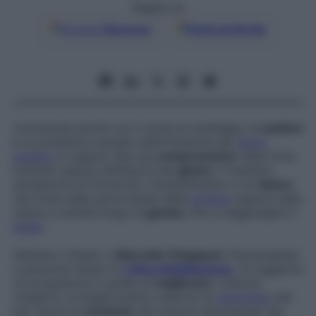
Seguici su
Google
Discover
Fonti preferite
Conosciuta anche con il nome di sciatalgia, la
sciatica
è un problema causato dall’irritazione del
nervo
sciatico
in seguito alla sua
compressione
nella zona
lombare oppure all’altezza del
gluteo
. Il risultato:
sensazione di formicolio, intorpidimento e un
dolore
che inizia dalla parte bassa della
schiena
oppure dalla
natica e scende lungo la
gamba
, fino a raggiungere il
piede
.
Abbiamo chiesto a
Marcello Chiapponi
, fisioterapista
e personal trainer di
L’Altra Riabilitazione
,
di suggerire
un programma in grado di
migliorare
i sintomi.
L’esperto consiglia quattro esercizi di
stretching
utili
per ridurre la
tensione
dei muscoli attraversati dal