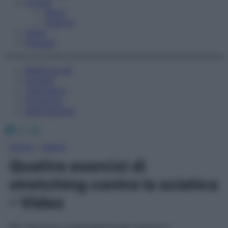
Fitness
Sport
Esercizi
Video
Podcast
Medicina AZ
Farmaci
Calcolatori
Oroscopo
Abbonamenti
Facebook
X
Instagram
Home
»
Salute
Quattro esercizi di
stretching contro la sciatica
– Video
Per ridurre la compressione dei muscoli e