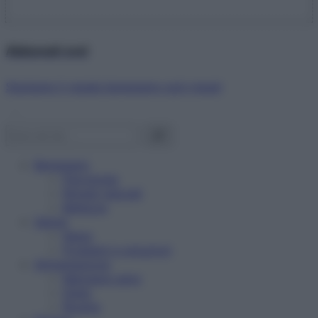
Abbonati ora!
Starbene ti regala benessere ogni mese!
Benessere
Psicologia
Rimedi naturali
Bellezza
Salute
News
Problemi e soluzioni
Alimentazione
Mangiare sano
Diete
Ricette