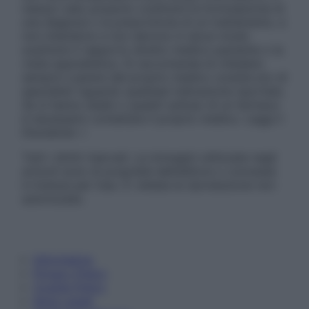
nessun caso possono costituire la formulazione di
una diagnosi o la prescrizione di un trattamento, e
non intendono e non devono in alcun modo
sostituire il rapporto diretto medico-paziente o la
visita specialistica. Si raccomanda di chiedere
sempre il parere del proprio medico curante e/o di
specialisti riguardo qualsiasi indicazione riportata.
Se si hanno dubbi o quesiti sull’uso di un farmaco
è necessario contattare il proprio medico. Leggi il
Disclaimer »
Tutti i diritti riservati. Le immagini utilizzate negli
articoli sono di proprietà dell’editore o concesse
in licenza per l’uso. È vietata la riproduzione non
autorizzata.
Informativa
Privacy Policy
Cookie Policy
Note Legali