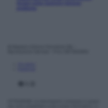
Scopri come risolvere l’annoso
problema
© Belpietro Edizioni Periodiche SRL –
Riproduzione riservata – P.Iva 13673600964
Chi siamo
Pubblicità
Facebook
X
Instagram
ATTENZIONE: Le informazioni contenute in questo
sito sono presentate a solo scopo informativo, in