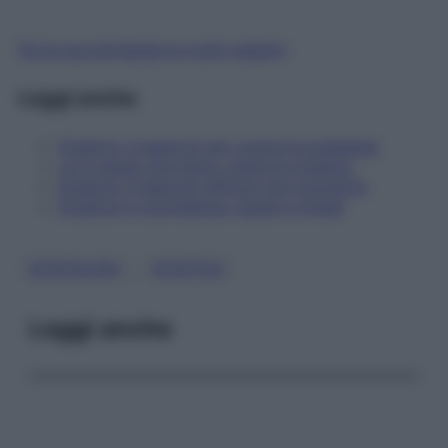
Fai la tua domanda ai nostri esperti
Leggi anche
Sciatica: 4 esercizi per curare la sciatalgia
Le 5 cause che fanno venire la sciatica
Sciatica: 4 esercizi efficaci per prevenire
Sciatica in gravidanza: cause e rimedi
, 
SCIATALGIA
SCIATICA
Leggi anche