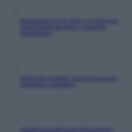
Mindfulness tra le vette: a Cortina due
giorni lontani da stress e ansia da
smartphone
SOS pelle irritabile: tutte le mosse per
riportarla in equilibrio
Capelli spezzati lungo l’attaccatura?