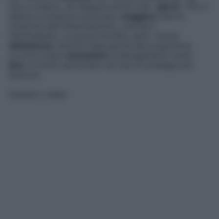
nervo sciatico, da eseguire anche tutti i
giorni
. «P
iù si
allenta la tensione muscolare,
maggiore
sarà la
riduzione dell’infiammazione», precisa il
fisioterapista.
La parola d’ordine, però, rimane
delicatezza
: durante l’esecuzione del programma
occorre creare
sensazioni
di allungamento molto
lievi
, in modo particolare nei casi di sciatalgia più
dolorosi.
Guarda il video!