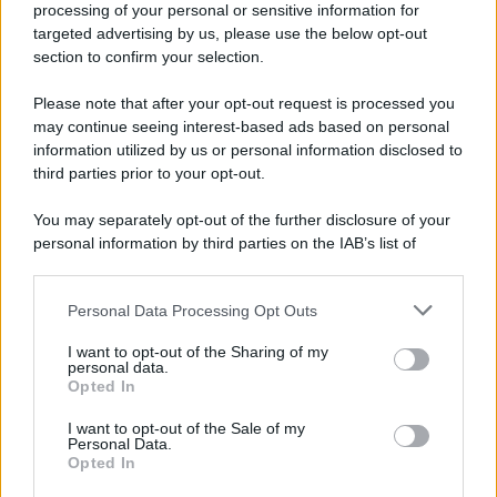
processing of your personal or sensitive information for
targeted advertising by us, please use the below opt-out
section to confirm your selection.
Please note that after your opt-out request is processed you
may continue seeing interest-based ads based on personal
information utilized by us or personal information disclosed to
third parties prior to your opt-out.
You may separately opt-out of the further disclosure of your
personal information by third parties on the IAB’s list of
downstream participants.
Personal Data Processing Opt Outs
This information may also be disclosed by us to third parties
on the IAB’s List of Downstream Participants that may further
I want to opt-out of the Sharing of my
disclose it to other third parties.
personal data.
Opted In
Please note that this website/app uses one or more Google
services and may gather and store information including but
I want to opt-out of the Sale of my
Personal Data.
not limited to your visit or usage behaviour. You may click to
Opted In
grant or deny consent to Google and its third-party tags to
use your data for below specified purposes in below Google