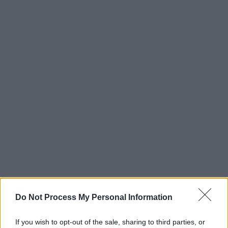
Do Not Process My Personal Information
If you wish to opt-out of the sale, sharing to third parties, or