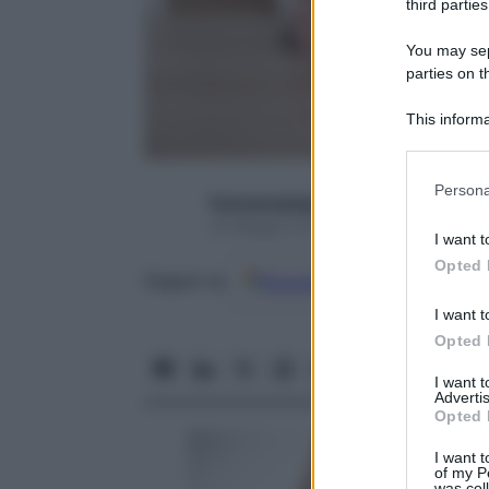
third parties
You may sepa
parties on t
This informa
Participants
Please note
Persona
francescapapa07
information 
24 Maggio 2017 – Lettura 6 minuti
deny consent
I want t
in below Go
Opted 
Google
Discover
Fon
Seguici su
I want t
Opted 
I want 
Advertis
Opted 
I want t
of my P
was col