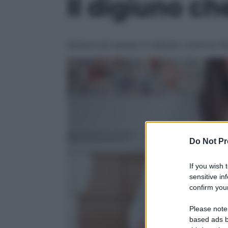
Il digiuno ch
Sempre più spesso è indicato come la chiav
Do Not Pr
If you wish 
sensitive in
confirm your
Please note
based ads b