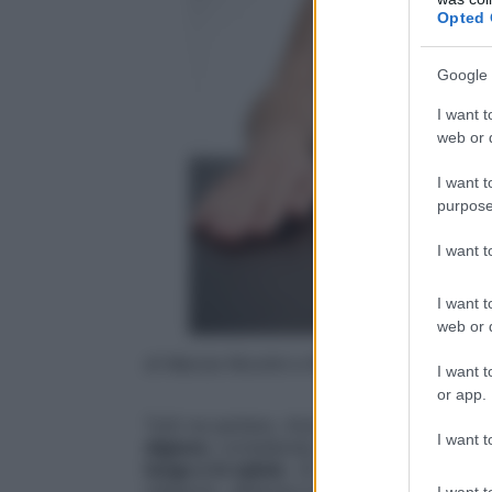
Opted 
Google 
I want t
web or d
I want t
purpose
I want 
I want t
web or d
di Marzia Nicolini e Roberta Piazza
I want t
or app.
Tutti ne parlano. Anzi, ne scrivono. Non 
I want t
digiuno
, considerato da un numero cresce
lungo e in salute
. «È una pratica spiritual
religioni», afferma il professor
Yoshinori
I want t