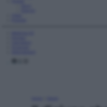
Fitness
Sport
Esercizi
Video
Podcast
Medicina AZ
Farmaci
Calcolatori
Oroscopo
Abbonamenti
Facebook
X
Instagram
Home
»
Salute