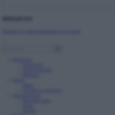
Abbonati ora!
Starbene ti regala benessere ogni mese!
Benessere
Psicologia
Rimedi naturali
Bellezza
Salute
News
Problemi e soluzioni
Alimentazione
Mangiare sano
Diete
Ricette