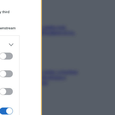
 third
Aria condizionata: usala così,
Downstream
senza rischiare raffreddore & Co.
er and store
to grant or
ed purposes
Mindfulness tra le vette: a Cortina
due giorni lontani da stress e
ansia da smartphone