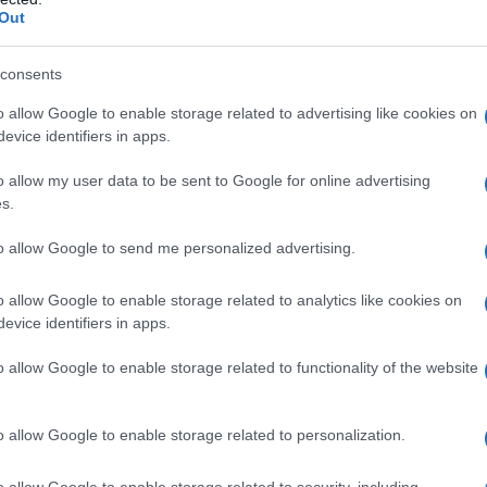
Out
consents
o allow Google to enable storage related to advertising like cookies on
evice identifiers in apps.
o allow my user data to be sent to Google for online advertising
s.
to allow Google to send me personalized advertising.
o allow Google to enable storage related to analytics like cookies on
evice identifiers in apps.
o allow Google to enable storage related to functionality of the website
passa mese senza che esca un nuovo libro sul
o allow Google to enable storage related to personalization.
nte di medici e scienziati la chiave per
vivere più a
e consigliata da millenni da tutte le più grandi
 Nagumo
, presidente onorario dell’International
o allow Google to enable storage related to security, including