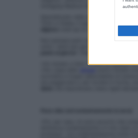
Antiaging Medical Society
.
authenti
Specializzato nella cura del
tumore della
Tokio e Osaka, il superesperto giapponese
digiuno
(vedi qui di seguito), libro nel q
Non pensare però che la scelta giusta pe
sotto i denti per giorni interi. La propos
pasto al giorno
” (l’astinenza totale dal ci
«Ho iniziato a farlo 10 anni fa, quando n
«Per colpa dello
stress
avevo iniziato a 
scorretta e troppo abbondante mi aveva p
era peggiorata e, per tornare in forma, ave
diete
che imponevano menu rigidi decisam
Poco cibo (ed esclusivamente la sera)
«Poi, per caso, mi sono accorto che co
diminuiva costantemente e il mio stato di 
professor con un’alimentazione molto frug