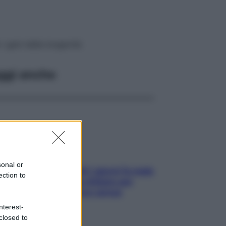
i geni della longevità
ggi anche
sonal or
Doccia, lavarsi tutti i giorni fa male
ection to
alla pelle? I miti da sfatare per
proteggerla davvero senza
stressarla
nterest-
closed to