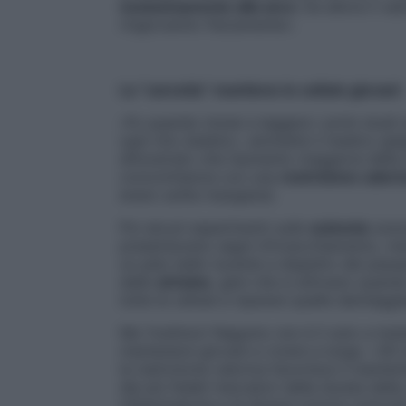
esclusivamente alla sera
. Da allora il va
ringiovanito fisicamente».
La “carestia” mantiene le cellule giovani
«Fu quando iniziai a leggere i primi studi 
ogni mio dubbio», ammette il medico giap
dimostrato che l’aumento maggiore della dur
concomitanza con una
restrizione calor
erano solite mangiare).
Poi alcuni esperimenti sulle
scimmie
aveva
presentavano segni d’invecchiamento, men
un pelo bello lucente a dispetto del pas
dalle
sirtuine
, geni che si attivano quand
tutte le cellule e riparare quelle danneggi
Ma Yoshinori Nagumo non è il solo a insis
mantenersi giovani e vivere a lungo. «Gl
la restrizione calorica favorisce il mante
dei più fedeli marcatori della durata della
infiammatorie e di diversi ormoni coinvolt