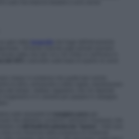
lore sulla mia bilancia èstabile e sono anche
sui geni della
longevità
che fugai definitivamente
ponese. «Diverse ricerche sugli animali avevano
ata della vita (da 1,4 a 1,6 volte) si verificava in
ica del 40%
(calcolato sulla base di quanto le cavie
no messo in evidenza che quelle ben nutrite
tre le altre, sottoposte a dieta rigida, mantenevano
sare del tempo. Adesso sappiamo che ciò dipende
o l’organismo è in carestia per passare in rassegna
ate».
tere sulla necessità di
mangiare poco
per
i studi che abbiamo condotto sull’uomo mostrano che
nimento di
alti livelli di colesterolo “buono”
, l’Hdl (uno
 vita) e la riduzione della presenza di molecole
i nello sviluppo dei tumori. Ma ignoriamo quale sia il