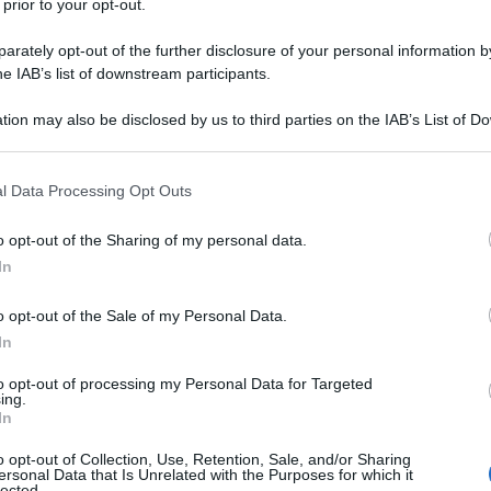
 prior to your opt-out.
rately opt-out of the further disclosure of your personal information by
he IAB’s list of downstream participants.
tion may also be disclosed by us to third parties on the IAB’s List of 
 that may further disclose it to other third parties.
 that this website/app uses one or more Google services and may gath
l Data Processing Opt Outs
including but not limited to your visit or usage behaviour. You may click 
 to Google and its third-party tags to use your data for below specifi
o opt-out of the Sharing of my personal data.
ogle consent section.
In
ti preferite
o opt-out of the Sale of my Personal Data.
In
to opt-out of processing my Personal Data for Targeted
ing.
In
o opt-out of Collection, Use, Retention, Sale, and/or Sharing
ersonal Data that Is Unrelated with the Purposes for which it
lected.