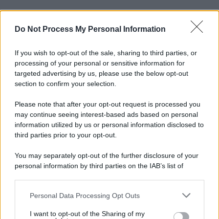
Do Not Process My Personal Information
If you wish to opt-out of the sale, sharing to third parties, or
processing of your personal or sensitive information for
targeted advertising by us, please use the below opt-out
section to confirm your selection.
Please note that after your opt-out request is processed you
may continue seeing interest-based ads based on personal
information utilized by us or personal information disclosed to
third parties prior to your opt-out.
You may separately opt-out of the further disclosure of your
personal information by third parties on the IAB’s list of
downstream participants.
Personal Data Processing Opt Outs
This information may also be disclosed by us to third parties
on the IAB’s List of Downstream Participants that may further
I want to opt-out of the Sharing of my
disclose it to other third parties.