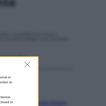
nte
armismi. La pandemia non c’è più e
ne, ma senza obblighi. Sono consigliati
ggi anche
sonal or
ection to
nterest-
closed to
In menopausa il rischio d’infarto