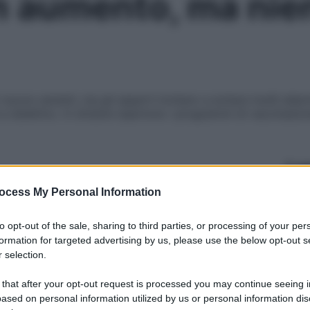
in aumento, ma nie
nuove varianti, ma gli esperti invitano a evitare inutili all
 e obiettivo. A ottobre ripartono i programmi di vaccinazio
Le
ocess My Personal Information
to opt-out of the sale, sharing to third parties, or processing of your per
formation for targeted advertising by us, please use the below opt-out s
 selection.
 that after your opt-out request is processed you may continue seeing i
ased on personal information utilized by us or personal information dis