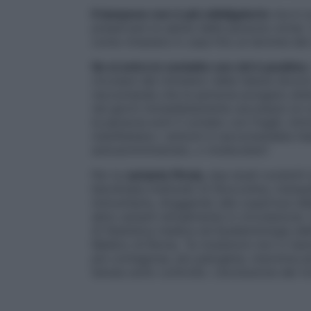
Il tampone non è più obbligatorio
ma è co
preservare la salute delle persone vicine.
come rimanere in casa fino al termine dei s
Se si entra in contatto con chi è positivo
circolare del ministero della Salute dicon
raccomanda che le persone pongano atten
nei giorni immediatamente successivi al c
la persona eviti il contato con fragili, i
manifestano i sintomi è raccomandata l’es
autosomministrato, o molecolare”.
Per la
variante Pirola
, due studi condotti
Karolinska Institutet di Stoccolma, tranqu
immunitaria, sfuggendo alla copertura de
altre varianti attualmente in circolazion
di Statistica medica ed Epidemiologia del
Medico di Roma, “le mutazioni non ci hanno
più contagiosa, più patogena, insomma più 
tenuta sotto controllo. L’evoluzione del vi