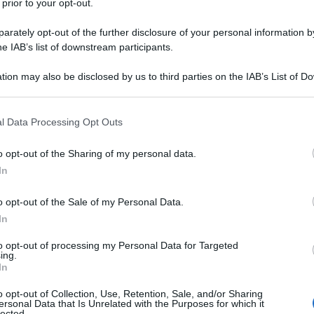
 prior to your opt-out.
rately opt-out of the further disclosure of your personal information by
he IAB’s list of downstream participants.
tion may also be disclosed by us to third parties on the IAB’s List of 
 that may further disclose it to other third parties.
 that this website/app uses one or more Google services and may gath
l Data Processing Opt Outs
including but not limited to your visit or usage behaviour. You may click 
 to Google and its third-party tags to use your data for below specifi
o opt-out of the Sharing of my personal data.
ogle consent section.
In
o opt-out of the Sale of my Personal Data.
In
to opt-out of processing my Personal Data for Targeted
ti preferite
ing.
In
o opt-out of Collection, Use, Retention, Sale, and/or Sharing
ersonal Data that Is Unrelated with the Purposes for which it
lected.