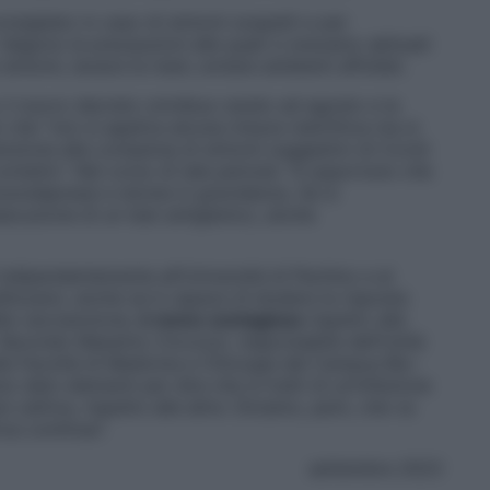
nsigliato in caso di sintomi sospetti e per
 Valgono le precauzioni alle quali ci eravamo abituati
intomi, lavarsi le mani, evitare ambienti affollati.
, il nuovo decreto omnibus varato ad agosto e la
o che “non si applica alcuna misura restrittiva ma si
zione alla comparsa di sintomi suggestivi di Covid
ontatto”. Nel corso di tale periodo “è opportuno che
mmunodepressi e donne in gravidanza. Se si
ecuzione di un test antigienico, anche
 indipendentemente all’Università di Pechino e al
illizzano: anche se è capace di eludere la risposta
lla vaccianzione,
è meno contagiosa
rispetto alle
e. Secondo Massimo Ciccozzi, responsabile dell’Unità
la Facoltà di Medicina e Chirurgia del Campus Bio-
 dato elementi per dire che si tratti di un’infezione
cattiva, rispetto alle altre. Diciamo, però, che va
rus continua”.
settembre 2023