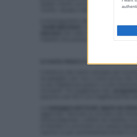
questo rischio con le varianti Omicron è s
authenti
vomito, nausea e diarrea, sarebbero meno
Il sottosegretario alla Salute, Marcello 
“inutili allarmismi
. La pandemia non c’è p
isterismi
che veda il servizio sanitario pr
malattie che possono colpire la popolazio
Le nuove misure e i programmi di vacci
Il direttore del Centro europeo per la pr
ha spiegato che “non ci sono prove che l’i
a una malattia più grave o a una riduzione 
circolanti”. Poi suggerisce che i
programmi
persone over 60 e con fragilità perché rest
La
campagna anti Covid, riparte da otto
aggiornati. Secondo la circolare del minist
immunodepressi, a affetti da malattie cron
ai familiari e conviventi con questa tipolo
vaccino si può somministrare anche in co