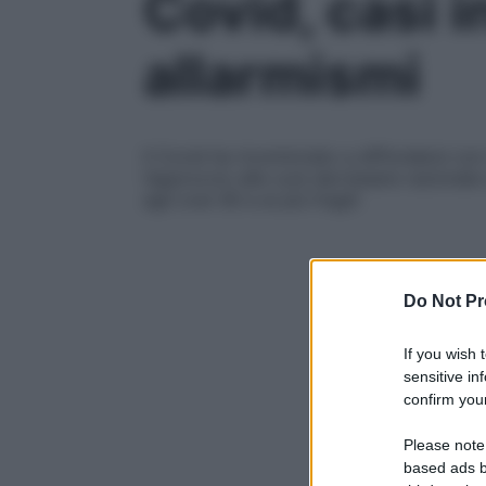
Covid, casi 
allarmismi
Il Covid ha ricominciato a diffondersi con 
l’approccio alle cure dev’essere razionale
agli over 60 e ai più fragili
Do Not Pr
If you wish 
sensitive in
confirm your
Please note
based ads b