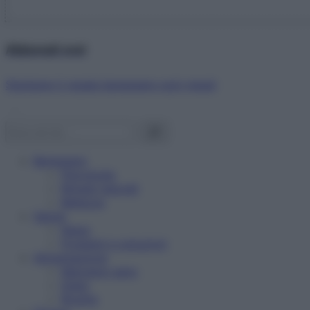
Abbonati ora!
Starbene ti regala benessere ogni mese!
Benessere
Psicologia
Rimedi naturali
Bellezza
Salute
News
Problemi e soluzioni
Alimentazione
Mangiare sano
Diete
Ricette