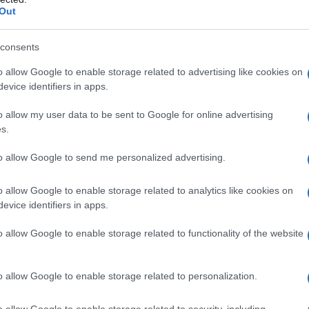
Out
e, invece siamo di nuovo alle prese con il Covid. In
consents
almente facilita i contagi da malattie influenzali e da
i giorni
si è registrato un aumento dei casi di
o allow Google to enable storage related to advertising like cookies on
to dai bollettini del ministero della Salute. La
evice identifiers in apps.
icerca pubblicata sulla piattaforma bioRxiv, che
ità di Tokyo, avrebbe una
maggiore capacità di
o allow my user data to be sent to Google for online advertising
i che attendono il riscontro dall’esame dei vari casi.
s.
e il 27 agosto, ha registrato un aumento dei nuovi infetti
recedenti. Al 1° settembre l’aumento è stato del 28,1%
to allow Google to send me personalized advertising.
a precedente. C’è anche un’altra variante, denominata
do negli Stati Uniti.
o allow Google to enable storage related to analytics like cookies on
evice identifiers in apps.
o allow Google to enable storage related to functionality of the website
nti varianti: disturbi delle vie aeree superiori, ovvero
l di testa e dolori articolari. Rispetto al passato
 sono ridotti notevolmente. Una delle conseguenze
o allow Google to enable storage related to personalization.
a la
perdita del gusto e dell’olfatto
. Una nuova ricerca
aryngology-Head and Neck Surgery, ha rilevato che
o allow Google to enable storage related to security, including