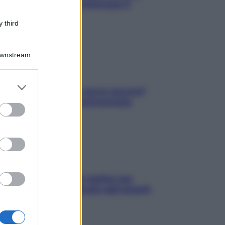
aumenta: è ora di rinforzare il
cuore
 third
Downstream
er and store
Contare le calorie serve ancora?
to grant or
La risposta della nutrizionista
ed purposes
L’oroscopo food di Jupiter per
l’estate 2026 dedicato agli amanti
del cibo