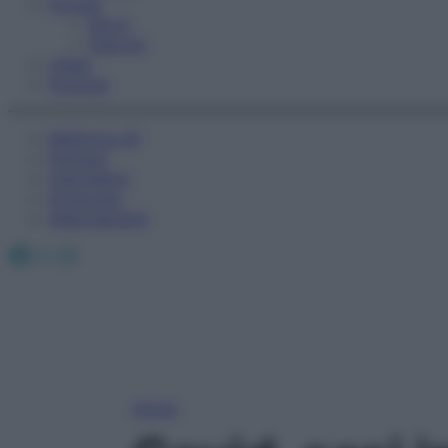
Fitness
Sport
Esercizi
Video
Podcast
Medicina AZ
Farmaci
Calcolatori
Oroscopo
Abbonamenti
Facebook
X
Instagram
Home