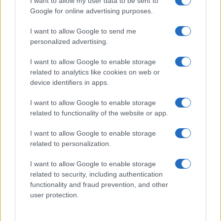
I want to allow my user data to be sent to
Google for online advertising purposes.
I want to allow Google to send me
personalized advertising.
I want to allow Google to enable storage
related to analytics like cookies on web or
device identifiers in apps.
I want to allow Google to enable storage
related to functionality of the website or app.
I want to allow Google to enable storage
related to personalization.
I want to allow Google to enable storage
related to security, including authentication
functionality and fraud prevention, and other
user protection.