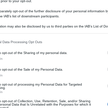
 prior to your opt-out.
rately opt-out of the further disclosure of your personal information by
he IAB’s list of downstream participants.
tion may also be disclosed by us to third parties on the IAB’s List of 
 that may further disclose it to other third parties.
 that this website/app uses one or more Google services and may gath
l Data Processing Opt Outs
including but not limited to your visit or usage behaviour. You may click 
 to Google and its third-party tags to use your data for below specifi
o opt-out of the Sharing of my personal data.
ogle consent section.
In
o opt-out of the Sale of my Personal Data.
In
to opt-out of processing my Personal Data for Targeted
ti preferite
ing.
In
o opt-out of Collection, Use, Retention, Sale, and/or Sharing
ersonal Data that Is Unrelated with the Purposes for which it
lected.