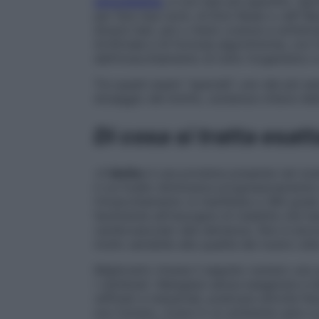
omocisteina
, e con test più specifici. Sp
per fare due nomi, di Elon Musk e Jeff Be
diversi test, più o meno costosi e sofistica
Artificiale e di formule algoritmiche, con l
dell’invecchiamento di tutto l’organismo e 
Tra questi esami “speciali”, uno dei più se
dosaggio del klotho, sostanza-chiave dell
Di cosa si tratta esa
«Il
klotho
è una proteina presente nel no
il cui livello diminuisce progressivamente
l’invecchiamento si manifesta a 360 gradi,
facilmente all’insorgere di malattie che ha
cardiovascolari alla demenza. Non è ancor
molto sensibile alla qualità del nostro stile
Migliorarlo rimane il segreto numero uno 
i centenari. Mangiare senza esagerare e be
raffinati e industriali, praticare attività 
non fumare, vivere in un ambiente sano e