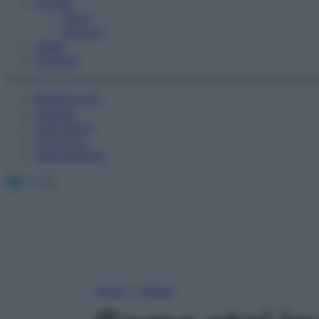
Fitness
Sport
Esercizi
Video
Podcast
Medicina AZ
Farmaci
Calcolatori
Oroscopo
Abbonamenti
Facebook
X
Instagram
Home
»
Salute