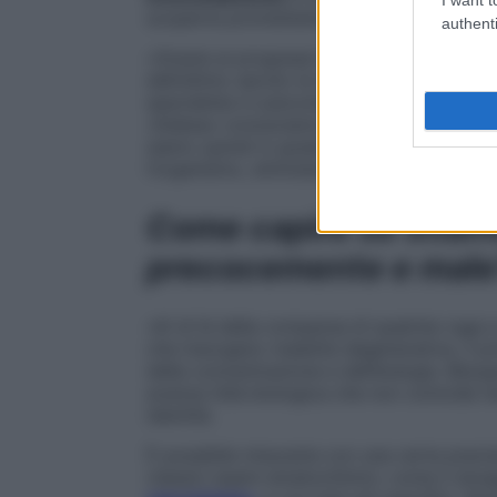
scoperte promettenti.
authenti
«Grazie ai progressi della medicina e al m
dell’ultimo secolo la longevità umana è 
specialista in psiconeuroimmunologia, tra 
«Adesso conosciamo in modo approfondit
siamo quindi in grado di mettere a punto 
l’organismo, stimolare la rigenerazione cell
Come capire se stiam
precocemente e mal
«Al di là della comparsa di qualche ruga 
che insorgano malattie degenerative, il p
della concentrazione e dell’energia. Bisog
avanza l’età biologica che non coincide n
identità.
È possibile misurarla con una certa precis
classici esami ematochimici, come il dos