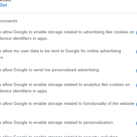
Out
o bene o precocemente e male?
consents
nte delicate?
o allow Google to enable storage related to advertising like cookies on
ello di guardia?
evice identifiers in apps.
ing?
o allow my user data to be sent to Google for online advertising
vity medicine?
s.
integratori
to allow Google to send me personalized advertising.
atto col diavolo pur di restare ragazzo per sempre
ta), alla celeb sul viale del tramonto Elisabeth
o allow Google to enable storage related to analytics like cookies on
bstance
, cede al richiamo di un inquietante elisir
evice identifiers in apps.
ovarsi alle prese col proprio alter ego, perfetto e
torie che raccontano il desiderio di fermare le
o allow Google to enable storage related to functionality of the website
 a rischio di scivolare nell’
ossessione
.
ardo lucido sugli anni che passano, senza lasciarsi
o allow Google to enable storage related to personalization.
azione. Consapevoli che, se tornare indietro nel tempo
è peccato), imparare a rallentare i processi di
avanti fatti in questa direzione sono costanti, le
o allow Google to enable storage related to security, including