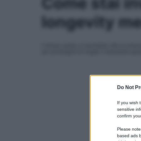
Come stai in
longevity me
Il tempo passa, è inevitabile. Ma la scienz
per prolungare al meglio il benessere gen
Do Not Pr
If you wish 
sensitive in
confirm your
Please note
based ads b