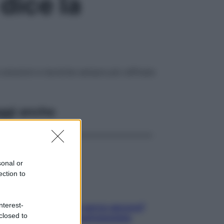
dice la
re soluzioni e tecniche sempre più raffinate
ggi anche
sonal or
ection to
nterest-
Contare le calorie serve ancora?
closed to
La risposta della nutrizionista