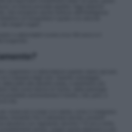
inta da importanti investimenti esteri (si parla, giusto
zos), la ricerca procede spedita. Oggi esistono
ti, che includono anche l’utilizzo dell’Intelligenza
’obiettivo di fotografare il grado e la velocità
dei singoli organi.
mplici e abbordabili (costa circa 100 euro) è il
a longevità».
ttamente?
stro organismo in abbondanza quando siamo giovani,
 con il passare degli anni. Quando scarseggia,
 dalla pelle alla densità ossea, e assistiamo più
nno l’età come fattore di rischio, dalle patologie
a possibile somministrare il klotho, che, però, è
 di vita.
per vivere più a lungo e in salute, come ci insegnano
ne, limitando fino a eliminare alcolici, prodotti
fisica aerobica con regolarità, dormire 7-9 ore a notte,
 possibilmente sereno, magari anche dedicarsi a una