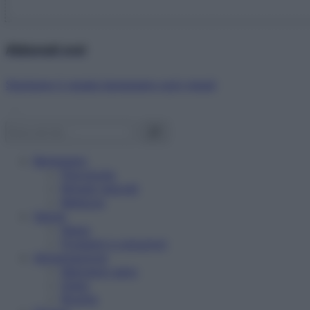
Abbonati ora!
Starbene ti regala benessere ogni mese!
Benessere
Psicologia
Rimedi naturali
Bellezza
Salute
News
Problemi e soluzioni
Alimentazione
Mangiare sano
Diete
Ricette