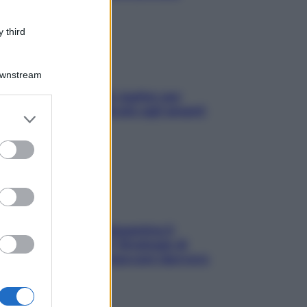
 third
Downstream
L’oroscopo food di Jupiter per
l’estate 2026 dedicato agli amanti
er and store
del cibo
to grant or
ed purposes
La trappola della dopamina ti
segue in spiaggia? Strategie di
digital detox per staccare davvero