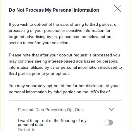
Do Not Process My Personal Information
If you wish to opt-out of the sale, sharing to third parties, or
processing of your personal or sensitive information for
targeted advertising by us, please use the below opt-out
section to confirm your selection.
Please note that after your opt-out request is processed you
may continue seeing interest-based ads based on personal
information utilized by us or personal information disclosed to
third parties prior to your opt-out.
You may separately opt-out of the further disclosure of your
personal information by third parties on the IAB’s list of
downstream participants.
Personal Data Processing Opt Outs
This information may also be disclosed by us to third parties
on the IAB’s List of Downstream Participants that may further
I want to opt-out of the Sharing of my
disclose it to other third parties.
personal data.
Opted In