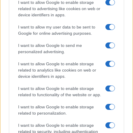
I want to allow Google to enable storage
related to advertising like cookies on web or
device identifiers in apps.
I want to allow my user data to be sent to
Google for online advertising purposes.
I want to allow Google to send me
personalized advertising.
I want to allow Google to enable storage
related to analytics like cookies on web or
device identifiers in apps.
I want to allow Google to enable storage
related to functionality of the website or app.
I want to allow Google to enable storage
related to personalization.
I want to allow Google to enable storage
related to security, including authentication