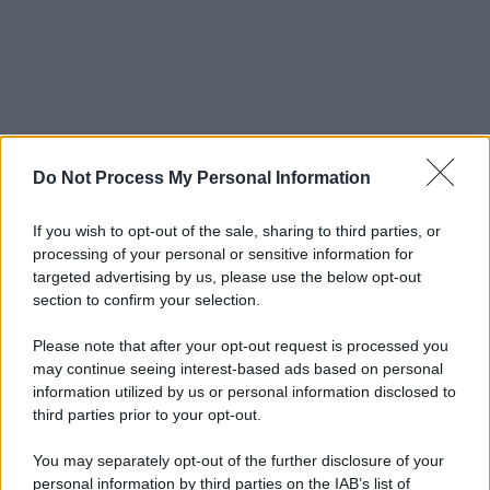
Do Not Process My Personal Information
If you wish to opt-out of the sale, sharing to third parties, or
processing of your personal or sensitive information for
targeted advertising by us, please use the below opt-out
section to confirm your selection.
Please note that after your opt-out request is processed you
may continue seeing interest-based ads based on personal
information utilized by us or personal information disclosed to
third parties prior to your opt-out.
You may separately opt-out of the further disclosure of your
personal information by third parties on the IAB’s list of