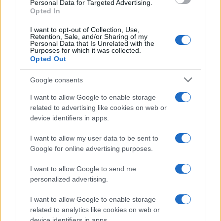
consent section.
Personal Data for Targeted Advertising.
Opted In
I want to opt-out of Collection, Use,
Retention, Sale, and/or Sharing of my
Personal Data that Is Unrelated with the
Purposes for which it was collected.
Opted Out
Google consents
I want to allow Google to enable storage
related to advertising like cookies on web or
device identifiers in apps.
I want to allow my user data to be sent to
Google for online advertising purposes.
I want to allow Google to send me
personalized advertising.
I want to allow Google to enable storage
related to analytics like cookies on web or
device identifiers in apps.