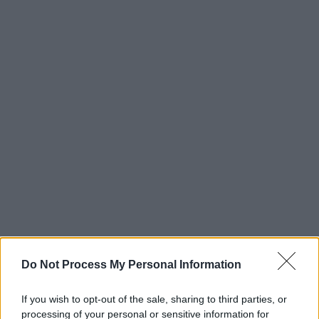
Do Not Process My Personal Information
If you wish to opt-out of the sale, sharing to third parties, or
processing of your personal or sensitive information for