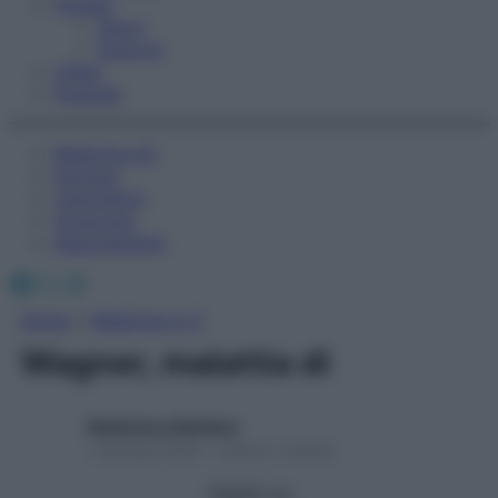
Fitness
Sport
Esercizi
Video
Podcast
Medicina AZ
Farmaci
Calcolatori
Oroscopo
Abbonamenti
Facebook
X
Instagram
Home
»
Medicina A-Z
Wagner, malattia di
Redazione Starbene
1 Gennaio 2025 – Lettura 1 minuto
Seguici su