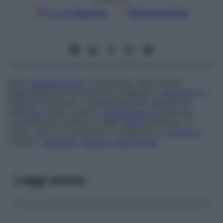
Google
Discover
Fonti preferite
Rara
degenerazione
vitroretinica, detta anche
degenerazione vitroretinica di Wagner e
sindrome
di
Wagner-Unverricht,
caratterizzata da alterazioni
dell’
umor
vitreo, quali la
condensazione
della sua
circonferenza esterna e della
retina
periferica. In
alcuni casi si è constatata la presenza di
glaucoma
cronico,
cataratta
,
distacco della retina
.
Leggi anche