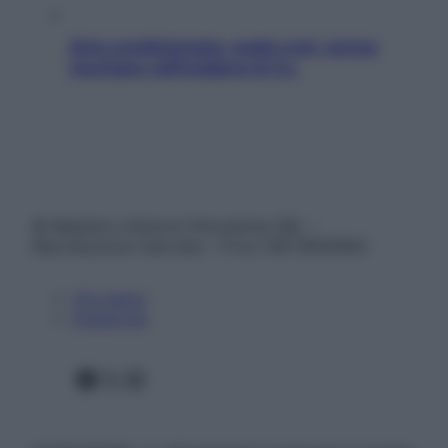
Aria condizionata: usala così, senza
rischiare raffreddore & Co.
© Belpietro Edizioni Periodiche SRL –
Riproduzione riservata – P.Iva 13673600964
Chi siamo
Pubblicità
Facebook
X
Instagram