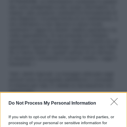
ATTENZIONE: Le informazioni contenute in questo
sito sono presentate a solo scopo informativo, in
nessun caso possono costituire la formulazione di
una diagnosi o la prescrizione di un trattamento, e
non intendono e non devono in alcun modo
sostituire il rapporto diretto medico-paziente o la
visita specialistica. Si raccomanda di chiedere
sempre il parere del proprio medico curante e/o di
specialisti riguardo qualsiasi indicazione riportata.
Se si hanno dubbi o quesiti sull’uso di un farmaco
è necessario contattare il proprio medico. Leggi il
Disclaimer »
Tutti i diritti riservati. Le immagini utilizzate negli
articoli sono di proprietà dell’editore o concesse
in licenza per l’uso. È vietata la riproduzione non
autorizzata.
Do Not Process My Personal Information
Informativa
If you wish to opt-out of the sale, sharing to third parties, or
Privacy Policy
processing of your personal or sensitive information for