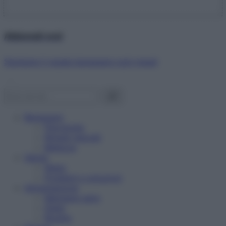
Abbonati ora!
Starbene ti regala benessere ogni mese!
Benessere
Psicologia
Rimedi naturali
Bellezza
Salute
News
Problemi e soluzioni
Alimentazione
Mangiare sano
Diete
Ricette