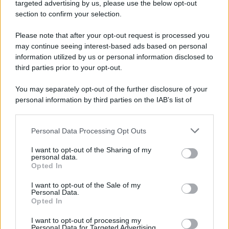
Cookie Policy
targeted advertising by us, please use the below opt-out
Note Legali
section to confirm your selection.
Preferenze Privacy
Please note that after your opt-out request is processed you
may continue seeing interest-based ads based on personal
information utilized by us or personal information disclosed to
third parties prior to your opt-out.
You may separately opt-out of the further disclosure of your
personal information by third parties on the IAB’s list of
downstream participants.
Personal Data Processing Opt Outs
This information may also be disclosed by us to third parties
on the IAB’s List of Downstream Participants that may further
I want to opt-out of the Sharing of my
disclose it to other third parties.
personal data.
Opted In
Please note that this website/app uses one or more Google
services and may gather and store information including but
I want to opt-out of the Sale of my
Personal Data.
not limited to your visit or usage behaviour. You may click to
Opted In
grant or deny consent to Google and its third-party tags to
use your data for below specified purposes in below Google
I want to opt-out of processing my
consent section.
Personal Data for Targeted Advertising.