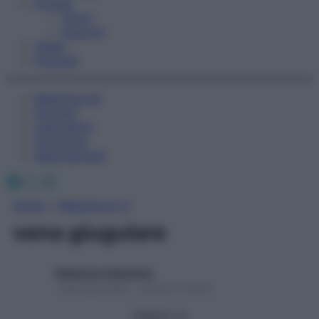
Fitness
Sport
Esercizi
Video
Podcast
Medicina AZ
Farmaci
Calcolatori
Oroscopo
Abbonamenti
Facebook
X
Instagram
Home
»
Medicina A-Z
vena giugulare
Redazione Starbene
1 Gennaio 2025 – Lettura 2 minuti
Seguici su