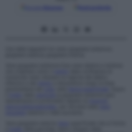
Google
Discover
Fonti preferite
Una delle seguenti tre vene: giugulare anteriore;
giugulare esterna; giugulare interna.
Vena giugulare anteriore
Due vene (destra e sinistra)
che originano sotto il
mento
dalla confluenza di
numerose vene: drenano la regione del labbro
inferiore e del
mento
e discendono lungo la linea
paramediana del
collo
nella
fascia superficiale
. Sopra
il
livello
della
clavicola
la giugulare anteriore gira
lateralmente in profondità rispetto al
muscolo
sternocleidomastoideo
, per sfociare nella
vena
giugulare
esterna o nella succlavia.
Vena giugulare esterna
Vena
superficiale che si forma
a
livello
della parotide, dietro l’angolo della