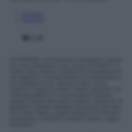
Chi siamo
Pubblicità
Facebook
X
Instagram
ATTENZIONE: Le informazioni contenute in questo
sito sono presentate a solo scopo informativo, in
nessun caso possono costituire la formulazione di
una diagnosi o la prescrizione di un trattamento, e
non intendono e non devono in alcun modo
sostituire il rapporto diretto medico-paziente o la
visita specialistica. Si raccomanda di chiedere
sempre il parere del proprio medico curante e/o di
specialisti riguardo qualsiasi indicazione riportata.
Se si hanno dubbi o quesiti sull’uso di un farmaco
è necessario contattare il proprio medico. Leggi il
Disclaimer »