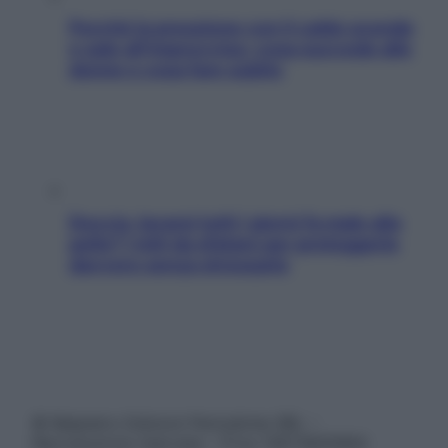
Perché la pressione con il caldo scende
e sale all’improvviso: cosa succede alle
donne e cosa fare subito
Doccia, lavarsi tutti i giorni fa male alla
pelle? I miti da sfatare per proteggerla
davvero senza stressarla
© Belpietro Edizioni Periodiche SRL –
Riproduzione riservata – P.Iva 13673600964