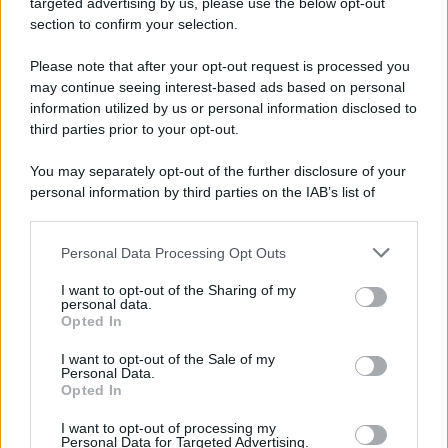
targeted advertising by us, please use the below opt-out
section to confirm your selection.
Please note that after your opt-out request is processed you
may continue seeing interest-based ads based on personal
information utilized by us or personal information disclosed to
third parties prior to your opt-out.
You may separately opt-out of the further disclosure of your
personal information by third parties on the IAB’s list of
downstream participants.
Personal Data Processing Opt Outs
This information may also be disclosed by us to third parties
on the IAB’s List of Downstream Participants that may further
I want to opt-out of the Sharing of my
disclose it to other third parties.
personal data.
Opted In
Please note that this website/app uses one or more Google
services and may gather and store information including but
I want to opt-out of the Sale of my
Personal Data.
not limited to your visit or usage behaviour. You may click to
Opted In
grant or deny consent to Google and its third-party tags to
use your data for below specified purposes in below Google
I want to opt-out of processing my
consent section.
Personal Data for Targeted Advertising.