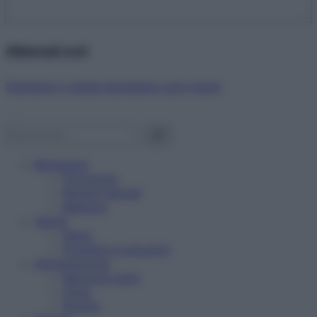
Abbonati ora!
Starbene ti regala benessere ogni mese!
Benessere
Psicologia
Rimedi naturali
Bellezza
Salute
News
Problemi e soluzioni
Alimentazione
Mangiare sano
Diete
Ricette