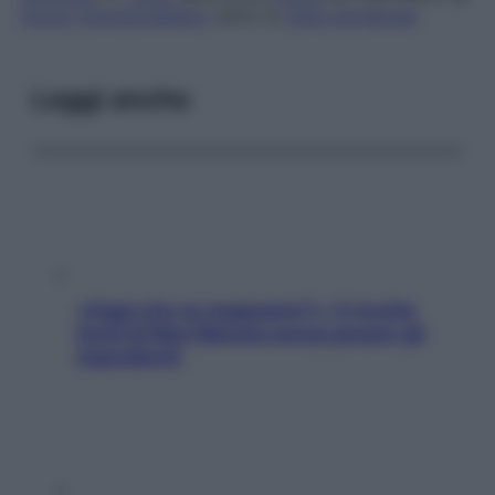
tronco
brachiocefalico
sotto la
vena vertebrale
.
Leggi anche
«Oggi che se magnamo?»: 4 ricette
facili di Max Mariola senza pesare gli
ingredienti