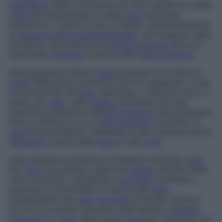
mandibola
, dalla confluenza del ramo posteriore della
vena
retromandibolare e della
vena
auricolare
posteriore, e decorre verso il basso, superficialmente
al
muscolo sternocleidomastoideo
, nel triangolo della
succlavia, dove perfora la
fascia profonda
sopra la
metà della
clavicola
e sfocia nella
vena succlavia
.
Vena giugulare interna
Vena
profonda che origina a
livello
della parte posteriore del foro giugulare, come
continuazione del
seno
sigmoideo, e decorre verso il
basso nel
collo
, nella
guaina
carotidea, fino alla
superficie posteriore dell’
articolazione
sternoclaveare,
dove confluisce con la
vena succlavia
formando la
vena
brachiocefalica. Mediante le sue tributarie drena
l’
encefalo
e parte della
faccia
e del
collo
.
Vena giugulare posteriore di Walther
Profonda
vena
del
collo
che prende origine nel
plesso
formato dalle
vene occipitale, vertebrale e
cervicale
profonda e
discende in profondità ai muscoli del
collo
,
medialmente alla
vena
cervicale
profonda; decorre
poi tra il processo trasverso della settima
vertebra
cervicale
e il
collo
della prima
costa
per terminare nel