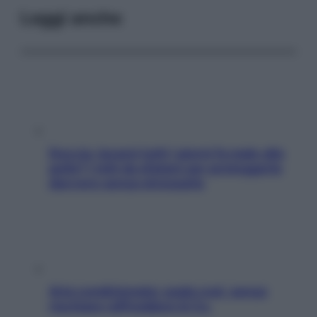
Leggi anche
Doccia, lavarsi tutti i giorni fa male alla
pelle? I miti da sfatare per proteggerla
davvero senza stressarla
Aria condizionata: usala così, senza
rischiare raffreddore & Co.