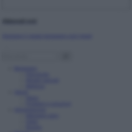
Abbonati ora!
Starbene ti regala benessere ogni mese!
Benessere
Psicologia
Rimedi naturali
Bellezza
Salute
News
Problemi e soluzioni
Alimentazione
Mangiare sano
Diete
Ricette