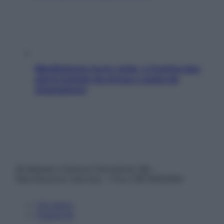
Mindfulness tra le vette: a Cortina due
giorni lontani da stress e ansia da
smartphone
© Belpietro Edizioni Periodiche SRL –
Riproduzione riservata – P.Iva 13673600964
Chi siamo
Pubblicità