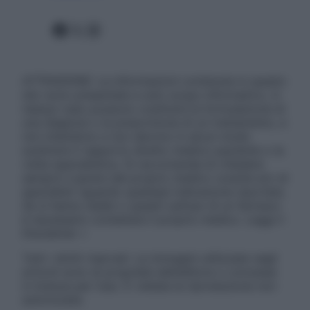
Facebook
X
Instagram
ATTENZIONE: Le informazioni contenute in questo
sito sono presentate a solo scopo informativo, in
nessun caso possono costituire la formulazione di
una diagnosi o la prescrizione di un trattamento, e
non intendono e non devono in alcun modo
sostituire il rapporto diretto medico-paziente o la
visita specialistica. Si raccomanda di chiedere
sempre il parere del proprio medico curante e/o di
specialisti riguardo qualsiasi indicazione riportata.
Se si hanno dubbi o quesiti sull’uso di un farmaco
è necessario contattare il proprio medico. Leggi il
Disclaimer »
Tutti i diritti riservati. Le immagini utilizzate negli
articoli sono di proprietà dell’editore o concesse
in licenza per l’uso. È vietata la riproduzione non
autorizzata.