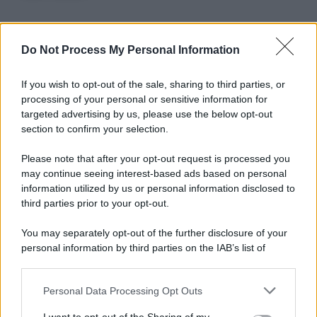
Do Not Process My Personal Information
Informativa
Privacy Policy
Cookie Policy
If you wish to opt-out of the sale, sharing to third parties, or
Note Legali
processing of your personal or sensitive information for
Preferenze Privacy
targeted advertising by us, please use the below opt-out
section to confirm your selection.
Please note that after your opt-out request is processed you
may continue seeing interest-based ads based on personal
information utilized by us or personal information disclosed to
third parties prior to your opt-out.
You may separately opt-out of the further disclosure of your
personal information by third parties on the IAB’s list of
downstream participants.
Personal Data Processing Opt Outs
This information may also be disclosed by us to third parties
on the IAB’s List of Downstream Participants that may further