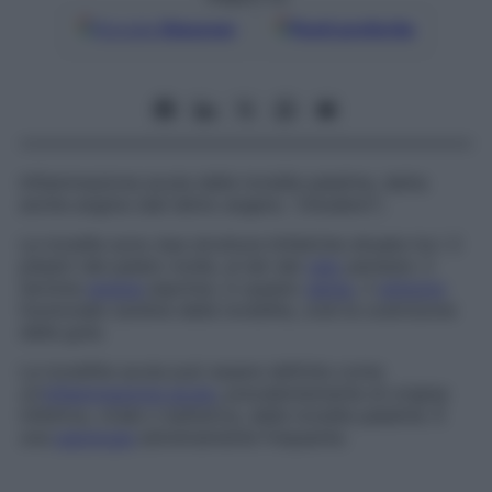
Google
Discover
Fonti preferite
Infiammazione acuta delle tonsille palatine, detta
anche
angina (dal latino angere, “chiudere”).
Le tonsille sono due strutture linfatiche situate tra i 2
pilastri del palato molle, ai lati del
velo
pendulo: il
termine
angina
esprime, in questo
senso
, il
sintomo
funzionale cardine della tonsillite, cioè la costrizione
della gola.
La tonsillite acuta può essere definita come
un’
infiammazione acuta
, prevalentemente di origine
infettiva, virale o batterica, delle tonsille palatine. È
una
patologia
estremamente frequente.