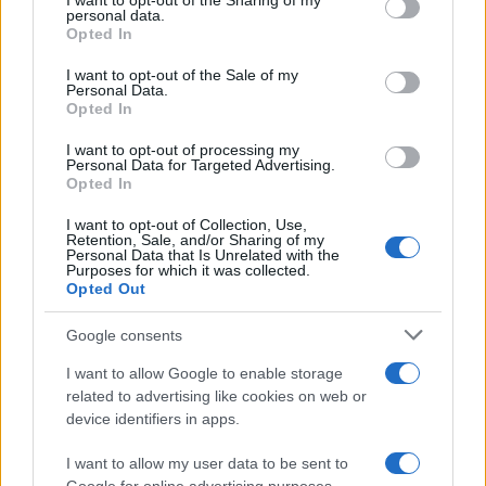
I want to opt-out of the Sharing of my
disclose it to other third parties.
personal data.
Opted In
Please note that this website/app uses one or more Google
services and may gather and store information including but
I want to opt-out of the Sale of my
Personal Data.
not limited to your visit or usage behaviour. You may click to
Opted In
grant or deny consent to Google and its third-party tags to
use your data for below specified purposes in below Google
I want to opt-out of processing my
consent section.
Personal Data for Targeted Advertising.
Opted In
I want to opt-out of Collection, Use,
Retention, Sale, and/or Sharing of my
Personal Data that Is Unrelated with the
Purposes for which it was collected.
Opted Out
Google consents
I want to allow Google to enable storage
related to advertising like cookies on web or
device identifiers in apps.
I want to allow my user data to be sent to