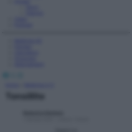
Fitness
Sport
Esercizi
Video
Podcast
Medicina AZ
Farmaci
Calcolatori
Oroscopo
Abbonamenti
Facebook
X
Instagram
Home
»
Medicina A-Z
Tonsillite
Redazione Starbene
1 Gennaio 2025 – Lettura 1 minuto
Seguici su