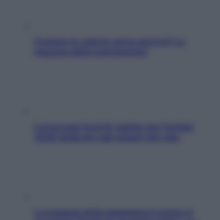
Contare le calorie serve ancora? La
risposta della nutrizionista
L’oroscopo food di Jupiter per l’estate
2026 dedicato agli amanti del cibo
La trappola della dopamina ti segue in