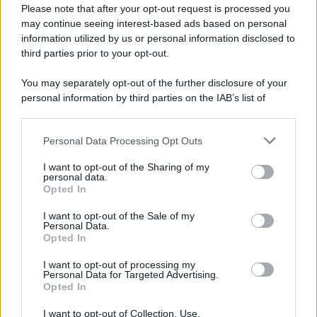
Preferenze Privacy
Please note that after your opt-out request is processed you
may continue seeing interest-based ads based on personal
information utilized by us or personal information disclosed to
third parties prior to your opt-out.
You may separately opt-out of the further disclosure of your
personal information by third parties on the IAB’s list of
downstream participants.
Personal Data Processing Opt Outs
This information may also be disclosed by us to third parties
on the IAB’s List of Downstream Participants that may further
I want to opt-out of the Sharing of my
disclose it to other third parties.
personal data.
Opted In
Please note that this website/app uses one or more Google
services and may gather and store information including but
I want to opt-out of the Sale of my
Personal Data.
not limited to your visit or usage behaviour. You may click to
Opted In
grant or deny consent to Google and its third-party tags to
use your data for below specified purposes in below Google
I want to opt-out of processing my
consent section.
Personal Data for Targeted Advertising.
Opted In
I want to opt-out of Collection, Use,