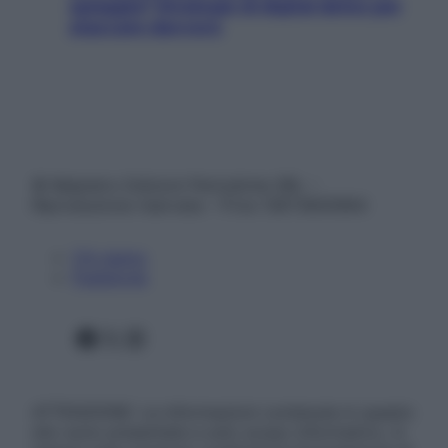
spiaggia? Strategie di digital detox per
staccare davvero
© Belpietro Edizioni Periodiche SRL –
Riproduzione riservata – P.Iva 13673600964
Chi siamo
Pubblicità
Facebook
X
Instagram
ATTENZIONE: Le informazioni contenute in questo
sito sono presentate a solo scopo informativo, in