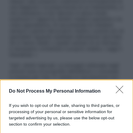
nessun caso possono costituire la formulazione di
una diagnosi o la prescrizione di un trattamento, e
non intendono e non devono in alcun modo
sostituire il rapporto diretto medico-paziente o la
visita specialistica. Si raccomanda di chiedere
sempre il parere del proprio medico curante e/o di
specialisti riguardo qualsiasi indicazione riportata.
Se si hanno dubbi o quesiti sull’uso di un farmaco
è necessario contattare il proprio medico. Leggi il
Disclaimer »
Tutti i diritti riservati. Le immagini utilizzate negli
articoli sono di proprietà dell’editore o concesse
in licenza per l’uso. È vietata la riproduzione non
autorizzata.
Do Not Process My Personal Information
If you wish to opt-out of the sale, sharing to third parties, or
Informativa
processing of your personal or sensitive information for
Privacy Policy
targeted advertising by us, please use the below opt-out
Cookie Policy
section to confirm your selection.
Note Legali