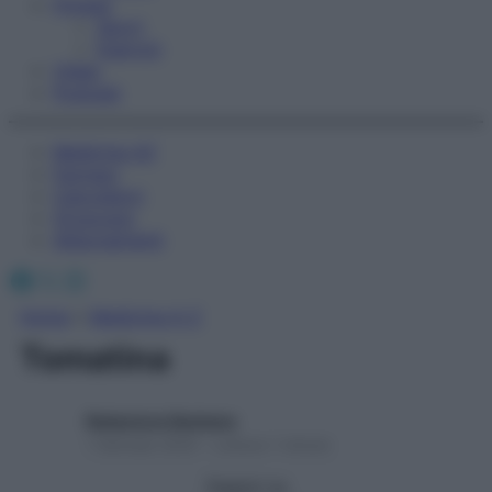
Fitness
Sport
Esercizi
Video
Podcast
Medicina AZ
Farmaci
Calcolatori
Oroscopo
Abbonamenti
Facebook
X
Instagram
Home
»
Medicina A-Z
Tomatina
Redazione Starbene
1 Gennaio 2025 – Lettura 1 minuto
Seguici su