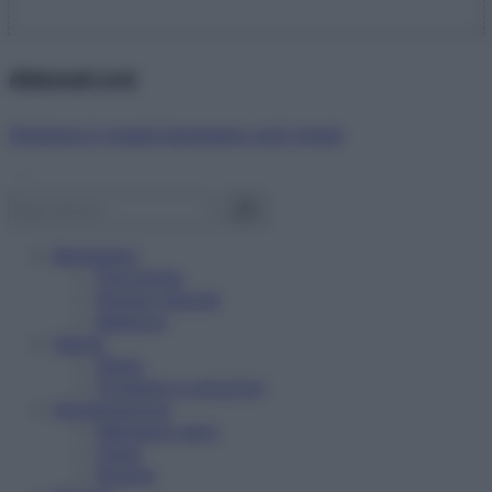
Abbonati ora!
Starbene ti regala benessere ogni mese!
Benessere
Psicologia
Rimedi naturali
Bellezza
Salute
News
Problemi e soluzioni
Alimentazione
Mangiare sano
Diete
Ricette