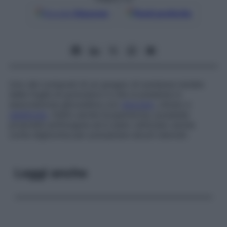
Google
Discover
Fonti preferite
Uno dei composti di un gruppo di sostanze isolate
dalle foglie di pomodoro e che si presenta in
associazione glicosidica con
glucosio
, xilosio e
galattosio
. Detto anche
licopersicina
, possiede
proprietà antifungine ed è stato utilizzato anche
come digitonina per precipitare alcuni steroidi.
Leggi anche