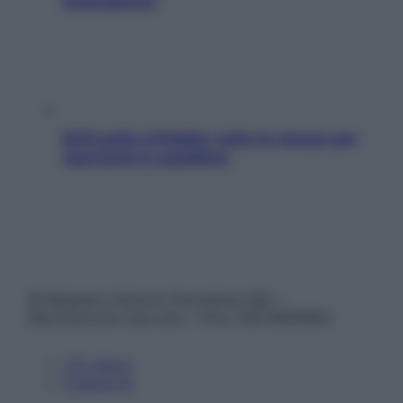
smartphone
SOS pelle irritabile: tutte le mosse per
riportarla in equilibrio
© Belpietro Edizioni Periodiche SRL –
Riproduzione riservata – P.Iva 13673600964
Chi siamo
Pubblicità