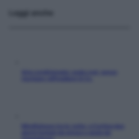
Leggi anche
Aria condizionata: usala così, senza
rischiare raffreddore & Co.
Mindfulness tra le vette: a Cortina due
giorni lontani da stress e ansia da