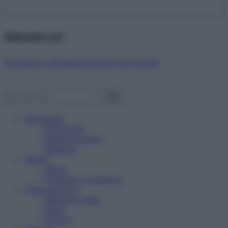
Abbonati ora!
Starbene ti regala benessere ogni mese!
Benessere
Psicologia
Rimedi naturali
Bellezza
Salute
News
Problemi e soluzioni
Alimentazione
Mangiare sano
Diete
Ricette