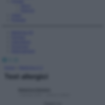
Fitness
Sport
Esercizi
Video
Podcast
Medicina AZ
Farmaci
Calcolatori
Oroscopo
Abbonamenti
Facebook
X
Instagram
Home
»
Medicina A-Z
Test allergici
Redazione Starbene
1 Gennaio 2025 – Lettura 2 minuti
Seguici su