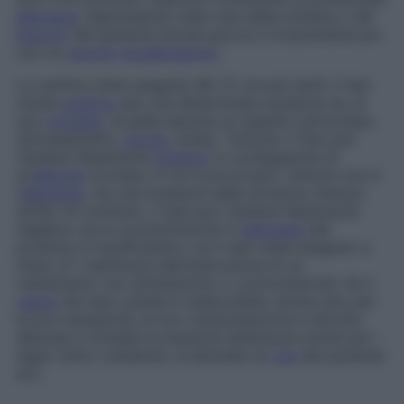
allergene
, depositando sulla cute della schiena o del
braccio
del paziente alcune gocce e ricoprendole poi
con un
cerotto
ipoallergenico
.
La verifica viene eseguita 48-72 ore più tardi: il test
risulta
positivo
per una determinata sostanza se, al
suo
contatto
, la pelle assume un aspetto particolare
(arrossamento,
prurito
, bolle). Tuttavia, il test può
risultare falsamente
positivo
in conseguenza di
un’
allergia
crociata, in cui a provocare i sintomi non è
l’
allergene
, ma una sostanza dalla struttura chimica
simile. Al contrario, il test può risultare falsamente
negativo se la concentrazione in
allergene
del
prodotto è insufficiente o se il test viene eseguito a
meno di 1 settimana dall’interruzione di un
trattamento con antistaminici o corticosteroidi. Se il
valore
dei test cutanei è indiscutibile, anche solo per
la loro semplicità, la loro interpretazione è talvolta
delicata e richiede la massima attenzione anche per i
segni clinici collaterali, le abitudini di
vita
del paziente
ecc.