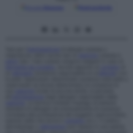
Google
Discover
Fonti preferite
Test per l’
individuazione
di allergie cutanee o
respiratorie, detto anche test di
reazione
cutanea e
patch
test. I test cutanei vengono eseguiti in caso di
dermatite da contatto
, dovuta appunto al
contatto
di
un
allergene
(sostanza responsabile di un’
allergia
) con
la pelle. Applicando determinate sostanze sulla pelle e
osservando se alcune determinano la comparsa di
una
reazione
locale di piccola entità, si perviene
all’
individuazione
degli allergeni responsabili della
reazione
. La tecnica richiede l’impiego di batterie
standard di allergeni ed eventualmente di sostanze
connesse alla professione del soggetto (parrucchiere,
operaio edile che lavora il
cemento
ecc.). Il medico
dermatologo o
allergologo
può testare in una seduta
sino a 50 prodotti, ciascuno contenente un potenziale