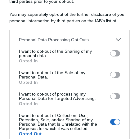
third parties prior to your opt-out.
You may separately opt-out of the further disclosure of your
personal information by third parties on the IAB’s list of
downstream participants.
Personal Data Processing Opt Outs
This information may also be disclosed by us to third parties
on the IAB’s List of Downstream Participants that may further
I want to opt-out of the Sharing of my
disclose it to other third parties.
personal data.
Opted In
Please note that this website/app uses one or more Google
services and may gather and store information including but
I want to opt-out of the Sale of my
Personal Data.
not limited to your visit or usage behaviour. You may click to
Opted In
grant or deny consent to Google and its third-party tags to
use your data for below specified purposes in below Google
I want to opt-out of processing my
consent section.
Personal Data for Targeted Advertising.
Opted In
I want to opt-out of Collection, Use,
Retention, Sale, and/or Sharing of my
Personal Data that Is Unrelated with the
Purposes for which it was collected.
Opted Out