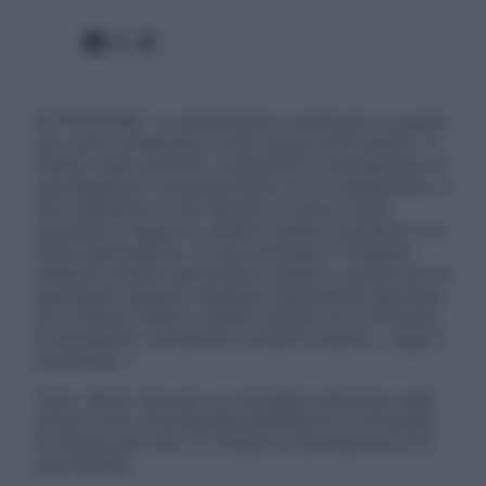
Facebook
X
Instagram
ATTENZIONE: Le informazioni contenute in questo
sito sono presentate a solo scopo informativo, in
nessun caso possono costituire la formulazione di
una diagnosi o la prescrizione di un trattamento, e
non intendono e non devono in alcun modo
sostituire il rapporto diretto medico-paziente o la
visita specialistica. Si raccomanda di chiedere
sempre il parere del proprio medico curante e/o di
specialisti riguardo qualsiasi indicazione riportata.
Se si hanno dubbi o quesiti sull’uso di un farmaco
è necessario contattare il proprio medico. Leggi il
Disclaimer »
Tutti i diritti riservati. Le immagini utilizzate negli
articoli sono di proprietà dell’editore o concesse
in licenza per l’uso. È vietata la riproduzione non
autorizzata.