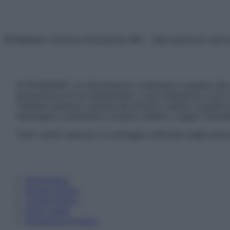
© Belpietro Edizioni Periodiche SRL – Riproduzione riser
ATTENZIONE: Le informazioni contenute in questo sito 
prescrizione di un trattamento, e non intendono e non 
chiedere sempre il parere del proprio medico curante e/o
necessario contattare il proprio medico. Leggi il Discl
Tutti i diritti riservati. Le immagini utilizzate negli ar
Informativa
Privacy Policy
Cookie Policy
Note Legali
Preferenze Privacy