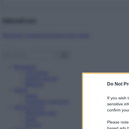
Abbonati ora!
Starbene ti regala benessere ogni mese!
Benessere
Psicologia
Rimedi naturali
Bellezza
Do Not Pr
Salute
News
If you wish 
Problemi e soluzioni
sensitive in
Alimentazione
confirm your
Mangiare sano
Diete
Please note
Ricette
based ads b