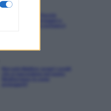
Fame dopo cena? Perché
succede e 6 snack leggeri e
appetitosi che non rovinano il
sonno
Non solo Maldive: scopri i coralli
che si nascondono nel nostro
Mediterraneo (e come
proteggerli)