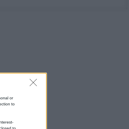
sonal or
ection to
nterest-
closed to