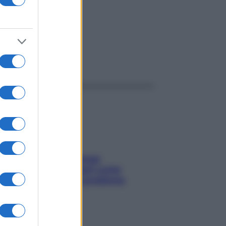
ggi anche
Capelli spezzati lungo
l’attaccatura? Scopri come
risolvere l’annoso problema