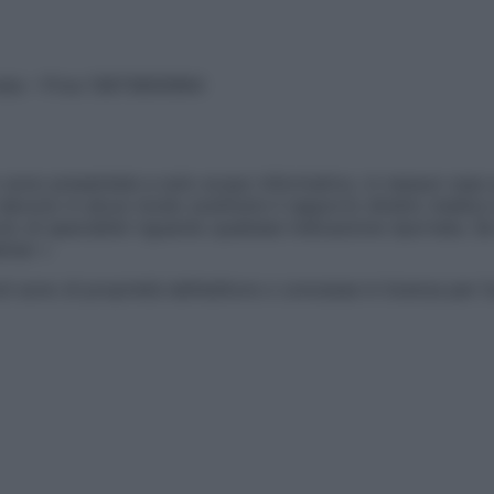
vata – P.Iva 13673600964
sono presentate a solo scopo informativo, in nessun caso p
devono in alcun modo sostituire il rapporto diretto medico-p
 di specialisti riguardo qualsiasi indicazione riportata. Se
aimer »
ticoli sono di proprietà dell’editore o concesse in licenza per 