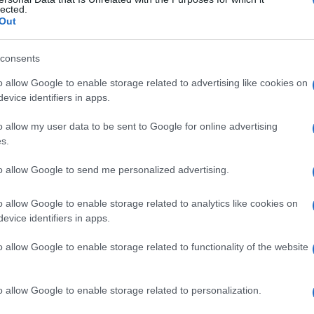
stiziale renale
lected.
Out
consents
Le
o allow Google to enable storage related to advertising like cookies on
evice identifiers in apps.
ti preferite
o allow my user data to be sent to Google for online advertising
s.
to allow Google to send me personalized advertising.
o allow Google to enable storage related to analytics like cookies on
o dei nefroni (
unità
funzionali del
rene
) e contiene i
evice identifiers in apps.
rene
.
o allow Google to enable storage related to functionality of the website
nterstiziale
renale è formato da fibre connettive
 (per esempio fibroblasti), oltre che da cellule
ale, come le prostaglandine, il cui effetto è di
o allow Google to enable storage related to personalization.