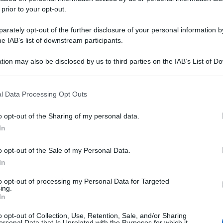
 prior to your opt-out.
rately opt-out of the further disclosure of your personal information by
he IAB’s list of downstream participants.
tion may also be disclosed by us to third parties on the IAB’s List of 
 that may further disclose it to other third parties.
 that this website/app uses one or more Google services and may gath
l Data Processing Opt Outs
including but not limited to your visit or usage behaviour. You may click 
 to Google and its third-party tags to use your data for below specifi
o opt-out of the Sharing of my personal data.
ogle consent section.
In
o opt-out of the Sale of my Personal Data.
In
to opt-out of processing my Personal Data for Targeted
ing.
In
o opt-out of Collection, Use, Retention, Sale, and/or Sharing
ersonal Data that Is Unrelated with the Purposes for which it