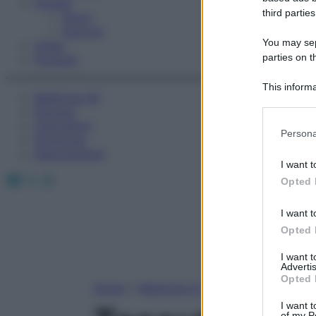
Fitness
third parties
Sport
Esercizi
You may sepa
Video
parties on t
Podcast
This informa
Medicina AZ
Participants
Farmaci
Calcolatori
Please note
Persona
Oroscopo
information 
Abbonamenti
deny consent
I want t
in below Go
Facebook
X
Instagram
Opted 
I want t
Opted 
I want 
Advertis
Opted 
Home
»
Medicina A-Z
I want t
of my P