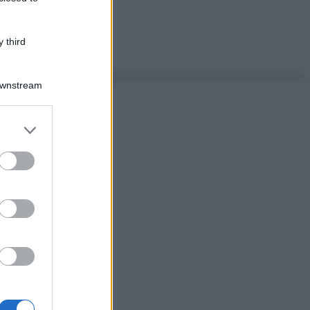
 third
Downstream
er and store
to grant or
ed purposes