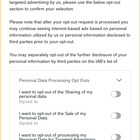
targeted advertising by us, please use the below opt-out
section to confirm your selection.
Please note that after your opt-out request is processed you
may continue seeing interest-based ads based on personal
information utilized by us or personal information disclosed to
third parties prior to your opt-out.
You may separately opt-out of the further disclosure of your
personal information by third parties on the IAB’s list of
downstream participants.
Personal Data Processing Opt Outs
This information may also be disclosed by us to third parties
on the IAB’s List of Downstream Participants that may further
I want to opt-out of the Sharing of my
disclose it to other third parties.
personal data.
Opted In
Please note that this website/app uses one or more Google
services and may gather and store information including but
I want to opt-out of the Sale of my
Personal Data.
not limited to your visit or usage behaviour. You may click to
Opted In
grant or deny consent to Google and its third-party tags to
use your data for below specified purposes in below Google
I want to opt-out of processing my
consent section.
Personal Data for Targeted Advertising.