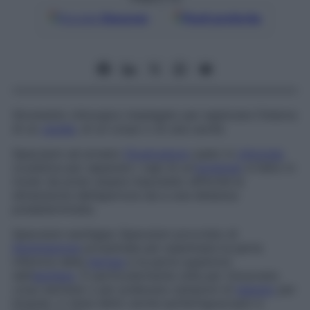
Google
Discover
Fonti preferite
Strumento chirurgico impiegato per esplorare l’interno
di un
canale
, di un corpo o di una cavità.
Speculum ad arresto
Divaricatore
usato in
chirurgia
oculistica per separare i capi di un’
incisione
; è fatto in
modo da poter essere impostato affinché la
dimensione dell’apertura sia a una distanza
predeterminata.
Speculum esofageo
Speculum provvisto di
illuminazione
prossimale per esaminare la parte
inferiore della
faringe
e la parte superiore
dell’
esofago
. È particolarmente utile per rimuovere
corpi estranei o per prelevare campioni di
tessuto
per
biopsie, e viene detto anche
ipofaringoscopio e