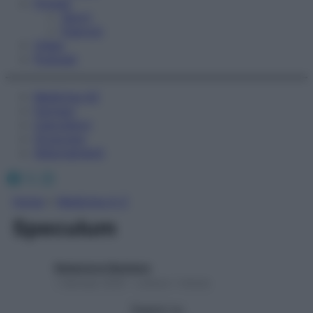
Fitness
Sport
Esercizi
Video
Podcast
Medicina AZ
Farmaci
Calcolatori
Oroscopo
Abbonamenti
Facebook
X
Instagram
Home
»
Medicina A-Z
Speculum
Redazione Starbene
1 Gennaio 2025 – Lettura 1 minuto
Seguici su