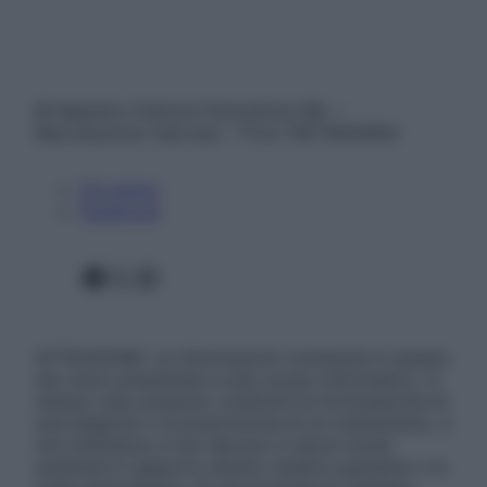
© Belpietro Edizioni Periodiche SRL –
Riproduzione riservata – P.Iva 13673600964
Chi siamo
Pubblicità
Facebook
X
Instagram
ATTENZIONE: Le informazioni contenute in questo
sito sono presentate a solo scopo informativo, in
nessun caso possono costituire la formulazione di
una diagnosi o la prescrizione di un trattamento, e
non intendono e non devono in alcun modo
sostituire il rapporto diretto medico-paziente o la