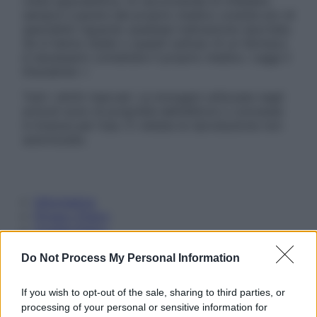
visita specialistica. Si raccomanda di chiedere
sempre il parere del proprio medico curante e/o di
specialisti riguardo qualsiasi indicazione riportata.
Se si hanno dubbi o quesiti sull’uso di un farmaco
è necessario contattare il proprio medico. Leggi il
Disclaimer »
Tutti i diritti riservati. Le immagini utilizzate negli
articoli sono di proprietà dell’editore o concesse
in licenza per l’uso. È vietata la riproduzione non
autorizzata.
Informativa
Privacy Policy
Cookie Policy
Note Legali
Preferenze Privacy
Do Not Process My Personal Information
If you wish to opt-out of the sale, sharing to third parties, or
processing of your personal or sensitive information for