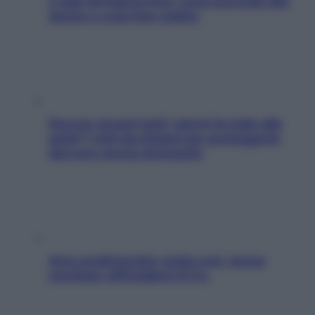
e sale all’improvviso: cosa succede alle
donne e cosa fare subito
Doccia, lavarsi tutti i giorni fa male alla
pelle? I miti da sfatare per proteggerla
davvero senza stressarla
Aria condizionata: usala così, senza
rischiare raffreddore & Co.