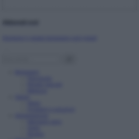
Abbonati ora!
Starbene ti regala benessere ogni mese!
Benessere
Psicologia
Rimedi naturali
Bellezza
Salute
News
Problemi e soluzioni
Alimentazione
Mangiare sano
Diete
Ricette