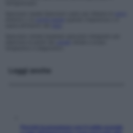
faringoscopio.
Speculum nasale
Speculum usato per dilatare le
narici
anteriori o la
cavità nasale
quando s’ispeziona o si
opera all’interno del
naso
.
Speculum rettale
Qualsiasi speculum disegnato per
esplorare le pareti del
canale
rettale a scopo
terapeutico e diagnostico.
Leggi anche
Perché la pressione con il caldo scende