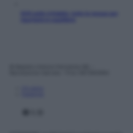
SOS pelle irritabile: tutte le mosse per
riportarla in equilibrio
© Belpietro Edizioni Periodiche SRL –
Riproduzione riservata – P.Iva 13673600964
Chi siamo
Pubblicità
Facebook
X
Instagram