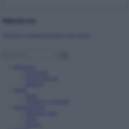
Abbonati ora!
Starbene ti regala benessere ogni mese!
Benessere
Psicologia
Rimedi naturali
Bellezza
Salute
News
Problemi e soluzioni
Alimentazione
Mangiare sano
Diete
Ricette