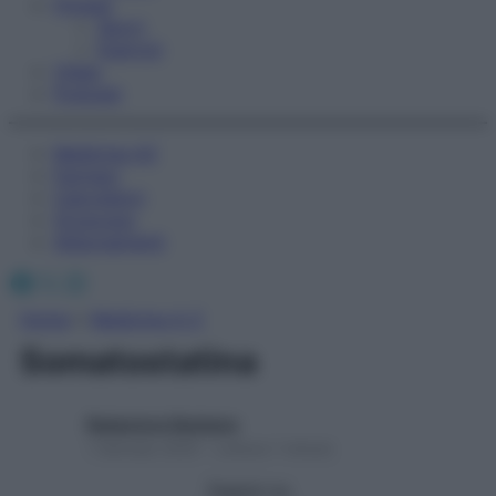
Fitness
Sport
Esercizi
Video
Podcast
Medicina AZ
Farmaci
Calcolatori
Oroscopo
Abbonamenti
Facebook
X
Instagram
Home
»
Medicina A-Z
Somatostatina
Redazione Starbene
1 Gennaio 2025 – Lettura 1 minuto
Seguici su