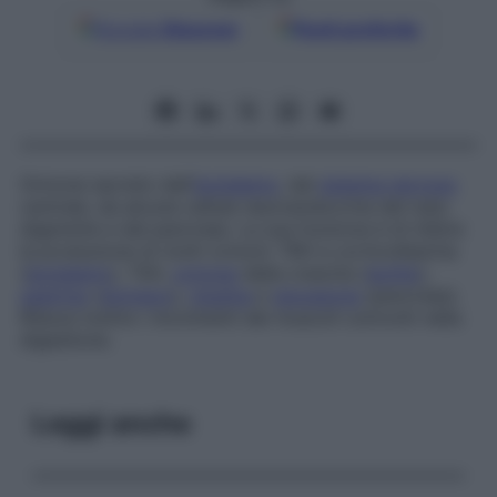
Google
Discover
Fonti preferite
Ormone secreto dall’
ipotalamo
, dal
sistema nervoso
centrale, da alcune cellule neuroendocrine del tubo
digerente e dal pancreas. La sua funzione è di inibire
la produzione di molti ormoni: TRH e corticoliberina
(
ipotalamo
), TSH,
ormone
della crescita (
ipofisi
),
gastrina
(
stomaco
),
insulina
e
glucagone
(pancreas).
Riduce inoltre i movimenti dei muscoli coinvolti nella
digestione.
Leggi anche