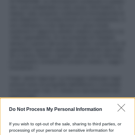
ATTENZIONE: Le informazioni contenute in questo
sito sono presentate a solo scopo informativo, in
nessun caso possono costituire la formulazione di
una diagnosi o la prescrizione di un trattamento, e
non intendono e non devono in alcun modo
sostituire il rapporto diretto medico-paziente o la
visita specialistica. Si raccomanda di chiedere
sempre il parere del proprio medico curante e/o di
specialisti riguardo qualsiasi indicazione riportata.
Se si hanno dubbi o quesiti sull’uso di un farmaco
è necessario contattare il proprio medico. Leggi il
Disclaimer »
Tutti i diritti riservati. Le immagini utilizzate negli
articoli sono di proprietà dell’editore o concesse
in licenza per l’uso. È vietata la riproduzione non
autorizzata.
Do Not Process My Personal Information
Informativa
If you wish to opt-out of the sale, sharing to third parties, or
Privacy Policy
processing of your personal or sensitive information for