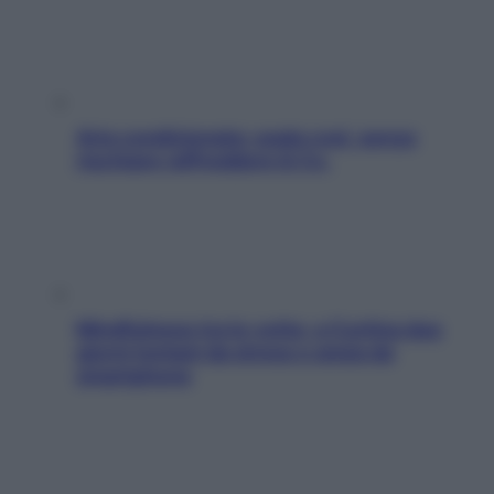
Aria condizionata: usala così, senza
rischiare raffreddore & Co.
Mindfulness tra le vette: a Cortina due
giorni lontani da stress e ansia da
smartphone