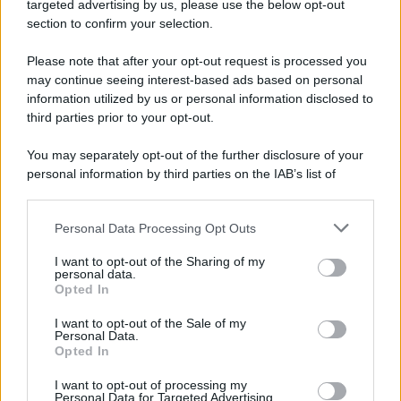
Cookie Policy
targeted advertising by us, please use the below opt-out
Note Legali
section to confirm your selection.
Preferenze Privacy
Please note that after your opt-out request is processed you
may continue seeing interest-based ads based on personal
information utilized by us or personal information disclosed to
third parties prior to your opt-out.
You may separately opt-out of the further disclosure of your
personal information by third parties on the IAB’s list of
downstream participants.
Personal Data Processing Opt Outs
This information may also be disclosed by us to third parties
on the IAB’s List of Downstream Participants that may further
I want to opt-out of the Sharing of my
disclose it to other third parties.
personal data.
Opted In
Please note that this website/app uses one or more Google
services and may gather and store information including but
I want to opt-out of the Sale of my
Personal Data.
not limited to your visit or usage behaviour. You may click to
Opted In
grant or deny consent to Google and its third-party tags to
use your data for below specified purposes in below Google
I want to opt-out of processing my
consent section.
Personal Data for Targeted Advertising.