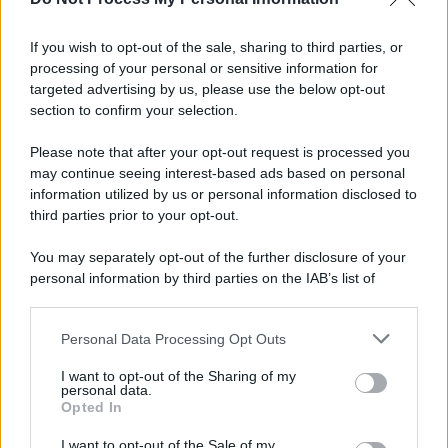
Informativa
Privacy Policy
If you wish to opt-out of the sale, sharing to third parties, or
Cookie Policy
processing of your personal or sensitive information for
Note Legali
targeted advertising by us, please use the below opt-out
Preferenze Privacy
section to confirm your selection.
Please note that after your opt-out request is processed you
may continue seeing interest-based ads based on personal
information utilized by us or personal information disclosed to
third parties prior to your opt-out.
You may separately opt-out of the further disclosure of your
personal information by third parties on the IAB’s list of
downstream participants.
Personal Data Processing Opt Outs
This information may also be disclosed by us to third parties
on the IAB’s List of Downstream Participants that may further
I want to opt-out of the Sharing of my
disclose it to other third parties.
personal data.
Opted In
Please note that this website/app uses one or more Google
services and may gather and store information including but
I want to opt-out of the Sale of my