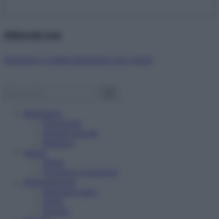
Abbonati ora!
Starbene ti regala benessere ogni mese!
Benessere
Psicologia
Rimedi naturali
Bellezza
Salute
News
Problemi e soluzioni
Alimentazione
Mangiare sano
Diete
Ricette