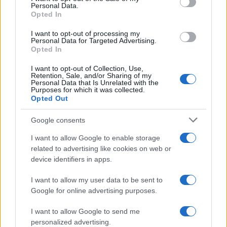
Personal Data.
not limited to your visit or usage behaviour. You may click to
Opted In
grant or deny consent to Google and its third-party tags to
use your data for below specified purposes in below Google
I want to opt-out of processing my
consent section.
Personal Data for Targeted Advertising.
Opted In
I want to opt-out of Collection, Use,
Retention, Sale, and/or Sharing of my
Personal Data that Is Unrelated with the
Purposes for which it was collected.
Opted Out
Google consents
I want to allow Google to enable storage
related to advertising like cookies on web or
device identifiers in apps.
I want to allow my user data to be sent to
Google for online advertising purposes.
I want to allow Google to send me
personalized advertising.