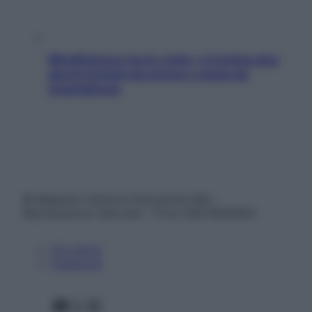
Mindfulness tra le vette: a Cortina due
giorni lontani da stress e ansia da
smartphone
© Belpietro Edizioni Periodiche SRL –
Riproduzione riservata – P.Iva 13673600964
Chi siamo
Pubblicità
Facebook
X
Instagram