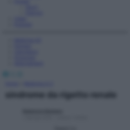
Fitness
Sport
Esercizi
Video
Podcast
Medicina AZ
Farmaci
Calcolatori
Oroscopo
Abbonamenti
Facebook
X
Instagram
Home
»
Medicina A-Z
sindrome da rigetto renale
Redazione Starbene
1 Gennaio 2025 – Lettura 1 minuto
Seguici su