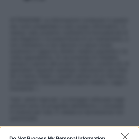
ATTENZIONE: Le informazioni contenute in questo
sito sono presentate a solo scopo informativo, in
nessun caso possono costituire la formulazione di
una diagnosi o la prescrizione di un trattamento, e
non intendono e non devono in alcun modo
sostituire il rapporto diretto medico-paziente o la
visita specialistica. Si raccomanda di chiedere
sempre il parere del proprio medico curante e/o di
specialisti riguardo qualsiasi indicazione riportata.
Se si hanno dubbi o quesiti sull’uso di un farmaco
è necessario contattare il proprio medico. Leggi il
Disclaimer »
Tutti i diritti riservati. Le immagini utilizzate negli
articoli sono di proprietà dell’editore o concesse
in licenza per l’uso. È vietata la riproduzione non
autorizzata.
Do Not Process My Personal Information