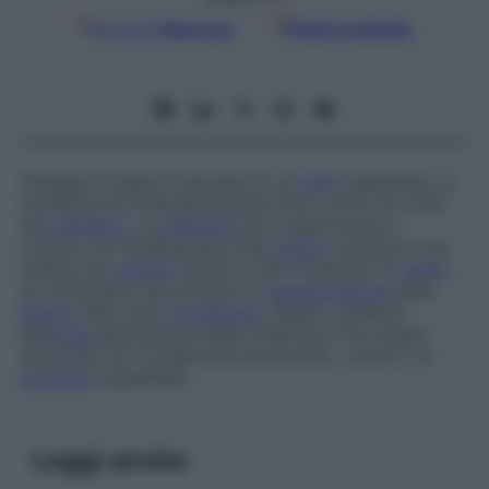
Google
Discover
Fonti preferite
Sviluppo di lesioni vascolari in un
rene
trapiantato; si
manifesta più frequentemente entro i primi tre mesi
dal
trapianto
. La
sindrome
può essere acuta o
cronica. Le manifestazioni del
rigetto
includono una
caduta del
volume
urinario e del contenuto di
sodio
,
un incremento dei prodotti di
degenerazione
della
fibrina
nelle urine,
proteinuria
, febbre, aumento
dell’
urea
plasmatica e della creatinina. Può essere
associata con complicanze polmonari, come in un
polmone
trapiantato.
Leggi anche