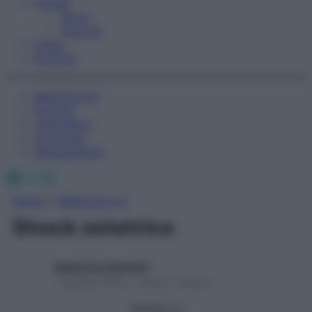
Fitness
Sport
Esercizi
Video
Podcast
Medicina AZ
Farmaci
Calcolatori
Oroscopo
Abbonamenti
Facebook
X
Instagram
Home
»
Medicina A-Z
Shock ostetrico
Redazione Starbene
1 Gennaio 2025 – Lettura 1 minuto
Seguici su