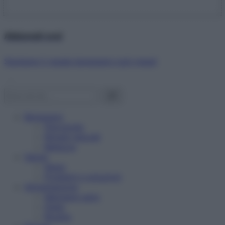
Abbonati ora!
Starbene ti regala benessere ogni mese!
Benessere
Psicologia
Rimedi naturali
Bellezza
Salute
News
Problemi e soluzioni
Alimentazione
Mangiare sano
Diete
Ricette