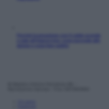
Perché la pressione con il caldo scende
e sale all’improvviso: cosa succede alle
donne e cosa fare subito
© Belpietro Edizioni Periodiche SRL –
Riproduzione riservata – P.Iva 13673600964
Chi siamo
Pubblicità