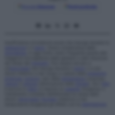
Google
Discover
Fonti preferite
Insufficienza circolatoria acuta che insorge durante la
gestazione
o il
parto
. Grave complicanza della
gravidanza
, è oggi molto meno frequente grazie alla
maggiore sorveglianza delle gestanti e alla riduzione
dei tempi del
travaglio
. Può essere dovuto a
un’
emorragia
che insorge durante il
parto
o a uno
shock infettivo e dar luogo a caduta della
pressione
arteriosa
,
torpore
, calo della
temperatura
corporea,
cianosi
e
oliguria
(diminuzione della
diuresi
). Se il
feto
è ancora in
utero
si impone un
cesareo
d’urgenza. Il
trattamento consiste nell’eliminare la causa dello
shock (
emorragia
,
focolaio
infettivo) e nel
tamponarne d’urgenza gli effetti con la
rianimazione
.