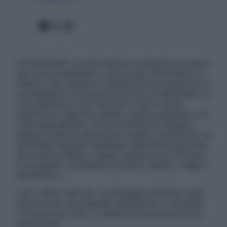
Facebook
X
Instagram
ATTENZIONE: Le informazioni contenute in questo
sito sono presentate a solo scopo informativo, in
nessun caso possono costituire la formulazione di
una diagnosi o la prescrizione di un trattamento, e
non intendono e non devono in alcun modo
sostituire il rapporto diretto medico-paziente o la
visita specialistica. Si raccomanda di chiedere
sempre il parere del proprio medico curante e/o di
specialisti riguardo qualsiasi indicazione riportata.
Se si hanno dubbi o quesiti sull’uso di un farmaco
è necessario contattare il proprio medico. Leggi il
Disclaimer »
Tutti i diritti riservati. Le immagini utilizzate negli
articoli sono di proprietà dell’editore o concesse
in licenza per l’uso. È vietata la riproduzione non
autorizzata.