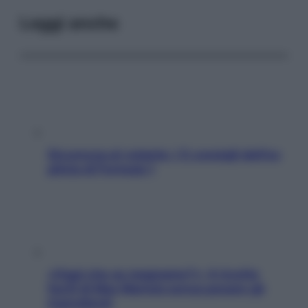
Leggi anche
Sicurezza al volante: i 5 consigli dell’ex
pilota di Formula 1
«Oggi che se magnamo?»: 4 ricette
facili di Max Mariola senza pesare gli
ingredienti