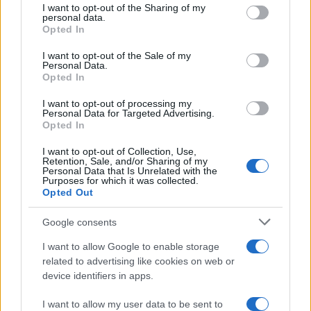
I want to opt-out of the Sharing of my
disclose it to other third parties.
personal data.
Opted In
Please note that this website/app uses one or more Google
services and may gather and store information including but
I want to opt-out of the Sale of my
Personal Data.
not limited to your visit or usage behaviour. You may click to
Opted In
grant or deny consent to Google and its third-party tags to
use your data for below specified purposes in below Google
I want to opt-out of processing my
consent section.
Personal Data for Targeted Advertising.
Opted In
I want to opt-out of Collection, Use,
Retention, Sale, and/or Sharing of my
Personal Data that Is Unrelated with the
Purposes for which it was collected.
Opted Out
Google consents
I want to allow Google to enable storage
related to advertising like cookies on web or
device identifiers in apps.
I want to allow my user data to be sent to