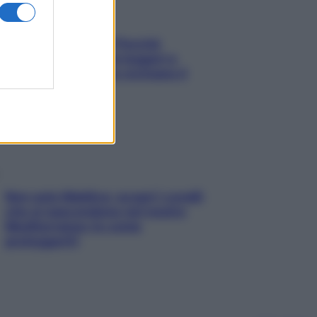
Fame dopo cena? Perché
succede e 6 snack leggeri e
appetitosi che non rovinano il
sonno
Non solo Maldive: scopri i coralli
che si nascondono nel nostro
Mediterraneo (e come
proteggerli)