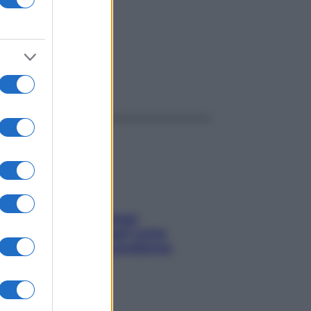
ggi anche
Capelli spezzati lungo
l’attaccatura? Scopri come
risolvere l’annoso problema