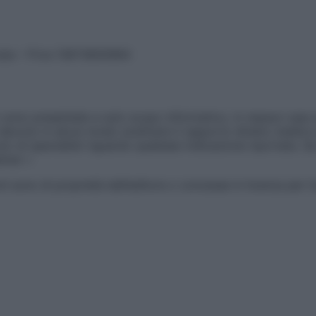
vata – P.Iva 13673600964
sono presentate a solo scopo informativo, in nessun caso p
devono in alcun modo sostituire il rapporto diretto medico-p
 di specialisti riguardo qualsiasi indicazione riportata. Se
aimer »
ticoli sono di proprietà dell’editore o concesse in licenza per 