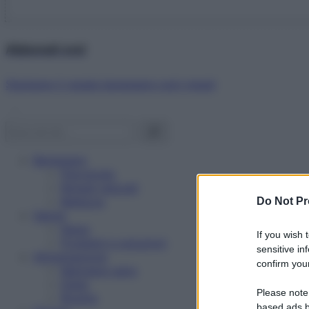
Abbonati ora!
Starbene ti regala benessere ogni mese!
Benessere
Psicologia
Rimedi naturali
Bellezza
Do Not Pr
Salute
News
If you wish 
Problemi e soluzioni
sensitive in
Alimentazione
confirm your
Mangiare sano
Diete
Please note
Ricette
based ads b