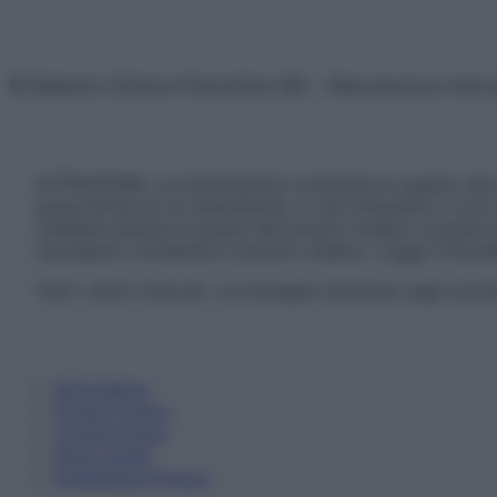
© Belpietro Edizioni Periodiche SRL – Riproduzione riser
ATTENZIONE: Le informazioni contenute in questo sito 
prescrizione di un trattamento, e non intendono e non 
chiedere sempre il parere del proprio medico curante e/o
necessario contattare il proprio medico. Leggi il Discl
Tutti i diritti riservati. Le immagini utilizzate negli ar
Informativa
Privacy Policy
Cookie Policy
Note Legali
Preferenze Privacy