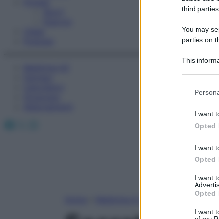
Fitness
third parties
Sport
Esercizi
You may sepa
Video
parties on t
Podcast
This informa
Medicina AZ
Participants
Farmaci
Calcolatori
Please note
Persona
Oroscopo
information 
Abbonamenti
deny consent
I want t
in below Go
Facebook
X
Instagram
Opted 
I want t
Opted 
I want 
Advertis
Opted 
Home
»
Medicina A-Z
I want t
of my P