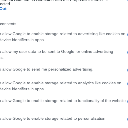
lected.
Out
consents
Le
o allow Google to enable storage related to advertising like cookies on
evice identifiers in apps.
ti preferite
o allow my user data to be sent to Google for online advertising
s.
to allow Google to send me personalized advertising.
o allow Google to enable storage related to analytics like cookies on
ine della
mucosa
digerente, in particolare del
evice identifiers in apps.
(liquido prodotto dalla digestione). La secretina
eatici, mentre inibisce quella di acidi gastrici e i
o allow Google to enable storage related to functionality of the website
revedono l’iniezione di questa sostanza permettono
 individuare tumori secernenti
gastrina
,
ormone
di
me di Zollinger-Ellison
).
o allow Google to enable storage related to personalization.