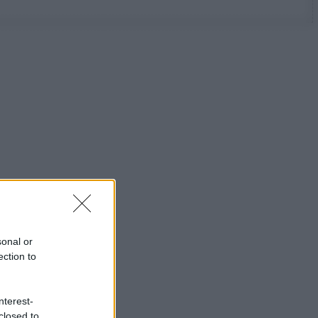
sonal or
ection to
nterest-
closed to