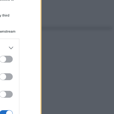
 third
Downstream
er and store
to grant or
ed purposes