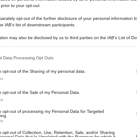
 prior to your opt-out.
rately opt-out of the further disclosure of your personal information by
he IAB’s list of downstream participants.
tion may also be disclosed by us to third parties on the IAB’s List of 
 that may further disclose it to other third parties.
 that this website/app uses one or more Google services and may gath
l Data Processing Opt Outs
including but not limited to your visit or usage behaviour. You may click 
 to Google and its third-party tags to use your data for below specifi
o opt-out of the Sharing of my personal data.
ogle consent section.
In
o opt-out of the Sale of my Personal Data.
In
to opt-out of processing my Personal Data for Targeted
ing.
In
o opt-out of Collection, Use, Retention, Sale, and/or Sharing
ersonal Data that Is Unrelated with the Purposes for which it