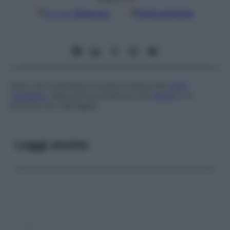
Google
Discover
Fonti preferite
Osso che costituisce la parte interna del
tarso
(
scheletro
della parte posteriore del
piede
) e si
articola con l’a­stra­galo.
Leggi anche