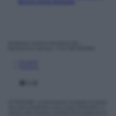
davvero senza stressarla
© Belpietro Edizioni Periodiche SRL –
Riproduzione riservata – P.Iva 13673600964
Chi siamo
Pubblicità
Facebook
X
Instagram
ATTENZIONE: Le informazioni contenute in questo
sito sono presentate a solo scopo informativo, in
nessun caso possono costituire la formulazione di