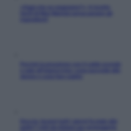
«Oggi che se magnamo?»: 4 ricette
facili di Max Mariola senza pesare gli
ingredienti
Perché la pressione con il caldo scende
e sale all’improvviso: cosa succede alle
donne e cosa fare subito
Doccia, lavarsi tutti i giorni fa male alla
pelle? I miti da sfatare per proteggerla