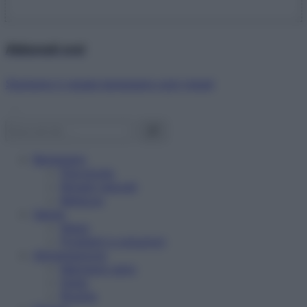
Abbonati ora!
Starbene ti regala benessere ogni mese!
Benessere
Psicologia
Rimedi naturali
Bellezza
Salute
News
Problemi e soluzioni
Alimentazione
Mangiare sano
Diete
Ricette