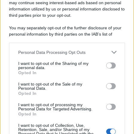
may continue seeing interest-based ads based on personal
information utilized by us or personal information disclosed to
third parties prior to your opt-out.
You may separately opt-out of the further disclosure of your
personal information by third parties on the IAB’s list of
downstream participants.
Personal Data Processing Opt Outs
This information may also be disclosed by us to third parties
on the IAB’s List of Downstream Participants that may further
I want to opt-out of the Sharing of my
disclose it to other third parties.
personal data.
Opted In
Please note that this website/app uses one or more Google
services and may gather and store information including but
I want to opt-out of the Sale of my
Personal Data.
not limited to your visit or usage behaviour. You may click to
Opted In
grant or deny consent to Google and its third-party tags to
use your data for below specified purposes in below Google
I want to opt-out of processing my
consent section.
Personal Data for Targeted Advertising.
Opted In
I want to opt-out of Collection, Use,
Retention, Sale, and/or Sharing of my
Personal Data that Is Unrelated with the