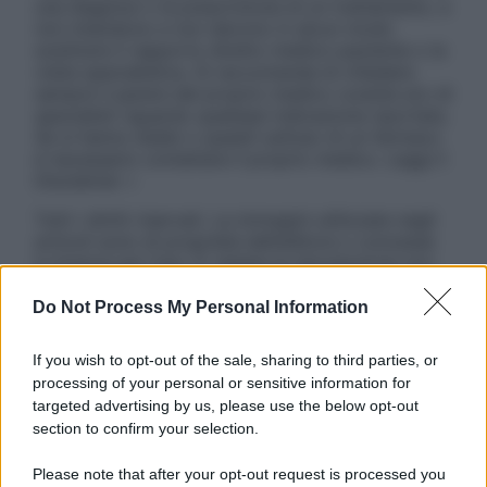
una diagnosi o la prescrizione di un trattamento, e
non intendono e non devono in alcun modo
sostituire il rapporto diretto medico-paziente o la
visita specialistica. Si raccomanda di chiedere
sempre il parere del proprio medico curante e/o di
specialisti riguardo qualsiasi indicazione riportata.
Se si hanno dubbi o quesiti sull’uso di un farmaco
è necessario contattare il proprio medico. Leggi il
Disclaimer »
Tutti i diritti riservati. Le immagini utilizzate negli
articoli sono di proprietà dell’editore o concesse
in licenza per l’uso. È vietata la riproduzione non
autorizzata.
Do Not Process My Personal Information
If you wish to opt-out of the sale, sharing to third parties, or
Informativa
processing of your personal or sensitive information for
Privacy Policy
targeted advertising by us, please use the below opt-out
Cookie Policy
section to confirm your selection.
Note Legali
Preferenze Privacy
Please note that after your opt-out request is processed you