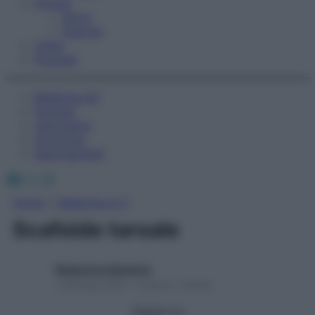
Fitness
Sport
Esercizi
Video
Podcast
Medicina AZ
Farmaci
Calcolatori
Oroscopo
Abbonamenti
Facebook
X
Instagram
Home
»
Medicina A-Z
Scafoide tarsale
Redazione Starbene
1 Gennaio 2025 – Lettura 1 minuto
Seguici su