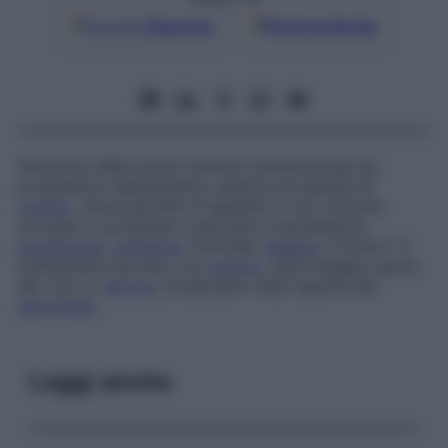
Google
Discover
Fonti preferite
Sindrome della prima infanzia caratterizzata da
progressivo deperimento, pallore ed episodi di
vomito
, senza perdita di appetito e con crescita
normale o accelerata, associata a ipotensione,
ipoglicemia
,
nistagmo
verticale,
atassia
e tremori. È
solitamente dovuta a un
tumore
, nella maggior parte
dei casi un
glioma
, localizzato nella regione del
diencefalo
.
Leggi anche