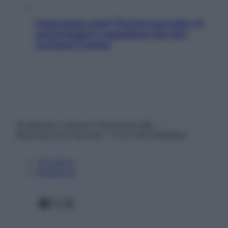
Fame dopo cena? Perché succede e 6
snack leggeri e appetitosi che non
rovinano il sonno
© Belpietro Edizioni Periodiche SRL –
Riproduzione riservata – P.Iva 13673600964
Chi siamo
Pubblicità
Facebook
X
Instagram