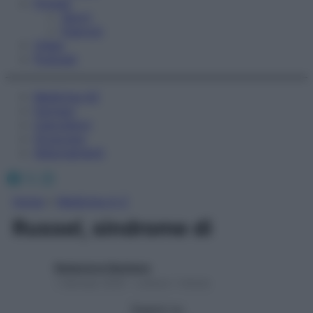
Fitness
Sport
Esercizi
Video
Podcast
Medicina AZ
Farmaci
Calcolatori
Oroscopo
Abbonamenti
Facebook
X
Instagram
Home
»
Medicina A-Z
Russel, sindrome di
Redazione Starbene
1 Gennaio 2025 – Lettura 1 minuto
Seguici su