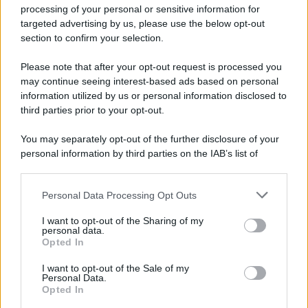
Privacy Policy
processing of your personal or sensitive information for
Cookie Policy
targeted advertising by us, please use the below opt-out
Note Legali
section to confirm your selection.
Preferenze Privacy
Please note that after your opt-out request is processed you
may continue seeing interest-based ads based on personal
information utilized by us or personal information disclosed to
third parties prior to your opt-out.
You may separately opt-out of the further disclosure of your
personal information by third parties on the IAB’s list of
downstream participants.
Personal Data Processing Opt Outs
This information may also be disclosed by us to third parties
on the IAB’s List of Downstream Participants that may further
I want to opt-out of the Sharing of my
disclose it to other third parties.
personal data.
Opted In
Please note that this website/app uses one or more Google
services and may gather and store information including but
I want to opt-out of the Sale of my
Personal Data.
not limited to your visit or usage behaviour. You may click to
Opted In
grant or deny consent to Google and its third-party tags to
use your data for below specified purposes in below Google