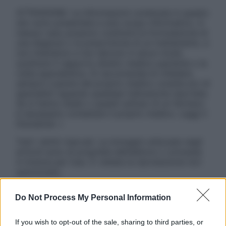
ATTENZIONE: Le informazioni contenute in questo
sito sono presentate a solo scopo informativo, in
nessun caso possono costituire la formulazione di
una diagnosi o la prescrizione di un trattamento, e
non intendono e non devono in alcun modo
sostituire il rapporto diretto medico-paziente o la
visita specialistica. Si raccomanda di chiedere
sempre il parere del proprio medico curante e/o di
specialisti riguardo qualsiasi indicazione riportata.
Se si hanno dubbi o quesiti sull’uso di un farmaco
è necessario contattare il proprio medico. Leggi il
Disclaimer »
Tutti i diritti riservati. Le immagini utilizzate negli
articoli sono di proprietà dell’editore o concesse
in licenza per l’uso. È vietata la riproduzione non
autorizzata.
Do Not Process My Personal Information
Informativa
If you wish to opt-out of the sale, sharing to third parties, or