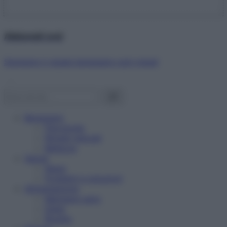
Abbonati ora!
Starbene ti regala benessere ogni mese!
Benessere
Psicologia
Rimedi naturali
Bellezza
Salute
News
Problemi e soluzioni
Alimentazione
Mangiare sano
Diete
Ricette