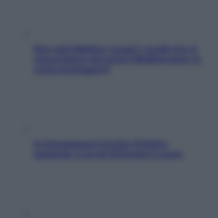
Non solo Maldive: scopri i coralli che si
nascondono nel nostro Mediterraneo (e
come proteggerli)
In menopausa il rischio d’infarto
aumenta: è ora di rinforzare il cuore