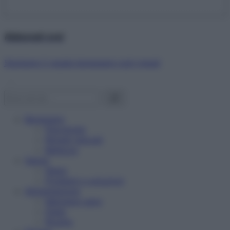
Abbonati ora!
Starbene ti regala benessere ogni mese!
Benessere
Psicologia
Rimedi naturali
Bellezza
Salute
News
Problemi e soluzioni
Alimentazione
Mangiare sano
Diete
Ricette