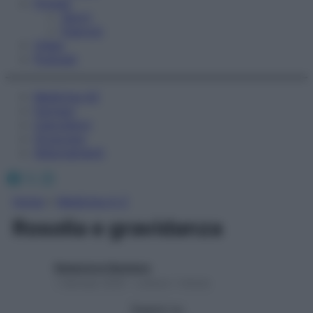
Fitness
Sport
Esercizi
Video
Podcast
Medicina AZ
Farmaci
Calcolatori
Oroscopo
Abbonamenti
Facebook
X
Instagram
Home
»
Medicina A-Z
Rosolia e gravidanza
Redazione Starbene
1 Gennaio 2025 – Lettura 1 minuto
Seguici su