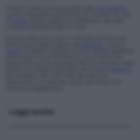
In Italia si stima che sia protetta dalla
vaccinazione
circa la metà della popolazione ed il numero dei casi
di
rosolia
sembra seguire un andamento che vede
comparire epidemie ogni 5-7 anni.
Si stima infine che circa il 5-15% delle donne in età
fertile possa essere colpito dall’
infezione
. I casi di
rosolia
congenita notificati durante i periodi epidemici
ammontano a circa 100 all’anno, ma si ritiene che
questa stima sia sicuramente inferiore al numero reale
perché non sempre viene fatta una corretta
diagnosi
,
dal momento che il 25%-50% dei casi sono
asintomatici e, in secondo luogo, per le ben note
carenze di segnalazione.
Leggi anche