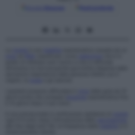
Google
Discover
Fonti preferite
La
rosolia
è una
malattia
esantematica causata da un
virus
ad
RNA
classificato come
rubeovirus
che è in
grado di infettare solo l’uomo e che si diffonde
attraverso le microscopiche goccioline disperse dalle
secrezioni respiratorie delle persone infette con il
respito, la
tosse
e gli starnuti.
I pazienti possono diffondere il
virus
dalla gola da 10
giorni prima che compaia l’
eruzione
esantematica fino
a 15 giorni dopo il suo inizio.
In era prevaccinale si verificavano epidemie di
rosolia
ogni 6-9 anni; dopo l’introduzione della
vaccinazione
,
alla fine degli anni ’60, la frequenza della
malattia
si è
drasticamente ridotta.