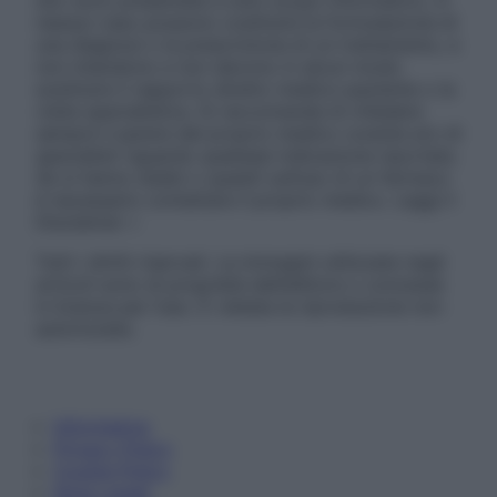
sito sono presentate a solo scopo informativo, in
nessun caso possono costituire la formulazione di
una diagnosi o la prescrizione di un trattamento, e
non intendono e non devono in alcun modo
sostituire il rapporto diretto medico-paziente o la
visita specialistica. Si raccomanda di chiedere
sempre il parere del proprio medico curante e/o di
specialisti riguardo qualsiasi indicazione riportata.
Se si hanno dubbi o quesiti sull’uso di un farmaco
è necessario contattare il proprio medico. Leggi il
Disclaimer »
Tutti i diritti riservati. Le immagini utilizzate negli
articoli sono di proprietà dell’editore o concesse
in licenza per l’uso. È vietata la riproduzione non
autorizzata.
Informativa
Privacy Policy
Cookie Policy
Note Legali