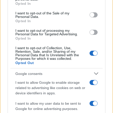
Opted In
Please note that this website/app uses one or more Google
services and may gather and store information including but
I want to opt-out of the Sale of my
Personal Data.
not limited to your visit or usage behaviour. You may click to
Opted In
grant or deny consent to Google and its third-party tags to
use your data for below specified purposes in below Google
I want to opt-out of processing my
consent section.
Personal Data for Targeted Advertising.
Opted In
I want to opt-out of Collection, Use,
Retention, Sale, and/or Sharing of my
Personal Data that Is Unrelated with the
Purposes for which it was collected.
Opted Out
Google consents
I want to allow Google to enable storage
related to advertising like cookies on web or
device identifiers in apps.
I want to allow my user data to be sent to
Google for online advertising purposes.