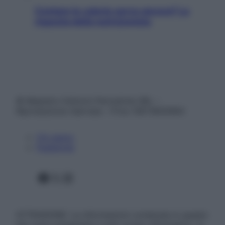
Contare le calorie serve ancora? La
risposta della nutrizionista
© Belpietro Edizioni Periodiche SRL –
Riproduzione riservata – P.Iva 13673600964
Chi siamo
Pubblicità
Facebook
X
Instagram
ATTENZIONE: Le informazioni contenute in questo