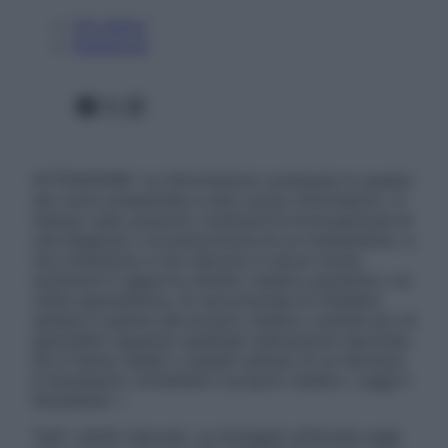
Chi siamo
Pubblicità
Facebook
X
Instagram
ATTENZIONE: Le informazioni contenute in questo
sito sono presentate a solo scopo informativo, in
nessun caso possono costituire la formulazione di
una diagnosi o la prescrizione di un trattamento, e
non intendono e non devono in alcun modo
sostituire il rapporto diretto medico-paziente o la
visita specialistica. Si raccomanda di chiedere
sempre il parere del proprio medico curante e/o di
specialisti riguardo qualsiasi indicazione riportata.
Se si hanno dubbi o quesiti sull’uso di un farmaco
è necessario contattare il proprio medico. Leggi il
Disclaimer »
Tutti i diritti riservati. Le immagini utilizzate negli