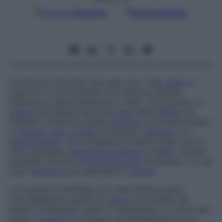
Google
Discover
Fonti preferite
Eruzione di macchie rosa sulla cute. Tale
segno
si
osserva in concomitanza con diverse malattie
infettive di natura batterica o virale. Tra le prime, la
sifilide
secondaria (seconda
fase
della
sifilide
non
trattata), durante la quale l’
eruzione
può predominare
su
torace
,
collo
(
collare
di Venere),
addome
, e la
febbre tifoide
. Tra le malattie di natura virale che ne
sono all’origine l’
exanthema subitum
e l’
AIDS
. Un’altra
possibile causa è un’
intossicazione
da farmaci, e in tal
caso l’
eruzione
può associarsi a
prurito
.
La roseola si manifesta con macchioline piane,
rotondeggianti, spesso di
colore
così pallido da
essere a malapena visibili. Il trattamento è rivolto alla
causa. L’
eruzione
scompare spontaneamente in un