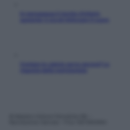
In menopausa il rischio d’infarto
aumenta: è ora di rinforzare il cuore
Contare le calorie serve ancora? La
risposta della nutrizionista
© Belpietro Edizioni Periodiche SRL –
Riproduzione riservata – P.Iva 13673600964