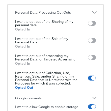
downstream participants.
Personal Data Processing Opt Outs
This information may also be disclosed by us to third parties
on the IAB’s List of Downstream Participants that may further
I want to opt-out of the Sharing of my
disclose it to other third parties.
personal data.
Opted In
Please note that this website/app uses one or more Google
services and may gather and store information including but
I want to opt-out of the Sale of my
Personal Data.
not limited to your visit or usage behaviour. You may click to
Opted In
grant or deny consent to Google and its third-party tags to
use your data for below specified purposes in below Google
I want to opt-out of processing my
consent section.
Personal Data for Targeted Advertising.
Opted In
I want to opt-out of Collection, Use,
Retention, Sale, and/or Sharing of my
Personal Data that Is Unrelated with the
Purposes for which it was collected.
Opted Out
Google consents
I want to allow Google to enable storage