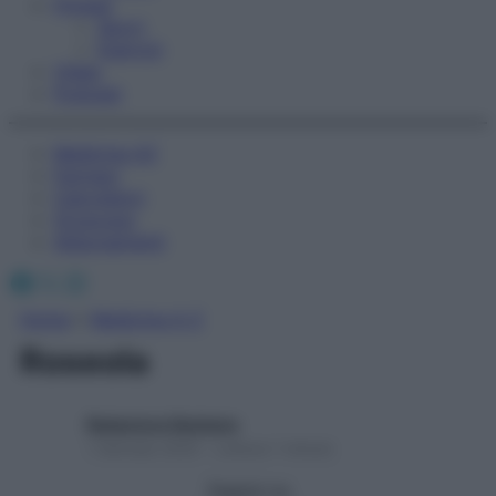
Fitness
Sport
Esercizi
Video
Podcast
Medicina AZ
Farmaci
Calcolatori
Oroscopo
Abbonamenti
Facebook
X
Instagram
Home
»
Medicina A-Z
Roseola
Redazione Starbene
1 Gennaio 2025 – Lettura 1 minuto
Seguici su