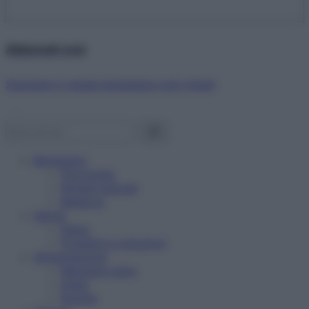
Abbonati ora!
Starbene ti regala benessere ogni mese!
Benessere
Psicologia
Rimedi naturali
Bellezza
Salute
News
Problemi e soluzioni
Alimentazione
Mangiare sano
Diete
Ricette