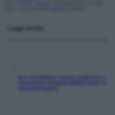
lasso di tempo
variabile
(da qualche giorno a molti
mesi) a seconda della
malattia
scatenante.
Leggi anche
Non solo Maldive: scopri i coralli che si
nascondono nel nostro Mediterraneo (e
come proteggerli)