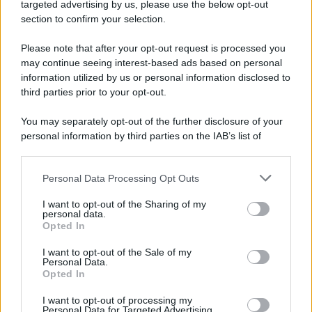
Cookie Policy
targeted advertising by us, please use the below opt-out
Note Legali
section to confirm your selection.
Preferenze Privacy
Please note that after your opt-out request is processed you
may continue seeing interest-based ads based on personal
information utilized by us or personal information disclosed to
third parties prior to your opt-out.
You may separately opt-out of the further disclosure of your
personal information by third parties on the IAB’s list of
downstream participants.
Personal Data Processing Opt Outs
This information may also be disclosed by us to third parties
on the IAB’s List of Downstream Participants that may further
I want to opt-out of the Sharing of my
disclose it to other third parties.
personal data.
Opted In
Please note that this website/app uses one or more Google
services and may gather and store information including but
I want to opt-out of the Sale of my
Personal Data.
not limited to your visit or usage behaviour. You may click to
Opted In
grant or deny consent to Google and its third-party tags to
use your data for below specified purposes in below Google
I want to opt-out of processing my
consent section.
Personal Data for Targeted Advertising.