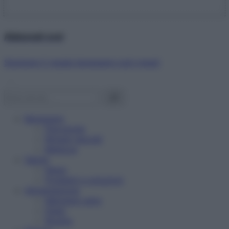
Abbonati ora!
Starbene ti regala benessere ogni mese!
Benessere
Psicologia
Rimedi naturali
Bellezza
Salute
News
Problemi e soluzioni
Alimentazione
Mangiare sano
Diete
Ricette