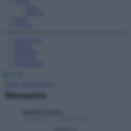
Fitness
Sport
Esercizi
Video
Podcast
Medicina AZ
Farmaci
Calcolatori
Oroscopo
Abbonamenti
Facebook
X
Instagram
Home
»
Medicina A-Z
Rinoestro
Redazione Starbene
1 Gennaio 2025 – Lettura 1 minuto
Seguici su