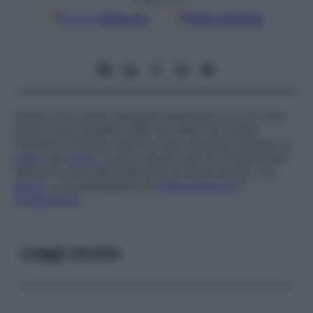
Google
Discover
Fonti preferite
Genere di mosche (famiglia Oestridae), le cui forme
larvali sono parassiti nelle vie nasali dei cavalli.
Presenti in Europa, Africa e Asia, possono causare la
miasi
nell’
occhio
umano. Questi casi di oftalmomiasi
nell’uomo sono generalmente di breve durata, con
dolore
, e accompagnati da
infiammazione
e
congiuntivite
.
Leggi anche