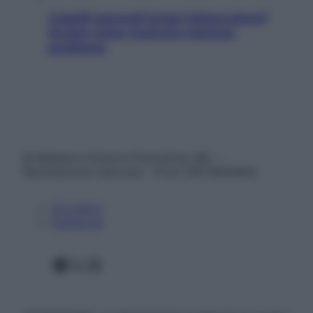
Capelli spezzati lungo l’attaccatura?
Scopri come risolvere l’annoso
problema
© Belpietro Edizioni Periodiche SRL –
Riproduzione riservata – P.Iva 13673600964
Chi siamo
Pubblicità
Facebook
X
Instagram