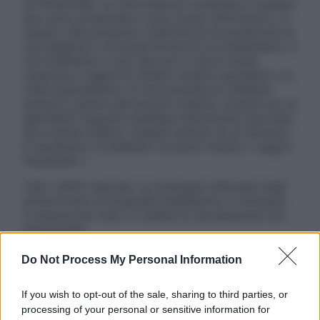
ATTENZIONE: Le informazioni contenute in questo
sito sono presentate a solo scopo informativo, in
nessun caso possono costituire la formulazione di
una diagnosi o la prescrizione di un trattamento, e
non intendono e non devono in alcun modo
sostituire il rapporto diretto medico-paziente o la
visita specialistica. Si raccomanda di chiedere
sempre il parere del proprio medico curante e/o di
specialisti riguardo qualsiasi indicazione riportata.
Se si hanno dubbi o quesiti sull’uso di un farmaco
è necessario contattare il proprio medico. Leggi il
Disclaimer »
Tutti i diritti riservati. Le immagini utilizzate negli
articoli sono di proprietà dell’editore o concesse
in licenza per l’uso. È vietata la riproduzione non
autorizzata.
Do Not Process My Personal Information
Informativa
If you wish to opt-out of the sale, sharing to third parties, or
Privacy Policy
processing of your personal or sensitive information for