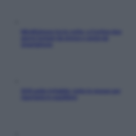
Mindfulness tra le vette: a Cortina due
giorni lontani da stress e ansia da
smartphone
SOS pelle irritabile: tutte le mosse per
riportarla in equilibrio